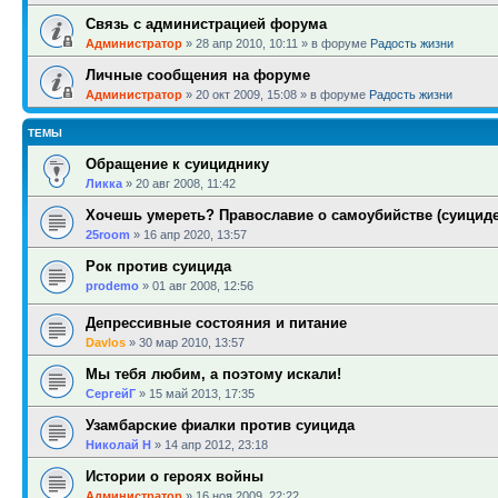
Связь с администрацией форума
Администратор
»
28 апр 2010, 10:11
» в форуме
Радость жизни
Личные сообщения на форуме
Администратор
»
20 окт 2009, 15:08
» в форуме
Радость жизни
ТЕМЫ
Обращение к суициднику
Ликка
»
20 авг 2008, 11:42
Хочешь умереть? Православие о самоубийстве (суициде
25room
»
16 апр 2020, 13:57
Рок против суицида
prodemo
»
01 авг 2008, 12:56
Депрессивные состояния и питание
Davlos
»
30 мар 2010, 13:57
Мы тебя любим, а поэтому искали!
СергейГ
»
15 май 2013, 17:35
Узамбарские фиалки против суицида
Николай Н
»
14 апр 2012, 23:18
Истории о героях войны
Администратор
»
16 ноя 2009, 22:22