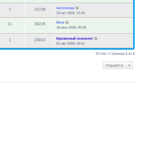
Ангелочек
1
23728
23 окт 2009, 15:45
Reve
11
30219
18 июн 2009, 00:08
Кризисный психолог
1
23813
01 авг 2008, 09:01
10 тем • Страница
1
из
1
Перейти