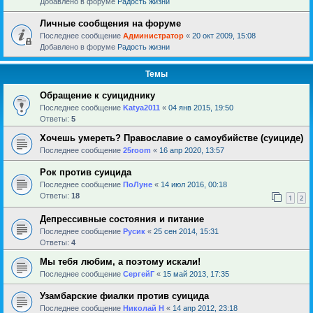
Добавлено в форуме
Радость жизни
Личные сообщения на форуме
Последнее сообщение
Администратор
«
20 окт 2009, 15:08
Добавлено в форуме
Радость жизни
Темы
Обращение к суициднику
Последнее сообщение
Katya2011
«
04 янв 2015, 19:50
Ответы:
5
Хочешь умереть? Православие о самоубийстве (суициде)
Последнее сообщение
25room
«
16 апр 2020, 13:57
Рок против суицида
Последнее сообщение
ПоЛуне
«
14 июл 2016, 00:18
Ответы:
18
1
2
Депрессивные состояния и питание
Последнее сообщение
Русик
«
25 сен 2014, 15:31
Ответы:
4
Мы тебя любим, а поэтому искали!
Последнее сообщение
СергейГ
«
15 май 2013, 17:35
Узамбарские фиалки против суицида
Последнее сообщение
Николай Н
«
14 апр 2012, 23:18