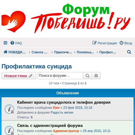
FAQ
Регистрация
Вход
П
ПОБЕДИШЬ.РУ
Список форумов
Практический раздел
Полезные материалы
Профилактика суицида
Профилактика суицида
Поиск
Расширенный пои
Новая тема
10 тем • Страница
1
из
1
Объявления
Кабинет врача суицидолога и телефон доверия
Последнее сообщение
Ewe
«
23 фев 2018, 15:18
Добавлено в форуме
Радость жизни
Ответы:
5
Связь с администрацией форума
Последнее сообщение
Администратор
«
28 апр 2010, 10:11