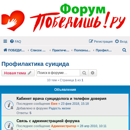
FAQ
Регистрация
Вход
П
ПОБЕДИШЬ.РУ
Список форумов
Практический раздел
Полезные материалы
Профилактика суицида
Профилактика суицида
Поиск
Расширенный пои
Новая тема
10 тем • Страница
1
из
1
Объявления
Кабинет врача суицидолога и телефон доверия
Последнее сообщение
Ewe
«
23 фев 2018, 15:18
Добавлено в форуме
Радость жизни
Ответы:
5
Связь с администрацией форума
Последнее сообщение
Администратор
«
28 апр 2010, 10:11