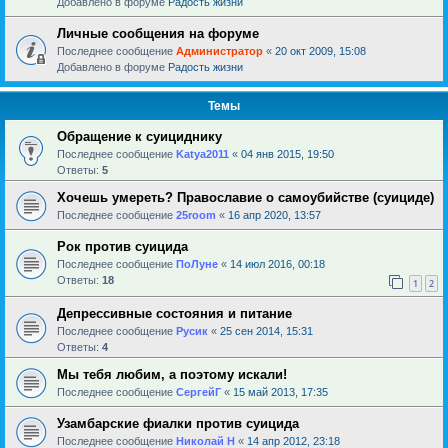
Добавлено в форуме
Радость жизни
Личные сообщения на форуме
Последнее сообщение
Администратор
«
20 окт 2009, 15:08
Добавлено в форуме
Радость жизни
Темы
Обращение к суициднику
Последнее сообщение
Katya2011
«
04 янв 2015, 19:50
Ответы:
5
Хочешь умереть? Православие о самоубийстве (суициде)
Последнее сообщение
25room
«
16 апр 2020, 13:57
Рок против суицида
Последнее сообщение
ПоЛуне
«
14 июл 2016, 00:18
Ответы:
18
1
2
Депрессивные состояния и питание
Последнее сообщение
Русик
«
25 сен 2014, 15:31
Ответы:
4
Мы тебя любим, а поэтому искали!
Последнее сообщение
СергейГ
«
15 май 2013, 17:35
Узамбарские фиалки против суицида
Последнее сообщение
Николай Н
«
14 апр 2012, 23:18