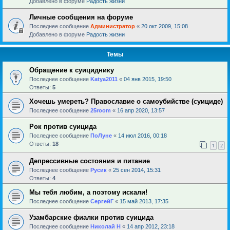
Добавлено в форуме
Радость жизни
Личные сообщения на форуме
Последнее сообщение
Администратор
«
20 окт 2009, 15:08
Добавлено в форуме
Радость жизни
Темы
Обращение к суициднику
Последнее сообщение
Katya2011
«
04 янв 2015, 19:50
Ответы:
5
Хочешь умереть? Православие о самоубийстве (суициде)
Последнее сообщение
25room
«
16 апр 2020, 13:57
Рок против суицида
Последнее сообщение
ПоЛуне
«
14 июл 2016, 00:18
Ответы:
18
1
2
Депрессивные состояния и питание
Последнее сообщение
Русик
«
25 сен 2014, 15:31
Ответы:
4
Мы тебя любим, а поэтому искали!
Последнее сообщение
СергейГ
«
15 май 2013, 17:35
Узамбарские фиалки против суицида
Последнее сообщение
Николай Н
«
14 апр 2012, 23:18