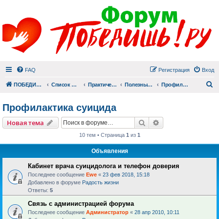
FAQ
Регистрация
Вход
П
ПОБЕДИШЬ.РУ
Список форумов
Практический раздел
Полезные материалы
Профилактика суицида
Профилактика суицида
Поиск
Расширенный пои
Новая тема
10 тем • Страница
1
из
1
Объявления
Кабинет врача суицидолога и телефон доверия
Последнее сообщение
Ewe
«
23 фев 2018, 15:18
Добавлено в форуме
Радость жизни
Ответы:
5
Связь с администрацией форума
Последнее сообщение
Администратор
«
28 апр 2010, 10:11