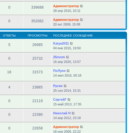
Администратор
0
339688
28 апр 2010, 10:11
Администратор
0
352082
20 окт 2009, 15:08
ОТВЕТЫ
ПРОСМОТРЫ
ПОСЛЕДНЕЕ СООБЩЕНИЕ
Katya2011
5
26985
04 янв 2015, 19:50
25room
0
25732
16 апр 2020, 13:57
ПоЛуне
18
31573
14 июл 2016, 00:18
Русик
4
23885
25 сен 2014, 15:31
СергейГ
0
22119
15 май 2013, 17:35
Николай Н
0
22390
14 апр 2012, 23:18
Администратор
0
22658
16 ноя 2009, 22:22