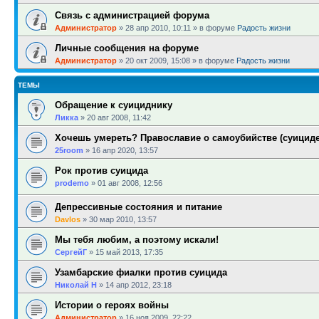
Связь с администрацией форума
Администратор
»
28 апр 2010, 10:11
» в форуме
Радость жизни
Личные сообщения на форуме
Администратор
»
20 окт 2009, 15:08
» в форуме
Радость жизни
ТЕМЫ
Обращение к суициднику
Ликка
»
20 авг 2008, 11:42
Хочешь умереть? Православие о самоубийстве (суициде
25room
»
16 апр 2020, 13:57
Рок против суицида
prodemo
»
01 авг 2008, 12:56
Депрессивные состояния и питание
Davlos
»
30 мар 2010, 13:57
Мы тебя любим, а поэтому искали!
СергейГ
»
15 май 2013, 17:35
Узамбарские фиалки против суицида
Николай Н
»
14 апр 2012, 23:18
Истории о героях войны
Администратор
»
16 ноя 2009, 22:22