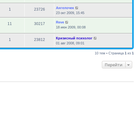
Ангелочек
1
23726
23 окт 2009, 15:45
Reve
11
30217
18 июн 2009, 00:08
Кризисный психолог
1
23812
01 авг 2008, 09:01
10 тем • Страница
1
из
1
Перейти