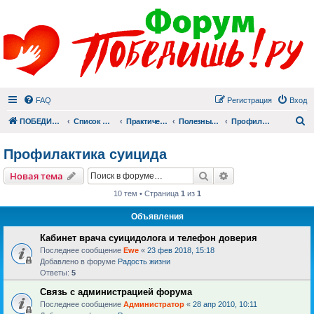
FAQ
Регистрация
Вход
П
ПОБЕДИШЬ.РУ
Список форумов
Практический раздел
Полезные материалы
Профилактика суицида
Профилактика суицида
Поиск
Расширенный пои
Новая тема
10 тем • Страница
1
из
1
Объявления
Кабинет врача суицидолога и телефон доверия
Последнее сообщение
Ewe
«
23 фев 2018, 15:18
Добавлено в форуме
Радость жизни
Ответы:
5
Связь с администрацией форума
Последнее сообщение
Администратор
«
28 апр 2010, 10:11