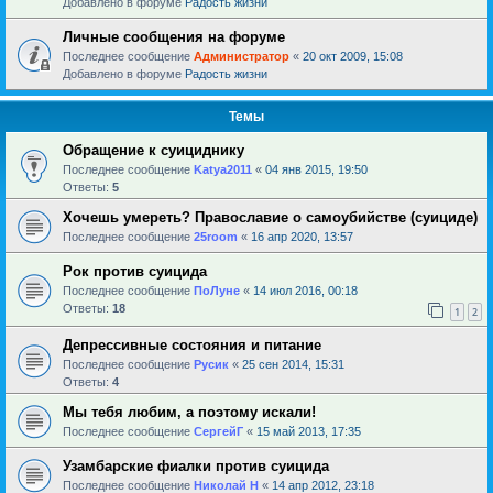
Добавлено в форуме
Радость жизни
Личные сообщения на форуме
Последнее сообщение
Администратор
«
20 окт 2009, 15:08
Добавлено в форуме
Радость жизни
Темы
Обращение к суициднику
Последнее сообщение
Katya2011
«
04 янв 2015, 19:50
Ответы:
5
Хочешь умереть? Православие о самоубийстве (суициде)
Последнее сообщение
25room
«
16 апр 2020, 13:57
Рок против суицида
Последнее сообщение
ПоЛуне
«
14 июл 2016, 00:18
Ответы:
18
1
2
Депрессивные состояния и питание
Последнее сообщение
Русик
«
25 сен 2014, 15:31
Ответы:
4
Мы тебя любим, а поэтому искали!
Последнее сообщение
СергейГ
«
15 май 2013, 17:35
Узамбарские фиалки против суицида
Последнее сообщение
Николай Н
«
14 апр 2012, 23:18