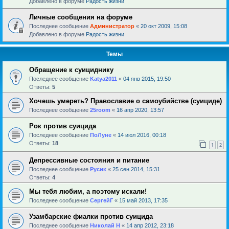
Добавлено в форуме
Радость жизни
Личные сообщения на форуме
Последнее сообщение
Администратор
«
20 окт 2009, 15:08
Добавлено в форуме
Радость жизни
Темы
Обращение к суициднику
Последнее сообщение
Katya2011
«
04 янв 2015, 19:50
Ответы:
5
Хочешь умереть? Православие о самоубийстве (суициде)
Последнее сообщение
25room
«
16 апр 2020, 13:57
Рок против суицида
Последнее сообщение
ПоЛуне
«
14 июл 2016, 00:18
Ответы:
18
1
2
Депрессивные состояния и питание
Последнее сообщение
Русик
«
25 сен 2014, 15:31
Ответы:
4
Мы тебя любим, а поэтому искали!
Последнее сообщение
СергейГ
«
15 май 2013, 17:35
Узамбарские фиалки против суицида
Последнее сообщение
Николай Н
«
14 апр 2012, 23:18