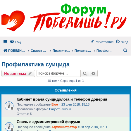
FAQ
Регистрация
Вход
П
ПОБЕДИШЬ.РУ
Список форумов
Практический раздел
Полезные материалы
Профилактика суицида
Профилактика суицида
Поиск
Расширенный пои
Новая тема
10 тем • Страница
1
из
1
Объявления
Кабинет врача суицидолога и телефон доверия
Последнее сообщение
Ewe
«
23 фев 2018, 15:18
Добавлено в форуме
Радость жизни
Ответы:
5
Связь с администрацией форума
Последнее сообщение
Администратор
«
28 апр 2010, 10:11