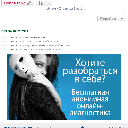
Новая тема
19 тем • Страница
1
из
1
Перейти
ПРАВА ДОСТУПА
Вы
не можете
начинать темы
Вы
не можете
отвечать на сообщения
Вы
не можете
редактировать свои сообщения
Вы
не можете
удалять свои сообщения