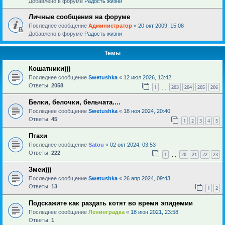
Добавлено в форуме
Радость жизни
Личные сообщения на форуме
Последнее сообщение
Администратор
«
20 окт 2009, 15:08
Добавлено в форуме
Радость жизни
Темы
Кошатники)))
Последнее сообщение
Swetushka
«
12 июл 2026, 13:42
Ответы:
2058
1
203
204
205
206
…
Белки, белочки, бельчата....
Последнее сообщение
Swetushka
«
18 ноя 2024, 20:40
Ответы:
45
1
2
3
4
5
Птахи
Последнее сообщение
Satou
«
02 окт 2024, 03:53
Ответы:
222
1
20
21
22
23
…
Змеи)))
Последнее сообщение
Swetushka
«
26 апр 2024, 09:43
Ответы:
13
1
2
Подскажите как раздать котят во время эпидемии
Последнее сообщение
Ленинградка
«
18 июн 2021, 23:58
Ответы:
1