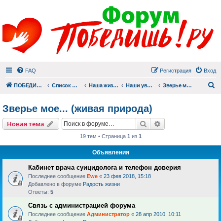
FAQ
Регистрация
Вход
П
ПОБЕДИШЬ.РУ
Список форумов
Наша жизнь (не всё же о суициде!)
Наши увлечения
Зверье мое... (живая природа)
Зверье мое... (живая природа)
Поиск
Расширенный пои
Новая тема
19 тем • Страница
1
из
1
Объявления
Кабинет врача суицидолога и телефон доверия
Последнее сообщение
Ewe
«
23 фев 2018, 15:18
Добавлено в форуме
Радость жизни
Ответы:
5
Связь с администрацией форума
Последнее сообщение
Администратор
«
28 апр 2010, 10:11