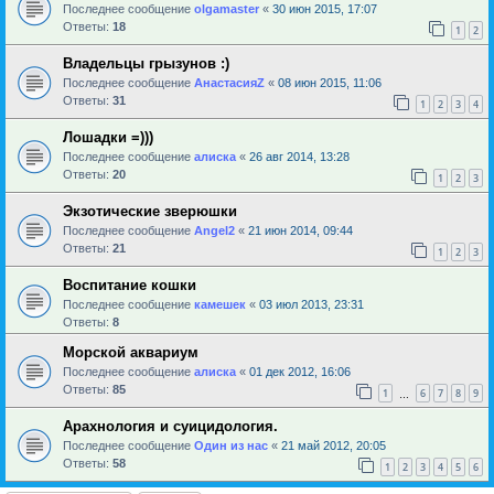
Последнее сообщение
olgamaster
«
30 июн 2015, 17:07
Ответы:
18
1
2
Владельцы грызунов :)
Последнее сообщение
АнастасияZ
«
08 июн 2015, 11:06
Ответы:
31
1
2
3
4
Лошадки =)))
Последнее сообщение
алиска
«
26 авг 2014, 13:28
Ответы:
20
1
2
3
Экзотические зверюшки
Последнее сообщение
Angel2
«
21 июн 2014, 09:44
Ответы:
21
1
2
3
Воспитание кошки
Последнее сообщение
камешек
«
03 июл 2013, 23:31
Ответы:
8
Морской аквариум
Последнее сообщение
алиска
«
01 дек 2012, 16:06
Ответы:
85
1
6
7
8
9
…
Арахнология и суицидология.
Последнее сообщение
Один из нас
«
21 май 2012, 20:05
Ответы:
58
1
2
3
4
5
6