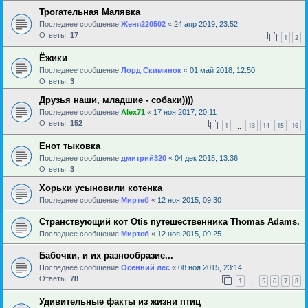
Трогательная Малявка
Последнее сообщение
Женя220502
«
24 апр 2019, 23:52
Ответы:
17
1
2
Ёжики
Последнее сообщение
Лорд Скиминок
«
01 май 2018, 12:50
Ответы:
3
Друзья наши, младшие - собаки))))
Последнее сообщение
Alex71
«
17 ноя 2017, 20:11
Ответы:
152
1
13
14
15
16
…
Енот тыковка
Последнее сообщение
дмитрий320
«
04 дек 2015, 13:36
Ответы:
3
Хорьки усыновили котенка
Последнее сообщение
Миртеб
«
12 ноя 2015, 09:30
Странствующий кот Otis путешественника Thomas Adams.
Последнее сообщение
Миртеб
«
12 ноя 2015, 09:25
Бабочки, и их разнообразие...
Последнее сообщение
Осенний лес
«
08 ноя 2015, 23:14
Ответы:
78
1
5
6
7
8
…
Удивительные факты из жизни птиц