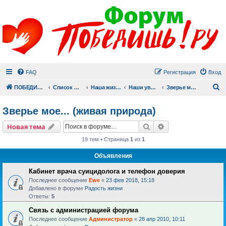
FAQ
Регистрация
Вход
П
ПОБЕДИШЬ.РУ
Список форумов
Наша жизнь (не всё же о суициде!)
Наши увлечения
Зверье мое... (живая природа)
Зверье мое... (живая природа)
Поиск
Расширенный пои
Новая тема
19 тем • Страница
1
из
1
Объявления
Кабинет врача суицидолога и телефон доверия
Последнее сообщение
Ewe
«
23 фев 2018, 15:18
Добавлено в форуме
Радость жизни
Ответы:
5
Связь с администрацией форума
Последнее сообщение
Администратор
«
28 апр 2010, 10:11