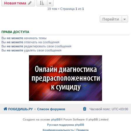
Новая тема
19 тем • Страница
1
из
1
Перейти
ПРАВА ДОСТУПА
Вы
не можете
начинать темы
Вы
не можете
отвечать на сообщения
Вы
не можете
редактировать свои сообщения
Вы
не можете
удалять свои сообщения
ПОБЕДИШЬ.РУ
Список форумов
Часовой пояс:
UTC+03:00
Создано на основе
phpBB
® Forum Software © phpBB Limited
Русская поддержка phpBB
Конфиденциальность
|
Правила