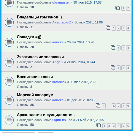
Последнее сообщение
olgamaster
«
30 июн 2015, 17:07
Ответы:
18
1
2
Владельцы грызунов :)
Последнее сообщение
АнастасияZ
«
08 июн 2015, 11:06
Ответы:
31
1
2
3
4
Лошадки =)))
Последнее сообщение
алиска
«
26 авг 2014, 13:28
Ответы:
20
1
2
3
Экзотические зверюшки
Последнее сообщение
Angel2
«
21 июн 2014, 09:44
Ответы:
21
1
2
3
Воспитание кошки
Последнее сообщение
камешек
«
03 июл 2013, 23:31
Ответы:
8
Морской аквариум
Последнее сообщение
алиска
«
01 дек 2012, 16:06
Ответы:
85
1
6
7
8
9
…
Арахнология и суицидология.
Последнее сообщение
Один из нас
«
21 май 2012, 20:05
Ответы:
58
1
2
3
4
5
6