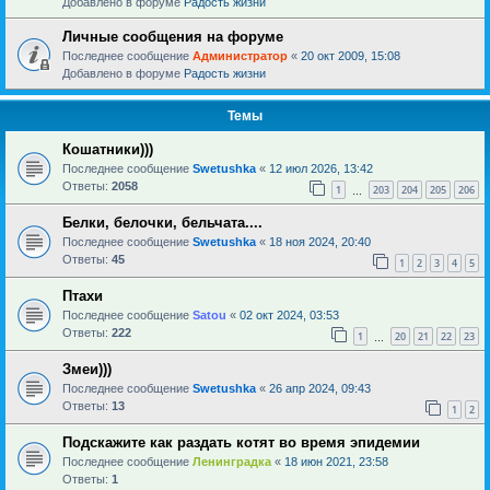
Добавлено в форуме
Радость жизни
Личные сообщения на форуме
Последнее сообщение
Администратор
«
20 окт 2009, 15:08
Добавлено в форуме
Радость жизни
Темы
Кошатники)))
Последнее сообщение
Swetushka
«
12 июл 2026, 13:42
Ответы:
2058
1
203
204
205
206
…
Белки, белочки, бельчата....
Последнее сообщение
Swetushka
«
18 ноя 2024, 20:40
Ответы:
45
1
2
3
4
5
Птахи
Последнее сообщение
Satou
«
02 окт 2024, 03:53
Ответы:
222
1
20
21
22
23
…
Змеи)))
Последнее сообщение
Swetushka
«
26 апр 2024, 09:43
Ответы:
13
1
2
Подскажите как раздать котят во время эпидемии
Последнее сообщение
Ленинградка
«
18 июн 2021, 23:58
Ответы:
1