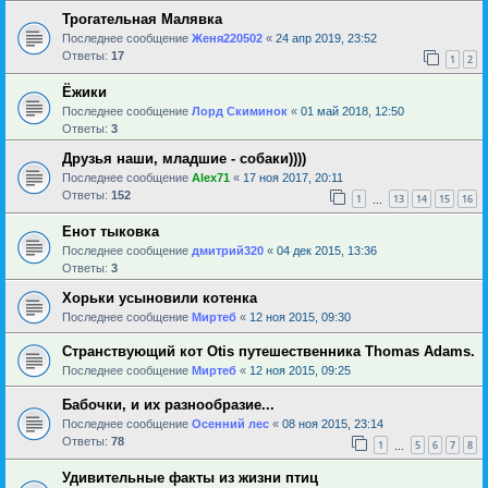
Трогательная Малявка
Последнее сообщение
Женя220502
«
24 апр 2019, 23:52
Ответы:
17
1
2
Ёжики
Последнее сообщение
Лорд Скиминок
«
01 май 2018, 12:50
Ответы:
3
Друзья наши, младшие - собаки))))
Последнее сообщение
Alex71
«
17 ноя 2017, 20:11
Ответы:
152
1
13
14
15
16
…
Енот тыковка
Последнее сообщение
дмитрий320
«
04 дек 2015, 13:36
Ответы:
3
Хорьки усыновили котенка
Последнее сообщение
Миртеб
«
12 ноя 2015, 09:30
Странствующий кот Otis путешественника Thomas Adams.
Последнее сообщение
Миртеб
«
12 ноя 2015, 09:25
Бабочки, и их разнообразие...
Последнее сообщение
Осенний лес
«
08 ноя 2015, 23:14
Ответы:
78
1
5
6
7
8
…
Удивительные факты из жизни птиц