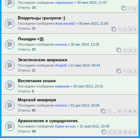
Последнее сообщение
olgamaster
«
30 июн 2015, 17:07
Ответы:
18
1
2
Владельцы грызунов :)
Последнее сообщение
АнастасияZ
«
08 июн 2015, 11:06
Ответы:
31
1
2
3
4
Лошадки =)))
Последнее сообщение
алиска
«
26 авг 2014, 13:28
Ответы:
20
1
2
3
Экзотические зверюшки
Последнее сообщение
Angel2
«
21 июн 2014, 09:44
Ответы:
21
1
2
3
Воспитание кошки
Последнее сообщение
камешек
«
03 июл 2013, 23:31
Ответы:
8
Морской аквариум
Последнее сообщение
алиска
«
01 дек 2012, 16:06
Ответы:
85
1
6
7
8
9
…
Арахнология и суицидология.
Последнее сообщение
Один из нас
«
21 май 2012, 20:05
Ответы:
58
1
2
3
4
5
6