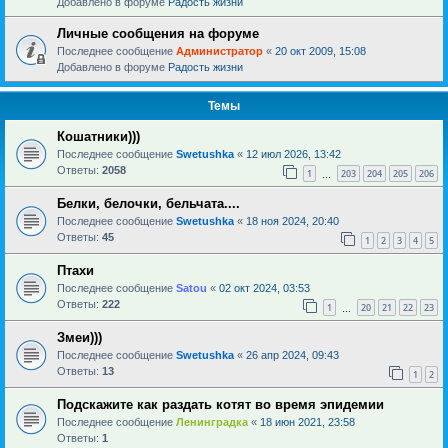
Добавлено в форуме
Радость жизни
Личные сообщения на форуме
Последнее сообщение
Администратор
«
20 окт 2009, 15:08
Добавлено в форуме
Радость жизни
Темы
Кошатники)))
Последнее сообщение
Swetushka
«
12 июл 2026, 13:42
Ответы:
2058
1
203
204
205
206
…
Белки, белочки, бельчата....
Последнее сообщение
Swetushka
«
18 ноя 2024, 20:40
Ответы:
45
1
2
3
4
5
Птахи
Последнее сообщение
Satou
«
02 окт 2024, 03:53
Ответы:
222
1
20
21
22
23
…
Змеи)))
Последнее сообщение
Swetushka
«
26 апр 2024, 09:43
Ответы:
13
1
2
Подскажите как раздать котят во время эпидемии
Последнее сообщение
Ленинградка
«
18 июн 2021, 23:58
Ответы:
1