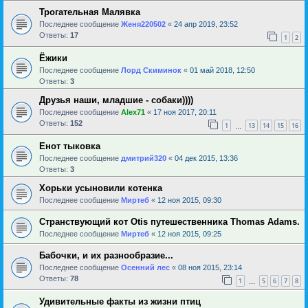
Трогательная Малявка
Последнее сообщение
Женя220502
«
24 апр 2019, 23:52
Ответы:
17
1
2
Ёжики
Последнее сообщение
Лорд Скиминок
«
01 май 2018, 12:50
Ответы:
3
Друзья наши, младшие - собаки))))
Последнее сообщение
Alex71
«
17 ноя 2017, 20:11
Ответы:
152
1
13
14
15
16
…
Енот тыковка
Последнее сообщение
дмитрий320
«
04 дек 2015, 13:36
Ответы:
3
Хорьки усыновили котенка
Последнее сообщение
Миртеб
«
12 ноя 2015, 09:30
Странствующий кот Otis путешественника Thomas Adams.
Последнее сообщение
Миртеб
«
12 ноя 2015, 09:25
Бабочки, и их разнообразие...
Последнее сообщение
Осенний лес
«
08 ноя 2015, 23:14
Ответы:
78
1
5
6
7
8
…
Удивительные факты из жизни птиц