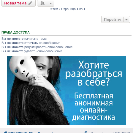
Новая тема
19 тем • Страница
1
из
1
Перейти
ПРАВА ДОСТУПА
Вы
не можете
начинать темы
Вы
не можете
отвечать на сообщения
Вы
не можете
редактировать свои сообщения
Вы
не можете
удалять свои сообщения