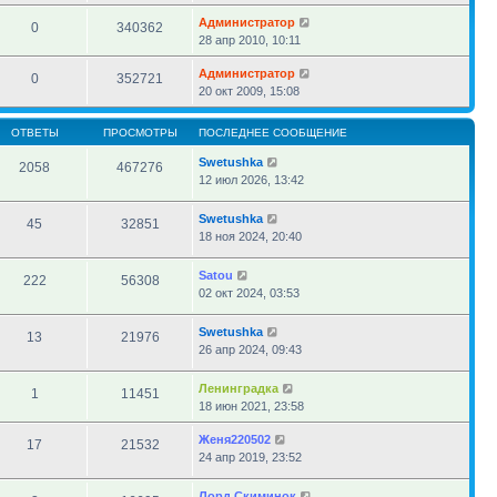
Администратор
0
340362
28 апр 2010, 10:11
Администратор
0
352721
20 окт 2009, 15:08
ОТВЕТЫ
ПРОСМОТРЫ
ПОСЛЕДНЕЕ СООБЩЕНИЕ
Swetushka
2058
467276
12 июл 2026, 13:42
Swetushka
45
32851
18 ноя 2024, 20:40
Satou
222
56308
02 окт 2024, 03:53
Swetushka
13
21976
26 апр 2024, 09:43
Ленинградка
1
11451
18 июн 2021, 23:58
Женя220502
17
21532
24 апр 2019, 23:52
Лорд Скиминок