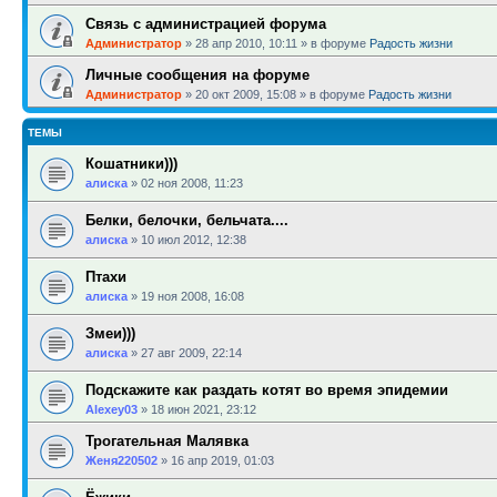
Связь с администрацией форума
Администратор
»
28 апр 2010, 10:11
» в форуме
Радость жизни
Личные сообщения на форуме
Администратор
»
20 окт 2009, 15:08
» в форуме
Радость жизни
ТЕМЫ
Кошатники)))
алиска
»
02 ноя 2008, 11:23
Белки, белочки, бельчата....
алиска
»
10 июл 2012, 12:38
Птахи
алиска
»
19 ноя 2008, 16:08
Змеи)))
алиска
»
27 авг 2009, 22:14
Подскажите как раздать котят во время эпидемии
Alexey03
»
18 июн 2021, 23:12
Трогательная Малявка
Женя220502
»
16 апр 2019, 01:03