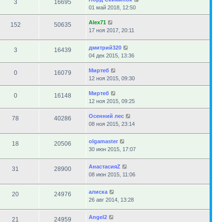
3
16695
01 май 2018, 12:50
Alex71
152
50635
17 ноя 2017, 20:11
дмитрий320
3
16439
04 дек 2015, 13:36
Миртеб
0
16079
12 ноя 2015, 09:30
Миртеб
0
16148
12 ноя 2015, 09:25
Осенний лес
78
40286
08 ноя 2015, 23:14
olgamaster
18
20506
30 июн 2015, 17:07
АнастасияZ
31
28900
08 июн 2015, 11:06
алиска
20
24976
26 авг 2014, 13:28
Angel2
21
24959