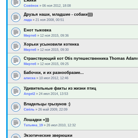
Ёжики
Совёнок
»
06 ноя 2012, 18:08
Друзья наши, младшие - собаки))))
лада
»
21 ноя 2008, 00:51
Енот тыковка
Миртеб
»
12 ноя 2015, 09:36
Хорьки усыновили котенка
Миртеб
»
12 ноя 2015, 09:30
Странствующий кот Otis путешественника Thomas Adam
Миртеб
»
12 ноя 2015, 09:25
Бабочки, и их разнообразие...
алиска
»
10 июл 2012, 12:46
Удивительные факты из жизни птиц
Angel2
»
24 июл 2014, 13:53
Владельцы грызунов :)
Свёль
»
26 май 2009, 22:09
Лошадки =)))
Татьяна_19
»
26 июл 2010, 12:32
Экзотические зверюшки