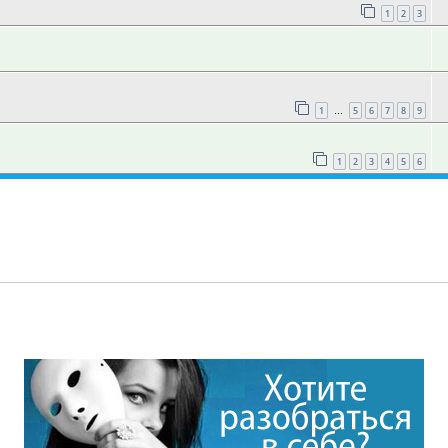
1
2
3
1
5
6
7
8
9
…
1
2
3
4
5
6