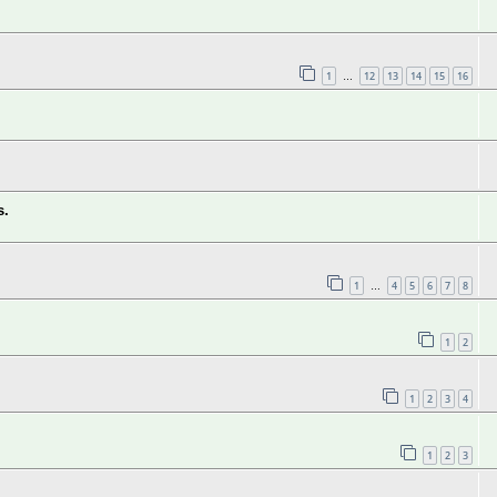
1
12
13
14
15
16
…
s.
1
4
5
6
7
8
…
1
2
1
2
3
4
1
2
3