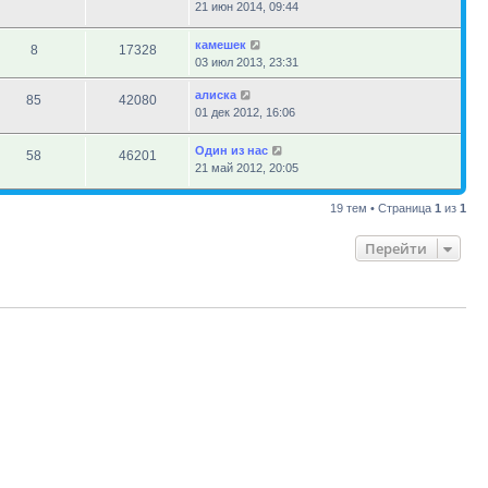
21 июн 2014, 09:44
камешек
8
17328
03 июл 2013, 23:31
алиска
85
42080
01 дек 2012, 16:06
Один из нас
58
46201
21 май 2012, 20:05
19 тем • Страница
1
из
1
Перейти