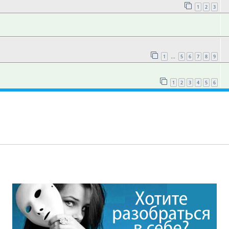
1
2
3
1
5
6
7
8
9
…
1
2
3
4
5
6