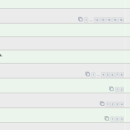
1
12
13
14
15
16
…
s.
1
4
5
6
7
8
…
1
2
1
2
3
4
1
2
3