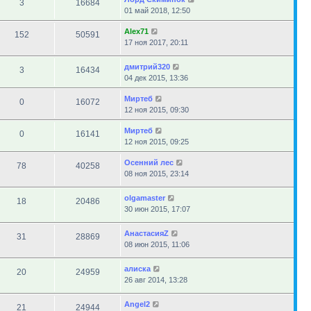
3
16684
01 май 2018, 12:50
Alex71
152
50591
17 ноя 2017, 20:11
дмитрий320
3
16434
04 дек 2015, 13:36
Миртеб
0
16072
12 ноя 2015, 09:30
Миртеб
0
16141
12 ноя 2015, 09:25
Осенний лес
78
40258
08 ноя 2015, 23:14
olgamaster
18
20486
30 июн 2015, 17:07
АнастасияZ
31
28869
08 июн 2015, 11:06
алиска
20
24959
26 авг 2014, 13:28
Angel2
21
24944