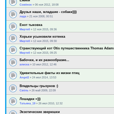
Ёжики
Совёнок
»
06 ноя 2012, 18:08
Друзья наши, младшие - собаки))))
лада
»
21 ноя 2008, 00:51
Енот тыковка
Миртеб
»
12 ноя 2015, 09:36
Хорьки усыновили котенка
Миртеб
»
12 ноя 2015, 09:30
Странствующий кот Otis путешественника Thomas Adam
Миртеб
»
12 ноя 2015, 09:25
Бабочки, и их разнообразие...
алиска
»
10 июл 2012, 12:46
Удивительные факты из жизни птиц
Angel2
»
24 июл 2014, 13:53
Владельцы грызунов :)
Свёль
»
26 май 2009, 22:09
Лошадки =)))
Татьяна_19
»
26 июл 2010, 12:32
Экзотические зверюшки