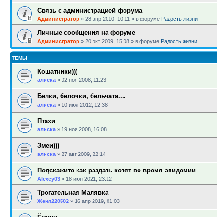
Связь с администрацией форума
Администратор
»
28 апр 2010, 10:11
» в форуме
Радость жизни
Личные сообщения на форуме
Администратор
»
20 окт 2009, 15:08
» в форуме
Радость жизни
ТЕМЫ
Кошатники)))
алиска
»
02 ноя 2008, 11:23
Белки, белочки, бельчата....
алиска
»
10 июл 2012, 12:38
Птахи
алиска
»
19 ноя 2008, 16:08
Змеи)))
алиска
»
27 авг 2009, 22:14
Подскажите как раздать котят во время эпидемии
Alexey03
»
18 июн 2021, 23:12
Трогательная Малявка
Женя220502
»
16 апр 2019, 01:03