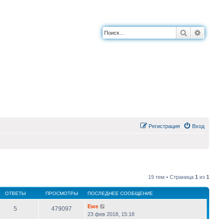
Поиск
Расш
Регистрация
Вход
19 тем • Страница
1
из
1
ОТВЕТЫ
ПРОСМОТРЫ
ПОСЛЕДНЕЕ СООБЩЕНИЕ
Ewe
5
479097
23 фев 2018, 15:18