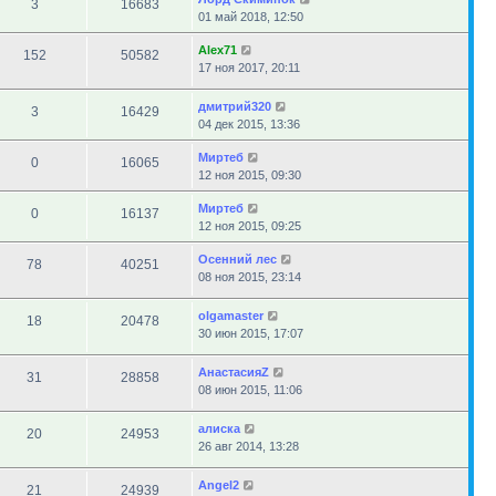
3
16683
01 май 2018, 12:50
Alex71
152
50582
17 ноя 2017, 20:11
дмитрий320
3
16429
04 дек 2015, 13:36
Миртеб
0
16065
12 ноя 2015, 09:30
Миртеб
0
16137
12 ноя 2015, 09:25
Осенний лес
78
40251
08 ноя 2015, 23:14
olgamaster
18
20478
30 июн 2015, 17:07
АнастасияZ
31
28858
08 июн 2015, 11:06
алиска
20
24953
26 авг 2014, 13:28
Angel2
21
24939