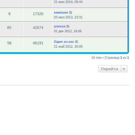
21 июн 2014, 09:44
камешек
8
17320
03 июл 2013, 23:31
алиска
85
42074
01 дек 2012, 16:06
Один из нас
58
46191
21 май 2012, 20:05
19 тем • Страница
1
из
1
Перейти