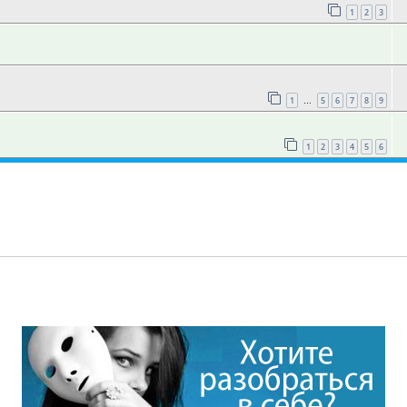
1
2
3
1
5
6
7
8
9
…
1
2
3
4
5
6