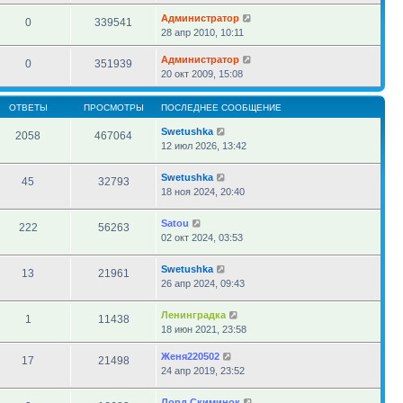
Администратор
0
339541
28 апр 2010, 10:11
Администратор
0
351939
20 окт 2009, 15:08
ОТВЕТЫ
ПРОСМОТРЫ
ПОСЛЕДНЕЕ СООБЩЕНИЕ
Swetushka
2058
467064
12 июл 2026, 13:42
Swetushka
45
32793
18 ноя 2024, 20:40
Satou
222
56263
02 окт 2024, 03:53
Swetushka
13
21961
26 апр 2024, 09:43
Ленинградка
1
11438
18 июн 2021, 23:58
Женя220502
17
21498
24 апр 2019, 23:52
Лорд Скиминок