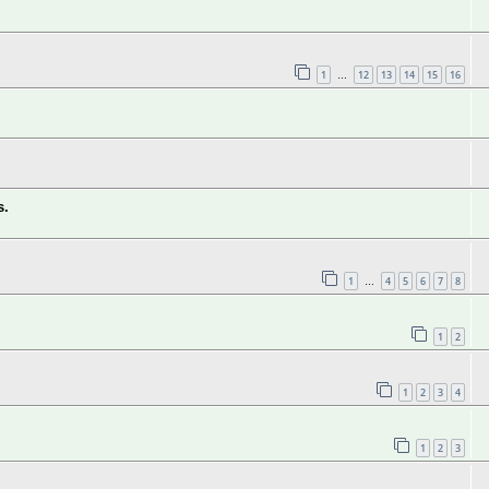
1
12
13
14
15
16
…
s.
1
4
5
6
7
8
…
1
2
1
2
3
4
1
2
3