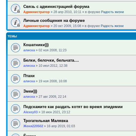
Связь с администрацией форума
Администратор
»
28 апр 2010, 10:11
» в форуме
Радость жизни
Личные сообщения на форуме
Администратор
»
20 окт 2009, 15:08
» в форуме
Радость жизни
ТЕМЫ
Кошатники)))
алиска
»
02 ноя 2008, 11:23
Белки, белочки, бельчата....
алиска
»
10 июл 2012, 12:38
Птахи
алиска
»
19 ноя 2008, 16:08
Змеи)))
алиска
»
27 авг 2009, 22:14
Подскажите как раздать котят во время эпидемии
Alexey03
»
18 июн 2021, 23:12
Трогательная Малявка
Женя220502
»
16 апр 2019, 01:03