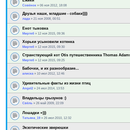
Ёжики
Совёнок
»
06 ноя 2012, 18:08
Друзья наши, младшие - собаки))))
лада
»
21 ноя 2008, 00:51
Енот тыковка
Миртеб
»
12 ноя 2015, 09:36
Хорьки усыновили котенка
Миртеб
»
12 ноя 2015, 09:30
Странствующий кот Otis путешественника Thomas Adam
Миртеб
»
12 ноя 2015, 09:25
Бабочки, и их разнообразие...
алиска
»
10 июл 2012, 12:46
Удивительные факты из жизни птиц
Angel2
»
24 июл 2014, 13:53
Владельцы грызунов :)
Свёль
»
26 май 2009, 22:09
Лошадки =)))
Татьяна_19
»
26 июл 2010, 12:32
Экзотические зверюшки