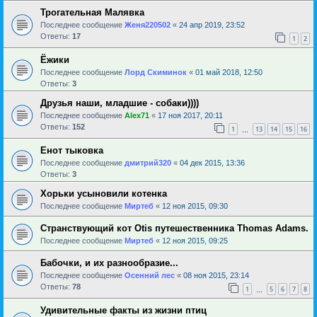
Трогательная Малявка
Последнее сообщение
Женя220502
«
24 апр 2019, 23:52
Ответы:
17
1
2
Ёжики
Последнее сообщение
Лорд Скиминок
«
01 май 2018, 12:50
Ответы:
3
Друзья наши, младшие - собаки))))
Последнее сообщение
Alex71
«
17 ноя 2017, 20:11
Ответы:
152
1
13
14
15
16
…
Енот тыковка
Последнее сообщение
дмитрий320
«
04 дек 2015, 13:36
Ответы:
3
Хорьки усыновили котенка
Последнее сообщение
Миртеб
«
12 ноя 2015, 09:30
Странствующий кот Otis путешественника Thomas Adams.
Последнее сообщение
Миртеб
«
12 ноя 2015, 09:25
Бабочки, и их разнообразие...
Последнее сообщение
Осенний лес
«
08 ноя 2015, 23:14
Ответы:
78
1
5
6
7
8
…
Удивительные факты из жизни птиц