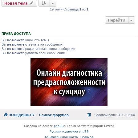
Новая тема
19 тем • Страница
1
из
1
Перейти
ПРАВА ДОСТУПА
Вы
не можете
начинать темы
Вы
не можете
отвечать на сообщения
Вы
не можете
редактировать свои сообщения
Вы
не можете
удалять свои сообщения
ПОБЕДИШЬ.РУ
Список форумов
Часовой пояс:
UTC+03:00
Создано на основе
phpBB
® Forum Software © phpBB Limited
Русская поддержка phpBB
Конфиденциальность
|
Правила