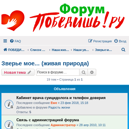
FAQ
Регистрация
Вход
П
ПОБЕДИШЬ.РУ
Список форумов
Наша жизнь (не всё же о суициде!)
Наши увлечения
Зверье мое... (живая природа)
Зверье мое... (живая природа)
Поиск
Расширенный пои
Новая тема
19 тем • Страница
1
из
1
Объявления
Кабинет врача суицидолога и телефон доверия
Последнее сообщение
Ewe
«
23 фев 2018, 15:18
Добавлено в форуме
Радость жизни
Ответы:
5
Связь с администрацией форума
Последнее сообщение
Администратор
«
28 апр 2010, 10:11