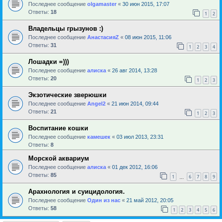
Последнее сообщение
olgamaster
«
30 июн 2015, 17:07
Ответы:
18
1
2
Владельцы грызунов :)
Последнее сообщение
АнастасияZ
«
08 июн 2015, 11:06
Ответы:
31
1
2
3
4
Лошадки =)))
Последнее сообщение
алиска
«
26 авг 2014, 13:28
Ответы:
20
1
2
3
Экзотические зверюшки
Последнее сообщение
Angel2
«
21 июн 2014, 09:44
Ответы:
21
1
2
3
Воспитание кошки
Последнее сообщение
камешек
«
03 июл 2013, 23:31
Ответы:
8
Морской аквариум
Последнее сообщение
алиска
«
01 дек 2012, 16:06
Ответы:
85
1
6
7
8
9
…
Арахнология и суицидология.
Последнее сообщение
Один из нас
«
21 май 2012, 20:05
Ответы:
58
1
2
3
4
5
6