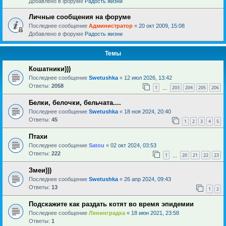
Добавлено в форуме
Радость жизни
Личные сообщения на форуме
Последнее сообщение
Администратор
«
20 окт 2009, 15:08
Добавлено в форуме
Радость жизни
Темы
Кошатники)))
Последнее сообщение
Swetushka
«
12 июл 2026, 13:42
Ответы:
2058
1
203
204
205
206
…
Белки, белочки, бельчата....
Последнее сообщение
Swetushka
«
18 ноя 2024, 20:40
Ответы:
45
1
2
3
4
5
Птахи
Последнее сообщение
Satou
«
02 окт 2024, 03:53
Ответы:
222
1
20
21
22
23
…
Змеи)))
Последнее сообщение
Swetushka
«
26 апр 2024, 09:43
Ответы:
13
1
2
Подскажите как раздать котят во время эпидемии
Последнее сообщение
Ленинградка
«
18 июн 2021, 23:58
Ответы:
1