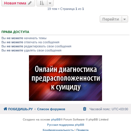
Новая тема
19 тем • Страница
1
из
1
Перейти
ПРАВА ДОСТУПА
Вы
не можете
начинать темы
Вы
не можете
отвечать на сообщения
Вы
не можете
редактировать свои сообщения
Вы
не можете
удалять свои сообщения
ПОБЕДИШЬ.РУ
Список форумов
Часовой пояс:
UTC+03:00
Создано на основе
phpBB
® Forum Software © phpBB Limited
Русская поддержка phpBB
Конфиденциальность
|
Правила