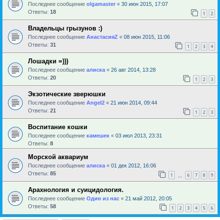
Последнее сообщение
olgamaster
«
30 июн 2015, 17:07
Ответы:
18
1
2
Владельцы грызунов :)
Последнее сообщение
АнастасияZ
«
08 июн 2015, 11:06
Ответы:
31
1
2
3
4
Лошадки =)))
Последнее сообщение
алиска
«
26 авг 2014, 13:28
Ответы:
20
1
2
3
Экзотические зверюшки
Последнее сообщение
Angel2
«
21 июн 2014, 09:44
Ответы:
21
1
2
3
Воспитание кошки
Последнее сообщение
камешек
«
03 июл 2013, 23:31
Ответы:
8
Морской аквариум
Последнее сообщение
алиска
«
01 дек 2012, 16:06
Ответы:
85
1
6
7
8
9
…
Арахнология и суицидология.
Последнее сообщение
Один из нас
«
21 май 2012, 20:05
Ответы:
58
1
2
3
4
5
6