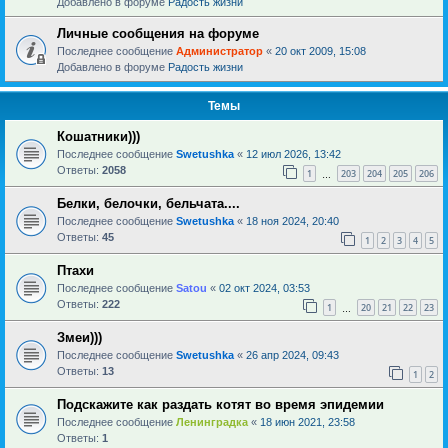
Добавлено в форуме
Радость жизни
Личные сообщения на форуме
Последнее сообщение
Администратор
«
20 окт 2009, 15:08
Добавлено в форуме
Радость жизни
Темы
Кошатники)))
Последнее сообщение
Swetushka
«
12 июл 2026, 13:42
Ответы:
2058
1
203
204
205
206
…
Белки, белочки, бельчата....
Последнее сообщение
Swetushka
«
18 ноя 2024, 20:40
Ответы:
45
1
2
3
4
5
Птахи
Последнее сообщение
Satou
«
02 окт 2024, 03:53
Ответы:
222
1
20
21
22
23
…
Змеи)))
Последнее сообщение
Swetushka
«
26 апр 2024, 09:43
Ответы:
13
1
2
Подскажите как раздать котят во время эпидемии
Последнее сообщение
Ленинградка
«
18 июн 2021, 23:58
Ответы:
1