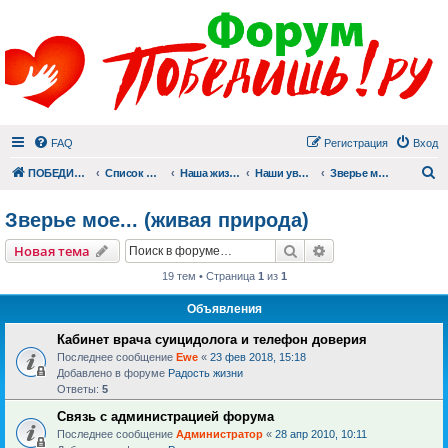
FAQ
Регистрация
Вход
П
ПОБЕДИШЬ.РУ
Список форумов
Наша жизнь (не всё же о суициде!)
Наши увлечения
Зверье мое... (живая природа)
Зверье мое... (живая природа)
Поиск
Расширенный пои
Новая тема
19 тем • Страница
1
из
1
Объявления
Кабинет врача суицидолога и телефон доверия
Последнее сообщение
Ewe
«
23 фев 2018, 15:18
Добавлено в форуме
Радость жизни
Ответы:
5
Связь с администрацией форума
Последнее сообщение
Администратор
«
28 апр 2010, 10:11