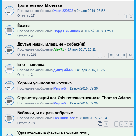
Трогательная Малявка
Последнее сообщение
Женя220502
«
24 апр 2019, 23:52
Ответы:
17
1
2
Ёжики
Последнее сообщение
Лорд Скиминок
«
01 май 2018, 12:50
Ответы:
3
Друзья наши, младшие - собаки))))
Последнее сообщение
Alex71
«
17 ноя 2017, 20:11
Ответы:
152
1
13
14
15
16
…
Енот тыковка
Последнее сообщение
дмитрий320
«
04 дек 2015, 13:36
Ответы:
3
Хорьки усыновили котенка
Последнее сообщение
Миртеб
«
12 ноя 2015, 09:30
Странствующий кот Otis путешественника Thomas Adams.
Последнее сообщение
Миртеб
«
12 ноя 2015, 09:25
Бабочки, и их разнообразие...
Последнее сообщение
Осенний лес
«
08 ноя 2015, 23:14
Ответы:
78
1
5
6
7
8
…
Удивительные факты из жизни птиц