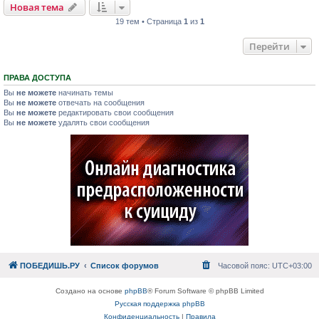
Новая тема
19 тем • Страница
1
из
1
Перейти
ПРАВА ДОСТУПА
Вы
не можете
начинать темы
Вы
не можете
отвечать на сообщения
Вы
не можете
редактировать свои сообщения
Вы
не можете
удалять свои сообщения
ПОБЕДИШЬ.РУ
Список форумов
Часовой пояс:
UTC+03:00
Создано на основе
phpBB
® Forum Software © phpBB Limited
Русская поддержка phpBB
Конфиденциальность
|
Правила