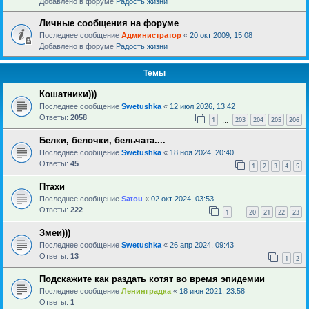
Добавлено в форуме
Радость жизни
Личные сообщения на форуме
Последнее сообщение
Администратор
«
20 окт 2009, 15:08
Добавлено в форуме
Радость жизни
Темы
Кошатники)))
Последнее сообщение
Swetushka
«
12 июл 2026, 13:42
Ответы:
2058
1
203
204
205
206
…
Белки, белочки, бельчата....
Последнее сообщение
Swetushka
«
18 ноя 2024, 20:40
Ответы:
45
1
2
3
4
5
Птахи
Последнее сообщение
Satou
«
02 окт 2024, 03:53
Ответы:
222
1
20
21
22
23
…
Змеи)))
Последнее сообщение
Swetushka
«
26 апр 2024, 09:43
Ответы:
13
1
2
Подскажите как раздать котят во время эпидемии
Последнее сообщение
Ленинградка
«
18 июн 2021, 23:58
Ответы:
1