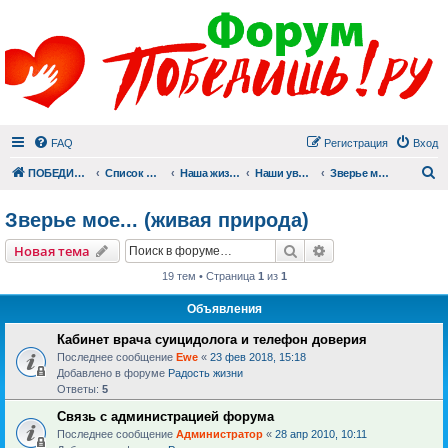
FAQ
Регистрация
Вход
П
ПОБЕДИШЬ.РУ
Список форумов
Наша жизнь (не всё же о суициде!)
Наши увлечения
Зверье мое... (живая природа)
Зверье мое... (живая природа)
Поиск
Расширенный пои
Новая тема
19 тем • Страница
1
из
1
Объявления
Кабинет врача суицидолога и телефон доверия
Последнее сообщение
Ewe
«
23 фев 2018, 15:18
Добавлено в форуме
Радость жизни
Ответы:
5
Связь с администрацией форума
Последнее сообщение
Администратор
«
28 апр 2010, 10:11