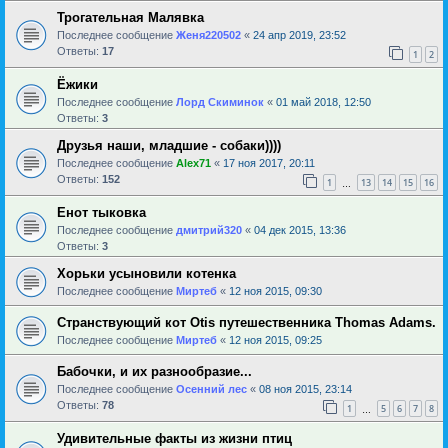
Трогательная Малявка
Последнее сообщение
Женя220502
«
24 апр 2019, 23:52
Ответы:
17
1
2
Ёжики
Последнее сообщение
Лорд Скиминок
«
01 май 2018, 12:50
Ответы:
3
Друзья наши, младшие - собаки))))
Последнее сообщение
Alex71
«
17 ноя 2017, 20:11
Ответы:
152
1
13
14
15
16
…
Енот тыковка
Последнее сообщение
дмитрий320
«
04 дек 2015, 13:36
Ответы:
3
Хорьки усыновили котенка
Последнее сообщение
Миртеб
«
12 ноя 2015, 09:30
Странствующий кот Otis путешественника Thomas Adams.
Последнее сообщение
Миртеб
«
12 ноя 2015, 09:25
Бабочки, и их разнообразие...
Последнее сообщение
Осенний лес
«
08 ноя 2015, 23:14
Ответы:
78
1
5
6
7
8
…
Удивительные факты из жизни птиц