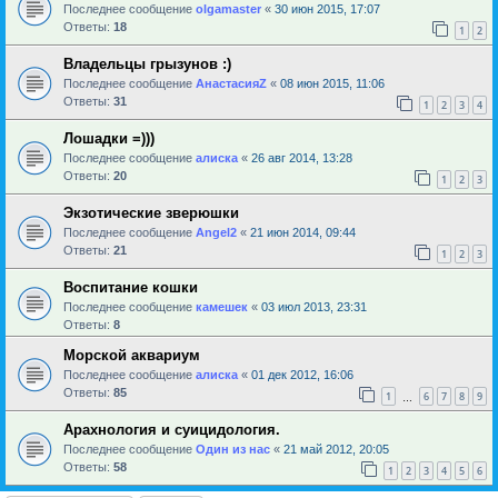
Последнее сообщение
olgamaster
«
30 июн 2015, 17:07
Ответы:
18
1
2
Владельцы грызунов :)
Последнее сообщение
АнастасияZ
«
08 июн 2015, 11:06
Ответы:
31
1
2
3
4
Лошадки =)))
Последнее сообщение
алиска
«
26 авг 2014, 13:28
Ответы:
20
1
2
3
Экзотические зверюшки
Последнее сообщение
Angel2
«
21 июн 2014, 09:44
Ответы:
21
1
2
3
Воспитание кошки
Последнее сообщение
камешек
«
03 июл 2013, 23:31
Ответы:
8
Морской аквариум
Последнее сообщение
алиска
«
01 дек 2012, 16:06
Ответы:
85
1
6
7
8
9
…
Арахнология и суицидология.
Последнее сообщение
Один из нас
«
21 май 2012, 20:05
Ответы:
58
1
2
3
4
5
6