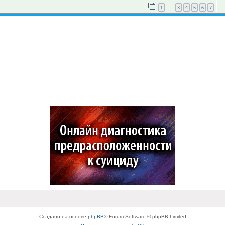
1
3
4
5
6
7
…
Создано на основе
phpBB
® Forum Software © phpBB Limited