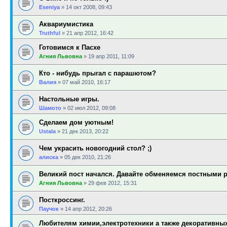
Eseniya
»
14 окт 2008, 09:43
Аквариумистика
Truthful
»
21 апр 2012, 16:42
Готовимся к Пасхе
Агния Львовна
»
19 апр 2011, 11:09
Кто - нибудь прыгал с парашютом?
Валия
»
07 май 2010, 16:17
Настольные игры.
Шамото
»
02 июл 2012, 09:08
Сделаем дом уютным!
Ustala
»
21 дек 2013, 20:22
Чем украсить новогодний стол? ;)
алиска
»
05 дек 2010, 21:26
Великий пост начался. Давайте обменяемся постными 
Агния Львовна
»
29 фев 2012, 15:31
Посткроссинг.
Паучок
»
14 апр 2012, 20:26
Любителям химии,электротехники а также декоративны