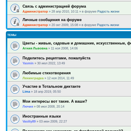
Связь с администрацией форума
Администратор
»
28 апр 2010, 10:11
» в форуме
Радость жизни
Личные сообщения на форуме
Администратор
»
20 окт 2009, 15:08
» в форуме
Радость жизни
ТЕМЫ
Цветы - живые, садовые и домашние, искусственные, 
Агния Львовна
»
11 ноя 2008, 14:06
Поделитесь рецептами, пожалуйста
Yasmin
»
30 июл 2022, 13:49
Любимые стихотворения
Ленинградка
»
12 ноя 2014, 11:49
Участие в Тотальном диктанте
Lima
»
18 апр 2019, 05:50
Мои интересы вот такие. А ваши?
Лючия
»
08 июл 2008, 20:14
Иностранные языки
Vasiliy89
»
03 июн 2009, 22:27