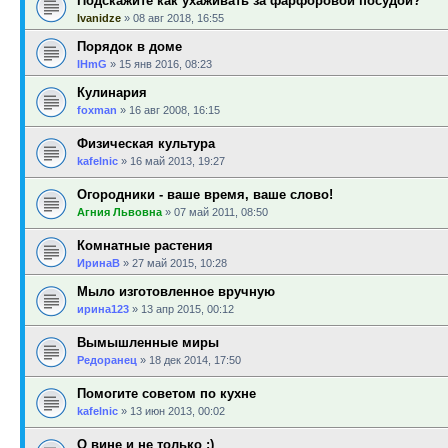
Подскажите как ухаживать за фарфоровой посудой?
Ivanidze
»
08 авг 2018, 16:55
Порядок в доме
IHmG
»
15 янв 2016, 08:23
Кулинария
foxman
»
16 авг 2008, 16:15
Физическая культура
kafelnic
»
16 май 2013, 19:27
Огородники - ваше время, ваше слово!
Агния Львовна
»
07 май 2011, 08:50
Комнатные растения
ИринаВ
»
27 май 2015, 10:28
Мыло изготовленное вручную
ирина123
»
13 апр 2015, 00:12
Вымышленные миры
Редоранец
»
18 дек 2014, 17:50
Помогите советом по кухне
kafelnic
»
13 июн 2013, 00:02
О вине и не только :)