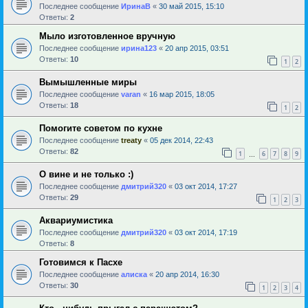
Последнее сообщение
ИринаВ
«
30 май 2015, 15:10
Ответы:
2
Мыло изготовленное вручную
Последнее сообщение
ирина123
«
20 апр 2015, 03:51
Ответы:
10
1
2
Вымышленные миры
Последнее сообщение
varan
«
16 мар 2015, 18:05
Ответы:
18
1
2
Помогите советом по кухне
Последнее сообщение
treaty
«
05 дек 2014, 22:43
Ответы:
82
1
6
7
8
9
…
О вине и не только :)
Последнее сообщение
дмитрий320
«
03 окт 2014, 17:27
Ответы:
29
1
2
3
Аквариумистика
Последнее сообщение
дмитрий320
«
03 окт 2014, 17:19
Ответы:
8
Готовимся к Пасхе
Последнее сообщение
алиска
«
20 апр 2014, 16:30
Ответы:
30
1
2
3
4