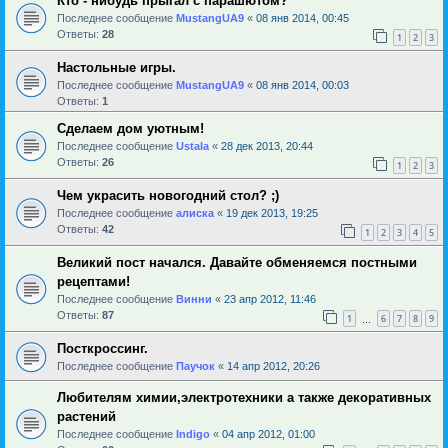
Кто - нибудь прыгал с парашютом?
Последнее сообщение
MustangUA9
«
08 янв 2014, 00:45
Ответы:
28
1
2
3
Настольные игры.
Последнее сообщение
MustangUA9
«
08 янв 2014, 00:03
Ответы:
1
Сделаем дом уютным!
Последнее сообщение
Ustala
«
28 дек 2013, 20:44
Ответы:
26
1
2
3
Чем украсить новогодний стол? ;)
Последнее сообщение
алиска
«
19 дек 2013, 19:25
Ответы:
42
1
2
3
4
5
Великий пост начался. Давайте обменяемся постными
рецептами!
Последнее сообщение
Винни
«
23 апр 2012, 11:46
Ответы:
87
1
6
7
8
9
…
Посткроссинг.
Последнее сообщение
Паучок
«
14 апр 2012, 20:26
Любителям химии,электротехники а также декоративных
растений
Последнее сообщение
Indigo
«
04 апр 2012, 01:00