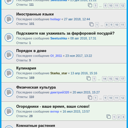
Ответы:
111
1
9
10
11
12
…
Иностранные языки
Последнее сообщение
heilagr
«
27 авг 2018, 12:44
Ответы:
101
1
8
9
10
11
…
Подскажите как ухаживать за фарфоровой посудой?
Последнее сообщение
Swetushka
«
08 авг 2018, 17:31
Ответы:
1
Порядок в доме
Последнее сообщение
Ol_2011
«
23 ноя 2017, 13:22
Ответы:
9
Кулинария
Последнее сообщение
Starka_star
«
13 апр 2016, 15:16
Ответы:
169
1
14
15
16
17
…
Физическая культура
Последнее сообщение
дмитрий320
«
20 июл 2015, 15:27
Ответы:
110
1
9
10
11
12
…
Огородники - ваше время, ваше слово!
Последнее сообщение
ветер
«
16 июл 2015, 13:57
Ответы:
28
1
2
3
Комнатные растения