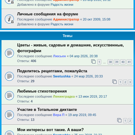
Добавлено в форуме
Радость жизни
Личные сообщения на форуме
Последнее сообщение
Администратор
«
20 окт 2009, 15:08
Добавлено в форуме
Радость жизни
Темы
Цветы - живые, садовые и домашние, искусственные,
фотографии
Последнее сообщение
Люсьен
«
04 апр 2026, 20:38
Ответы:
406
1
38
39
40
41
…
Поделитесь рецептами, пожалуйста
Последнее сообщение
Swetushka
«
24 мар 2026, 20:33
Ответы:
29
1
2
3
Любимые стихотворения
Последнее сообщение
Ленинградка
«
13 июн 2019, 20:17
Ответы:
4
Участие в Тотальном диктанте
Последнее сообщение
Вера П
«
19 апр 2019, 09:45
Ответы:
13
1
2
Мои интересы вот такие. А ваши?
Последнее сообщение
Swetushka
«
25 дек 2018, 21:22