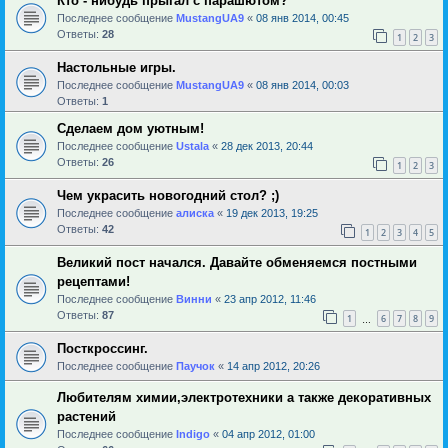
Кто - нибудь прыгал с парашютом?
Последнее сообщение
MustangUA9
«
08 янв 2014, 00:45
Ответы:
28
1
2
3
Настольные игры.
Последнее сообщение
MustangUA9
«
08 янв 2014, 00:03
Ответы:
1
Сделаем дом уютным!
Последнее сообщение
Ustala
«
28 дек 2013, 20:44
Ответы:
26
1
2
3
Чем украсить новогодний стол? ;)
Последнее сообщение
алиска
«
19 дек 2013, 19:25
Ответы:
42
1
2
3
4
5
Великий пост начался. Давайте обменяемся постными
рецептами!
Последнее сообщение
Винни
«
23 апр 2012, 11:46
Ответы:
87
1
6
7
8
9
…
Посткроссинг.
Последнее сообщение
Паучок
«
14 апр 2012, 20:26
Любителям химии,электротехники а также декоративных
растений
Последнее сообщение
Indigo
«
04 апр 2012, 01:00