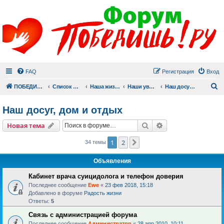
FAQ
Регистрация
Вход
П
ПОБЕДИШЬ.РУ
Список форумов
Наша жизнь (не всё же о суициде!)
Наши увлечения
Наш досуг, дом и отдых
Наш досуг, дом и отдых
Поиск
Расширенный пои
Новая тема
1
2
След.
34 темы
Объявления
Кабинет врача суицидолога и телефон доверия
Последнее сообщение
Ewe
«
23 фев 2018, 15:18
Добавлено в форуме
Радость жизни
Ответы:
5
Связь с администрацией форума
Последнее сообщение
Администратор
«
28 апр 2010, 10:11