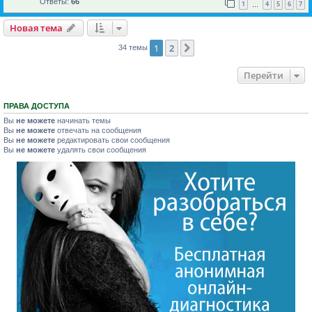
Ответы:
66
1
4
5
6
7
…
Новая тема
1
2
След.
34 темы
Перейти
ПРАВА ДОСТУПА
Вы
не можете
начинать темы
Вы
не можете
отвечать на сообщения
Вы
не можете
редактировать свои сообщения
Вы
не можете
удалять свои сообщения