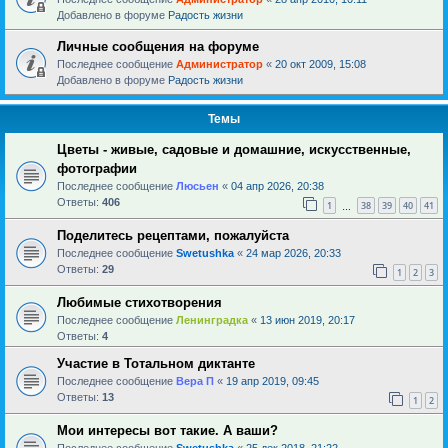
Добавлено в форуме
Радость жизни
Личные сообщения на форуме
Последнее сообщение
Администратор
«
20 окт 2009, 15:08
Добавлено в форуме
Радость жизни
Темы
Цветы - живые, садовые и домашние, искусственные,
фотографии
Последнее сообщение
Люсьен
«
04 апр 2026, 20:38
Ответы:
406
1
38
39
40
41
…
Поделитесь рецептами, пожалуйста
Последнее сообщение
Swetushka
«
24 мар 2026, 20:33
Ответы:
29
1
2
3
Любимые стихотворения
Последнее сообщение
Ленинградка
«
13 июн 2019, 20:17
Ответы:
4
Участие в Тотальном диктанте
Последнее сообщение
Вера П
«
19 апр 2019, 09:45
Ответы:
13
1
2
Мои интересы вот такие. А ваши?
Последнее сообщение
Swetushka
«
25 дек 2018, 21:22