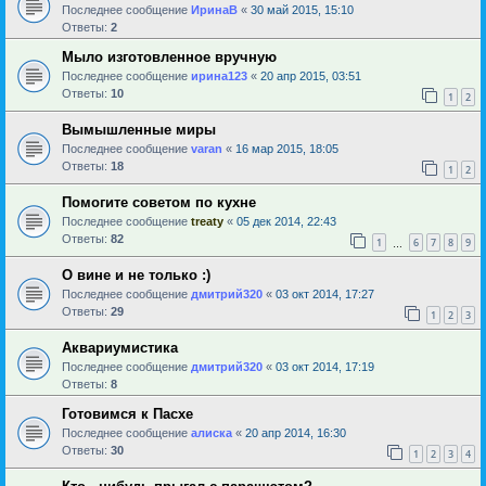
Последнее сообщение
ИринаВ
«
30 май 2015, 15:10
Ответы:
2
Мыло изготовленное вручную
Последнее сообщение
ирина123
«
20 апр 2015, 03:51
Ответы:
10
1
2
Вымышленные миры
Последнее сообщение
varan
«
16 мар 2015, 18:05
Ответы:
18
1
2
Помогите советом по кухне
Последнее сообщение
treaty
«
05 дек 2014, 22:43
Ответы:
82
1
6
7
8
9
…
О вине и не только :)
Последнее сообщение
дмитрий320
«
03 окт 2014, 17:27
Ответы:
29
1
2
3
Аквариумистика
Последнее сообщение
дмитрий320
«
03 окт 2014, 17:19
Ответы:
8
Готовимся к Пасхе
Последнее сообщение
алиска
«
20 апр 2014, 16:30
Ответы:
30
1
2
3
4