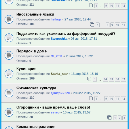
Ответы:
111
1
9
10
11
12
…
Иностранные языки
Последнее сообщение
heilagr
«
27 авг 2018, 12:44
Ответы:
101
1
8
9
10
11
…
Подскажите как ухаживать за фарфоровой посудой?
Последнее сообщение
Swetushka
«
08 авг 2018, 17:31
Ответы:
1
Порядок в доме
Последнее сообщение
Ol_2011
«
23 ноя 2017, 13:22
Ответы:
9
Кулинария
Последнее сообщение
Starka_star
«
13 апр 2016, 15:16
Ответы:
169
1
14
15
16
17
…
Физическая культура
Последнее сообщение
дмитрий320
«
20 июл 2015, 15:27
Ответы:
110
1
9
10
11
12
…
Огородники - ваше время, ваше слово!
Последнее сообщение
ветер
«
16 июл 2015, 13:57
Ответы:
28
1
2
3
Комнатные растения