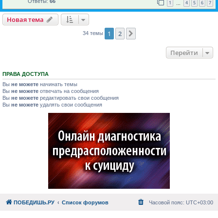
Ответы:
66
1
4
5
6
7
…
Новая тема
1
2
След.
34 темы
Перейти
ПРАВА ДОСТУПА
Вы
не можете
начинать темы
Вы
не можете
отвечать на сообщения
Вы
не можете
редактировать свои сообщения
Вы
не можете
удалять свои сообщения
ПОБЕДИШЬ.РУ
Список форумов
Часовой пояс:
UTC+03:00