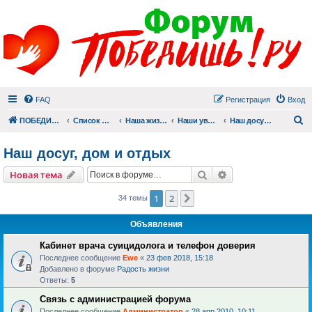
FAQ
Регистрация
Вход
П
ПОБЕДИШЬ.РУ
Список форумов
Наша жизнь (не всё же о суициде!)
Наши увлечения
Наш досуг, дом и отдых
Наш досуг, дом и отдых
Поиск
Расширенный пои
Новая тема
1
2
След.
34 темы
Объявления
Кабинет врача суицидолога и телефон доверия
Последнее сообщение
Ewe
«
23 фев 2018, 15:18
Добавлено в форуме
Радость жизни
Ответы:
5
Связь с администрацией форума
Последнее сообщение
Администратор
«
28 апр 2010, 10:11