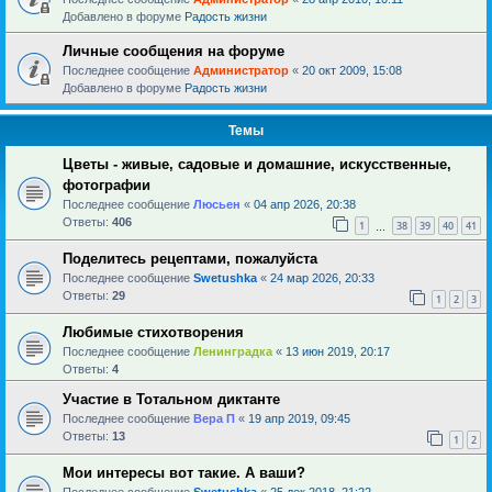
Добавлено в форуме
Радость жизни
Личные сообщения на форуме
Последнее сообщение
Администратор
«
20 окт 2009, 15:08
Добавлено в форуме
Радость жизни
Темы
Цветы - живые, садовые и домашние, искусственные,
фотографии
Последнее сообщение
Люсьен
«
04 апр 2026, 20:38
Ответы:
406
1
38
39
40
41
…
Поделитесь рецептами, пожалуйста
Последнее сообщение
Swetushka
«
24 мар 2026, 20:33
Ответы:
29
1
2
3
Любимые стихотворения
Последнее сообщение
Ленинградка
«
13 июн 2019, 20:17
Ответы:
4
Участие в Тотальном диктанте
Последнее сообщение
Вера П
«
19 апр 2019, 09:45
Ответы:
13
1
2
Мои интересы вот такие. А ваши?
Последнее сообщение
Swetushka
«
25 дек 2018, 21:22