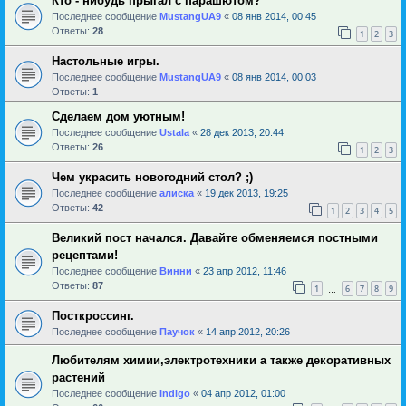
Кто - нибудь прыгал с парашютом?
Последнее сообщение
MustangUA9
«
08 янв 2014, 00:45
Ответы:
28
1
2
3
Настольные игры.
Последнее сообщение
MustangUA9
«
08 янв 2014, 00:03
Ответы:
1
Сделаем дом уютным!
Последнее сообщение
Ustala
«
28 дек 2013, 20:44
Ответы:
26
1
2
3
Чем украсить новогодний стол? ;)
Последнее сообщение
алиска
«
19 дек 2013, 19:25
Ответы:
42
1
2
3
4
5
Великий пост начался. Давайте обменяемся постными
рецептами!
Последнее сообщение
Винни
«
23 апр 2012, 11:46
Ответы:
87
1
6
7
8
9
…
Посткроссинг.
Последнее сообщение
Паучок
«
14 апр 2012, 20:26
Любителям химии,электротехники а также декоративных
растений
Последнее сообщение
Indigo
«
04 апр 2012, 01:00