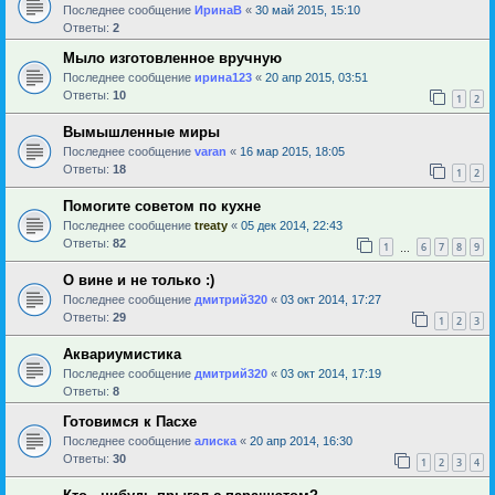
Последнее сообщение
ИринаВ
«
30 май 2015, 15:10
Ответы:
2
Мыло изготовленное вручную
Последнее сообщение
ирина123
«
20 апр 2015, 03:51
Ответы:
10
1
2
Вымышленные миры
Последнее сообщение
varan
«
16 мар 2015, 18:05
Ответы:
18
1
2
Помогите советом по кухне
Последнее сообщение
treaty
«
05 дек 2014, 22:43
Ответы:
82
1
6
7
8
9
…
О вине и не только :)
Последнее сообщение
дмитрий320
«
03 окт 2014, 17:27
Ответы:
29
1
2
3
Аквариумистика
Последнее сообщение
дмитрий320
«
03 окт 2014, 17:19
Ответы:
8
Готовимся к Пасхе
Последнее сообщение
алиска
«
20 апр 2014, 16:30
Ответы:
30
1
2
3
4