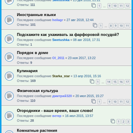
Ответы:
111
1
9
10
11
12
…
Иностранные языки
Последнее сообщение
heilagr
«
27 авг 2018, 12:44
Ответы:
101
1
8
9
10
11
…
Подскажите как ухаживать за фарфоровой посудой?
Последнее сообщение
Swetushka
«
08 авг 2018, 17:31
Ответы:
1
Порядок в доме
Последнее сообщение
Ol_2011
«
23 ноя 2017, 13:22
Ответы:
9
Кулинария
Последнее сообщение
Starka_star
«
13 апр 2016, 15:16
Ответы:
169
1
14
15
16
17
…
Физическая культура
Последнее сообщение
дмитрий320
«
20 июл 2015, 15:27
Ответы:
110
1
9
10
11
12
…
Огородники - ваше время, ваше слово!
Последнее сообщение
ветер
«
16 июл 2015, 13:57
Ответы:
28
1
2
3
Комнатные растения