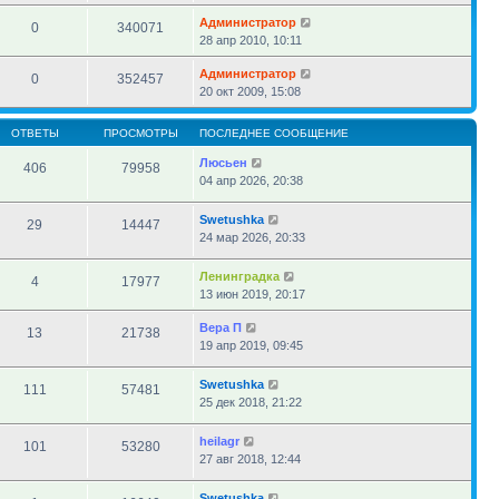
Администратор
0
340071
28 апр 2010, 10:11
Администратор
0
352457
20 окт 2009, 15:08
ОТВЕТЫ
ПРОСМОТРЫ
ПОСЛЕДНЕЕ СООБЩЕНИЕ
Люсьен
406
79958
04 апр 2026, 20:38
Swetushka
29
14447
24 мар 2026, 20:33
Ленинградка
4
17977
13 июн 2019, 20:17
Вера П
13
21738
19 апр 2019, 09:45
Swetushka
111
57481
25 дек 2018, 21:22
heilagr
101
53280
27 авг 2018, 12:44
Swetushka