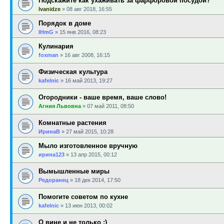
Подскажите как ухаживать за фарфоровой посудой?
Ivanidze
»
08 авг 2018, 16:55
Порядок в доме
IHmG
»
15 янв 2016, 08:23
Кулинария
foxman
»
16 авг 2008, 16:15
Физическая культура
kafelnic
»
16 май 2013, 19:27
Огородники - ваше время, ваше слово!
Агния Львовна
»
07 май 2011, 08:50
Комнатные растения
ИринаВ
»
27 май 2015, 10:28
Мыло изготовленное вручную
ирина123
»
13 апр 2015, 00:12
Вымышленные миры
Редоранец
»
18 дек 2014, 17:50
Помогите советом по кухне
kafelnic
»
13 июн 2013, 00:02
О вине и не только :)