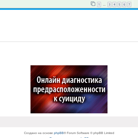
1
3
4
5
6
7
…
Создано на основе
phpBB
® Forum Software © phpBB Limited