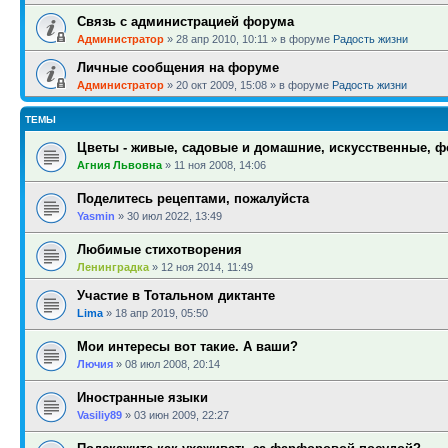
Связь с администрацией форума
Администратор
»
28 апр 2010, 10:11
» в форуме
Радость жизни
Личные сообщения на форуме
Администратор
»
20 окт 2009, 15:08
» в форуме
Радость жизни
ТЕМЫ
Цветы - живые, садовые и домашние, искусственные, 
Агния Львовна
»
11 ноя 2008, 14:06
Поделитесь рецептами, пожалуйста
Yasmin
»
30 июл 2022, 13:49
Любимые стихотворения
Ленинградка
»
12 ноя 2014, 11:49
Участие в Тотальном диктанте
Lima
»
18 апр 2019, 05:50
Мои интересы вот такие. А ваши?
Лючия
»
08 июл 2008, 20:14
Иностранные языки
Vasiliy89
»
03 июн 2009, 22:27