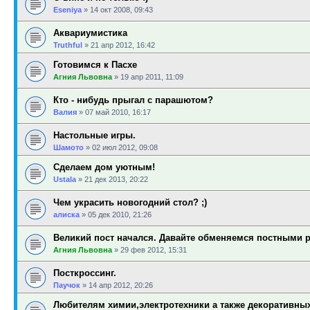
Eseniya
»
14 окт 2008, 09:43
Аквариумистика
Truthful
»
21 апр 2012, 16:42
Готовимся к Пасхе
Агния Львовна
»
19 апр 2011, 11:09
Кто - нибудь прыгал с парашютом?
Валия
»
07 май 2010, 16:17
Настольные игры.
Шамото
»
02 июл 2012, 09:08
Сделаем дом уютным!
Ustala
»
21 дек 2013, 20:22
Чем украсить новогодний стол? ;)
алиска
»
05 дек 2010, 21:26
Великий пост начался. Давайте обменяемся постными 
Агния Львовна
»
29 фев 2012, 15:31
Посткроссинг.
Паучок
»
14 апр 2012, 20:26
Любителям химии,электротехники а также декоративны