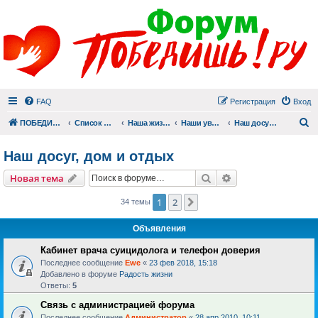
FAQ
Регистрация
Вход
П
ПОБЕДИШЬ.РУ
Список форумов
Наша жизнь (не всё же о суициде!)
Наши увлечения
Наш досуг, дом и отдых
Наш досуг, дом и отдых
Поиск
Расширенный пои
Новая тема
1
2
След.
34 темы
Объявления
Кабинет врача суицидолога и телефон доверия
Последнее сообщение
Ewe
«
23 фев 2018, 15:18
Добавлено в форуме
Радость жизни
Ответы:
5
Связь с администрацией форума
Последнее сообщение
Администратор
«
28 апр 2010, 10:11