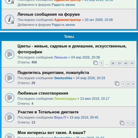
Добавлено в форуме
Радость жизни
Личные сообщения на форуме
Последнее сообщение
Администратор
«
20 окт 2009, 15:08
Добавлено в форуме
Радость жизни
Темы
Цветы - живые, садовые и домашние, искусственные,
фотографии
Последнее сообщение
Люсьен
«
04 апр 2026, 20:38
Ответы:
406
1
38
39
40
41
…
Поделитесь рецептами, пожалуйста
Последнее сообщение
Swetushka
«
24 мар 2026, 20:33
Ответы:
29
1
2
3
Любимые стихотворения
Последнее сообщение
Ленинградка
«
13 июн 2019, 20:17
Ответы:
4
Участие в Тотальном диктанте
Последнее сообщение
Вера П
«
19 апр 2019, 09:45
Ответы:
13
1
2
Мои интересы вот такие. А ваши?
Последнее сообщение
Swetushka
«
25 дек 2018, 21:22