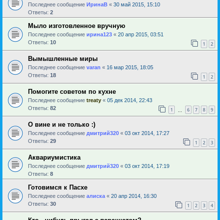
Последнее сообщение
ИринаВ
«
30 май 2015, 15:10
Ответы:
2
Мыло изготовленное вручную
Последнее сообщение
ирина123
«
20 апр 2015, 03:51
Ответы:
10
1
2
Вымышленные миры
Последнее сообщение
varan
«
16 мар 2015, 18:05
Ответы:
18
1
2
Помогите советом по кухне
Последнее сообщение
treaty
«
05 дек 2014, 22:43
Ответы:
82
1
6
7
8
9
…
О вине и не только :)
Последнее сообщение
дмитрий320
«
03 окт 2014, 17:27
Ответы:
29
1
2
3
Аквариумистика
Последнее сообщение
дмитрий320
«
03 окт 2014, 17:19
Ответы:
8
Готовимся к Пасхе
Последнее сообщение
алиска
«
20 апр 2014, 16:30
Ответы:
30
1
2
3
4