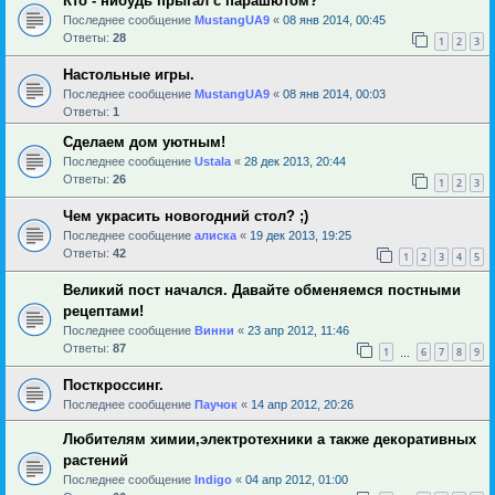
Кто - нибудь прыгал с парашютом?
Последнее сообщение
MustangUA9
«
08 янв 2014, 00:45
Ответы:
28
1
2
3
Настольные игры.
Последнее сообщение
MustangUA9
«
08 янв 2014, 00:03
Ответы:
1
Сделаем дом уютным!
Последнее сообщение
Ustala
«
28 дек 2013, 20:44
Ответы:
26
1
2
3
Чем украсить новогодний стол? ;)
Последнее сообщение
алиска
«
19 дек 2013, 19:25
Ответы:
42
1
2
3
4
5
Великий пост начался. Давайте обменяемся постными
рецептами!
Последнее сообщение
Винни
«
23 апр 2012, 11:46
Ответы:
87
1
6
7
8
9
…
Посткроссинг.
Последнее сообщение
Паучок
«
14 апр 2012, 20:26
Любителям химии,электротехники а также декоративных
растений
Последнее сообщение
Indigo
«
04 апр 2012, 01:00