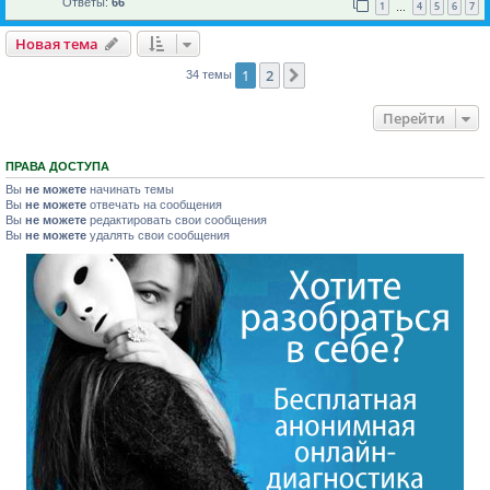
Ответы:
66
1
4
5
6
7
…
Новая тема
1
2
След.
34 темы
Перейти
ПРАВА ДОСТУПА
Вы
не можете
начинать темы
Вы
не можете
отвечать на сообщения
Вы
не можете
редактировать свои сообщения
Вы
не можете
удалять свои сообщения