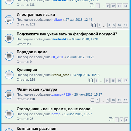
Ответы:
111
1
9
10
11
12
…
Иностранные языки
Последнее сообщение
heilagr
«
27 авг 2018, 12:44
Ответы:
101
1
8
9
10
11
…
Подскажите как ухаживать за фарфоровой посудой?
Последнее сообщение
Swetushka
«
08 авг 2018, 17:31
Ответы:
1
Порядок в доме
Последнее сообщение
Ol_2011
«
23 ноя 2017, 13:22
Ответы:
9
Кулинария
Последнее сообщение
Starka_star
«
13 апр 2016, 15:16
Ответы:
169
1
14
15
16
17
…
Физическая культура
Последнее сообщение
дмитрий320
«
20 июл 2015, 15:27
Ответы:
110
1
9
10
11
12
…
Огородники - ваше время, ваше слово!
Последнее сообщение
ветер
«
16 июл 2015, 13:57
Ответы:
28
1
2
3
Комнатные растения