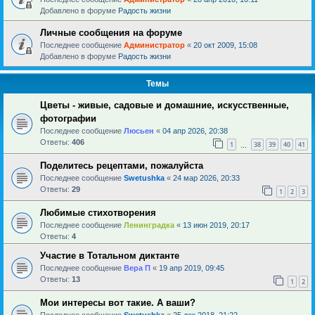
Добавлено в форуме
Радость жизни
Личные сообщения на форуме
Последнее сообщение
Администратор
«
20 окт 2009, 15:08
Добавлено в форуме
Радость жизни
Темы
Цветы - живые, садовые и домашние, искусственные,
фотографии
Последнее сообщение
Люсьен
«
04 апр 2026, 20:38
Ответы:
406
1
38
39
40
41
…
Поделитесь рецептами, пожалуйста
Последнее сообщение
Swetushka
«
24 мар 2026, 20:33
Ответы:
29
1
2
3
Любимые стихотворения
Последнее сообщение
Ленинградка
«
13 июн 2019, 20:17
Ответы:
4
Участие в Тотальном диктанте
Последнее сообщение
Вера П
«
19 апр 2019, 09:45
Ответы:
13
1
2
Мои интересы вот такие. А ваши?
Последнее сообщение
Swetushka
«
25 дек 2018, 21:22