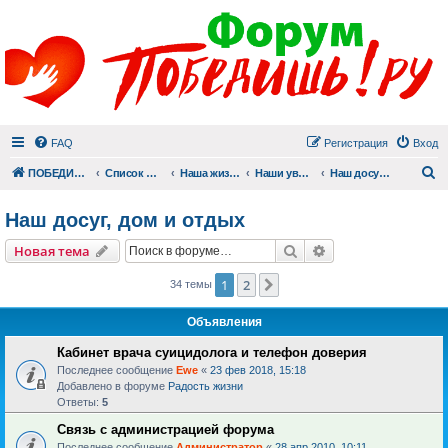
FAQ
Регистрация
Вход
П
ПОБЕДИШЬ.РУ
Список форумов
Наша жизнь (не всё же о суициде!)
Наши увлечения
Наш досуг, дом и отдых
Наш досуг, дом и отдых
Поиск
Расширенный пои
Новая тема
1
2
След.
34 темы
Объявления
Кабинет врача суицидолога и телефон доверия
Последнее сообщение
Ewe
«
23 фев 2018, 15:18
Добавлено в форуме
Радость жизни
Ответы:
5
Связь с администрацией форума
Последнее сообщение
Администратор
«
28 апр 2010, 10:11