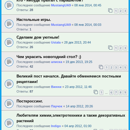
Кто - нибудь прыгал с парашютом?
Последнее сообщение
MustangUA9
«
08 янв 2014, 00:45
Ответы:
28
1
2
3
Настольные игры.
Последнее сообщение
MustangUA9
«
08 янв 2014, 00:03
Ответы:
1
Сделаем дом уютным!
Последнее сообщение
Ustala
«
28 дек 2013, 20:44
Ответы:
26
1
2
3
Чем украсить новогодний стол? ;)
Последнее сообщение
алиска
«
19 дек 2013, 19:25
Ответы:
42
1
2
3
4
5
Великий пост начался. Давайте обменяемся постными
рецептами!
Последнее сообщение
Винни
«
23 апр 2012, 11:46
Ответы:
87
1
6
7
8
9
…
Посткроссинг.
Последнее сообщение
Паучок
«
14 апр 2012, 20:26
Любителям химии,электротехники а также декоративных
растений
Последнее сообщение
Indigo
«
04 апр 2012, 01:00