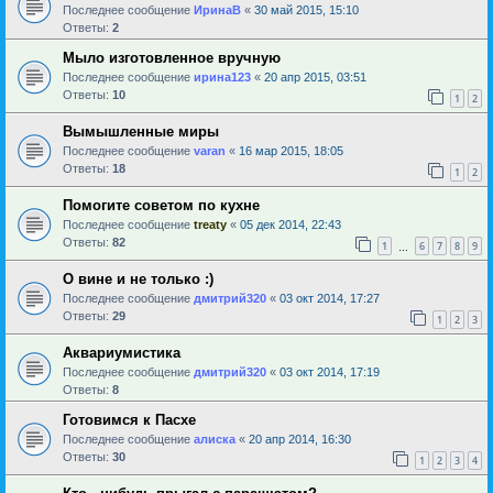
Последнее сообщение
ИринаВ
«
30 май 2015, 15:10
Ответы:
2
Мыло изготовленное вручную
Последнее сообщение
ирина123
«
20 апр 2015, 03:51
Ответы:
10
1
2
Вымышленные миры
Последнее сообщение
varan
«
16 мар 2015, 18:05
Ответы:
18
1
2
Помогите советом по кухне
Последнее сообщение
treaty
«
05 дек 2014, 22:43
Ответы:
82
1
6
7
8
9
…
О вине и не только :)
Последнее сообщение
дмитрий320
«
03 окт 2014, 17:27
Ответы:
29
1
2
3
Аквариумистика
Последнее сообщение
дмитрий320
«
03 окт 2014, 17:19
Ответы:
8
Готовимся к Пасхе
Последнее сообщение
алиска
«
20 апр 2014, 16:30
Ответы:
30
1
2
3
4