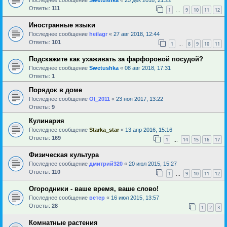
Ответы:
111
1
9
10
11
12
…
Иностранные языки
Последнее сообщение
heilagr
«
27 авг 2018, 12:44
Ответы:
101
1
8
9
10
11
…
Подскажите как ухаживать за фарфоровой посудой?
Последнее сообщение
Swetushka
«
08 авг 2018, 17:31
Ответы:
1
Порядок в доме
Последнее сообщение
Ol_2011
«
23 ноя 2017, 13:22
Ответы:
9
Кулинария
Последнее сообщение
Starka_star
«
13 апр 2016, 15:16
Ответы:
169
1
14
15
16
17
…
Физическая культура
Последнее сообщение
дмитрий320
«
20 июл 2015, 15:27
Ответы:
110
1
9
10
11
12
…
Огородники - ваше время, ваше слово!
Последнее сообщение
ветер
«
16 июл 2015, 13:57
Ответы:
28
1
2
3
Комнатные растения