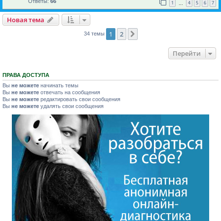
Ответы:
66
1
4
5
6
7
…
Новая тема
1
2
След.
34 темы
Перейти
ПРАВА ДОСТУПА
Вы
не можете
начинать темы
Вы
не можете
отвечать на сообщения
Вы
не можете
редактировать свои сообщения
Вы
не можете
удалять свои сообщения