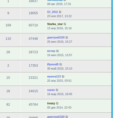
1
16637
08 авг 2018, 17:31
Ol_2011
9
19055
23 ноя 2017, 13:22
Starka_star
169
60710
13 апр 2016, 15:16
дмитрий320
110
47448
20 июл 2015, 15:27
ветер
28
28723
16 июл 2015, 13:57
ИринаВ
2
17353
30 май 2015, 15:10
ирина123
10
23321
20 апр 2015, 03:51
varan
18
24015
16 мар 2015, 18:05
treaty
82
45764
05 дек 2014, 22:43
дмитрий320