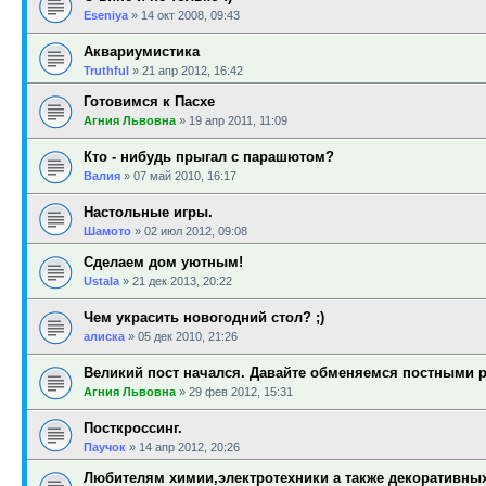
Eseniya
»
14 окт 2008, 09:43
Аквариумистика
Truthful
»
21 апр 2012, 16:42
Готовимся к Пасхе
Агния Львовна
»
19 апр 2011, 11:09
Кто - нибудь прыгал с парашютом?
Валия
»
07 май 2010, 16:17
Настольные игры.
Шамото
»
02 июл 2012, 09:08
Сделаем дом уютным!
Ustala
»
21 дек 2013, 20:22
Чем украсить новогодний стол? ;)
алиска
»
05 дек 2010, 21:26
Великий пост начался. Давайте обменяемся постными 
Агния Львовна
»
29 фев 2012, 15:31
Посткроссинг.
Паучок
»
14 апр 2012, 20:26
Любителям химии,электротехники а также декоративны