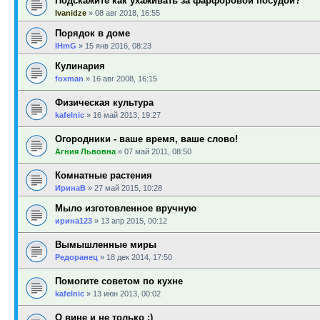
Подскажите как ухаживать за фарфоровой посудой?
Ivanidze
»
08 авг 2018, 16:55
Порядок в доме
IHmG
»
15 янв 2016, 08:23
Кулинария
foxman
»
16 авг 2008, 16:15
Физическая культура
kafelnic
»
16 май 2013, 19:27
Огородники - ваше время, ваше слово!
Агния Львовна
»
07 май 2011, 08:50
Комнатные растения
ИринаВ
»
27 май 2015, 10:28
Мыло изготовленное вручную
ирина123
»
13 апр 2015, 00:12
Вымышленные миры
Редоранец
»
18 дек 2014, 17:50
Помогите советом по кухне
kafelnic
»
13 июн 2013, 00:02
О вине и не только :)