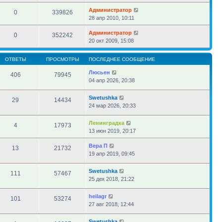
Администратор
0
339826
28 апр 2010, 10:11
Администратор
0
352242
20 окт 2009, 15:08
ОТВЕТЫ
ПРОСМОТРЫ
ПОСЛЕДНЕЕ СООБЩЕНИЕ
Люсьен
406
79945
04 апр 2026, 20:38
Swetushka
29
14434
24 мар 2026, 20:33
Ленинградка
4
17973
13 июн 2019, 20:17
Вера П
13
21732
19 апр 2019, 09:45
Swetushka
111
57467
25 дек 2018, 21:22
heilagr
101
53274
27 авг 2018, 12:44
Swetushka