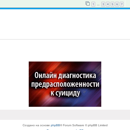
1
3
4
5
6
7
…
Создано на основе
phpBB
® Forum Software © phpBB Limited