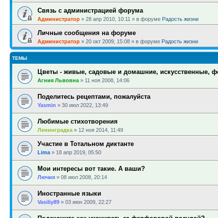
Связь с администрацией форума
Администратор
»
28 апр 2010, 10:11
» в форуме
Радость жизни
Личные сообщения на форуме
Администратор
»
20 окт 2009, 15:08
» в форуме
Радость жизни
ТЕМЫ
Цветы - живые, садовые и домашние, искусственные, 
Агния Львовна
»
11 ноя 2008, 14:06
Поделитесь рецептами, пожалуйста
Yasmin
»
30 июл 2022, 13:49
Любимые стихотворения
Ленинградка
»
12 ноя 2014, 11:49
Участие в Тотальном диктанте
Lima
»
18 апр 2019, 05:50
Мои интересы вот такие. А ваши?
Лючия
»
08 июл 2008, 20:14
Иностранные языки
Vasiliy89
»
03 июн 2009, 22:27