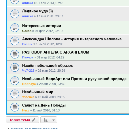
алиска
»
01 сен 2013, 07:46
Ледяное чудо )))
алиска
»
17 янв 2011, 23:07
Интересные истории
Golos
»
07 фев 2012, 23:10
Александра Шилова - история интересного человека
Винни
»
15 май 2012, 18:03
РАЗГОВОР АНГЕЛА С АРХАНГЕЛОМ
Паучок
»
31 мар 2012, 04:19
Нашёл небольшой образок
Чс7-222
»
02 мар 2012, 20:29
Необычный БодиАрт или Протяни руку живой природе
Rodnaya
»
29 авг 2009, 23:39
Необычный мир
Узбечка
»
13 май 2009, 23:35
Салют на День Победы
Herz
»
11 май 2010, 01:13
Новая тема