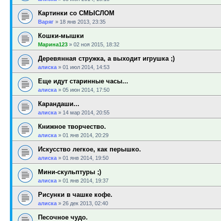
Картинки со СМЫСЛОМ
Варяг
»
18 янв 2013, 23:35
Кошки-мышки
Марина123
»
02 ноя 2015, 18:32
Деревянная стружка, а выходит игрушка ;)
алиска
»
01 июл 2014, 14:53
Еще идут старинные часы...
алиска
»
05 июн 2014, 17:50
Карандаши...
алиска
»
14 мар 2014, 20:55
Книжное творчество.
алиска
»
01 янв 2014, 20:29
Искусство легкое, как перышко.
алиска
»
01 янв 2014, 19:50
Мини-скульптуры ;)
алиска
»
01 янв 2014, 19:37
Рисунки в чашке кофе.
алиска
»
26 дек 2013, 02:40
Песочное чудо.