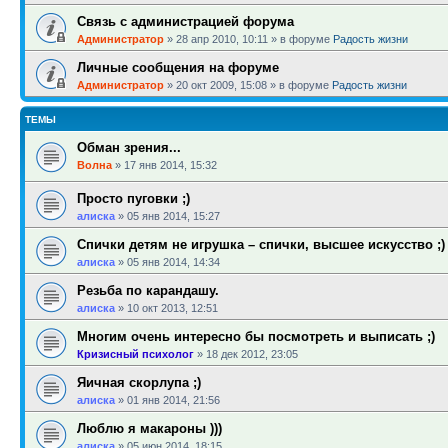
Связь с администрацией форума
Администратор
»
28 апр 2010, 10:11
» в форуме
Радость жизни
Личные сообщения на форуме
Администратор
»
20 окт 2009, 15:08
» в форуме
Радость жизни
ТЕМЫ
Обман зрения...
Волна
»
17 янв 2014, 15:32
Просто пуговки ;)
алиска
»
05 янв 2014, 15:27
Спички детям не игрушка – спички, высшее искусство ;)
алиска
»
05 янв 2014, 14:34
Резьба по карандашу.
алиска
»
10 окт 2013, 12:51
Многим очень интересно бы посмотреть и выписать ;)
Кризисный психолог
»
18 дек 2012, 23:05
Яичная скорлупа ;)
алиска
»
01 янв 2014, 21:56
Люблю я макароны )))
алиска
»
05 июн 2014, 18:15