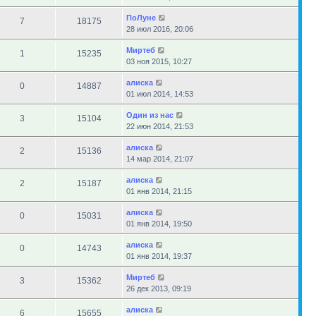
ПоЛуне
7
18175
28 июл 2016, 20:06
Миртеб
1
15235
03 ноя 2015, 10:27
алиска
0
14887
01 июл 2014, 14:53
Один из нас
3
15104
22 июн 2014, 21:53
алиска
2
15136
14 мар 2014, 21:07
алиска
2
15187
01 янв 2014, 21:15
алиска
0
15031
01 янв 2014, 19:50
алиска
0
14743
01 янв 2014, 19:37
Миртеб
3
15362
26 дек 2013, 09:19
алиска
6
15655