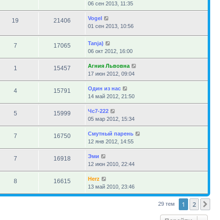
06 сен 2013, 11:35
Vogel
19
21406
01 сен 2013, 10:56
Tanja)
7
17065
06 окт 2012, 16:00
Агния Львовна
1
15457
17 июн 2012, 09:04
Один из нас
4
15791
14 май 2012, 21:50
Чс7-222
5
15999
05 мар 2012, 15:34
Смутный парень
7
16750
12 янв 2012, 14:55
Эми
7
16918
12 июн 2010, 22:44
Herz
8
16615
13 май 2010, 23:46
1
2
Сл
29 тем