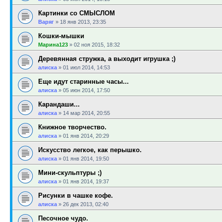
Картинки со СМЫСЛОМ
Варяг
»
18 янв 2013, 23:35
Кошки-мышки
Марина123
»
02 ноя 2015, 18:32
Деревянная стружка, а выходит игрушка ;)
алиска
»
01 июл 2014, 14:53
Еще идут старинные часы...
алиска
»
05 июн 2014, 17:50
Карандаши...
алиска
»
14 мар 2014, 20:55
Книжное творчество.
алиска
»
01 янв 2014, 20:29
Искусство легкое, как перышко.
алиска
»
01 янв 2014, 19:50
Мини-скульптуры ;)
алиска
»
01 янв 2014, 19:37
Рисунки в чашке кофе.
алиска
»
26 дек 2013, 02:40
Песочное чудо.