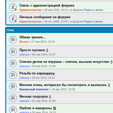
Связь с администрацией форума
Администратор
»
28 апр 2010, 10:11
» в форуме
Радость жизни
Личные сообщения на форуме
Администратор
»
20 окт 2009, 15:08
» в форуме
Радость жизни
ТЕМЫ
Обман зрения...
Волна
»
17 янв 2014, 15:32
Просто пуговки ;)
алиска
»
05 янв 2014, 15:27
Спички детям не игрушка – спички, высшее искусство ;)
алиска
»
05 янв 2014, 14:34
Резьба по карандашу.
алиска
»
10 окт 2013, 12:51
Многим очень интересно бы посмотреть и выписать ;)
Кризисный психолог
»
18 дек 2012, 23:05
Яичная скорлупа ;)
алиска
»
01 янв 2014, 21:56
Люблю я макароны )))
алиска
»
05 июн 2014, 18:15