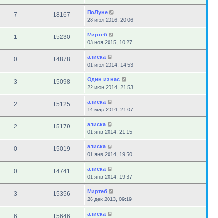
ПоЛуне
7
18167
28 июл 2016, 20:06
Миртеб
1
15230
03 ноя 2015, 10:27
алиска
0
14878
01 июл 2014, 14:53
Один из нас
3
15098
22 июн 2014, 21:53
алиска
2
15125
14 мар 2014, 21:07
алиска
2
15179
01 янв 2014, 21:15
алиска
0
15019
01 янв 2014, 19:50
алиска
0
14741
01 янв 2014, 19:37
Миртеб
3
15356
26 дек 2013, 09:19
алиска
6
15646