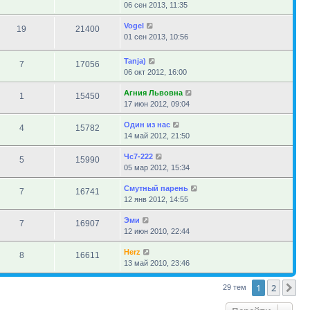
06 сен 2013, 11:35
Vogel
19
21400
01 сен 2013, 10:56
Tanja)
7
17056
06 окт 2012, 16:00
Агния Львовна
1
15450
17 июн 2012, 09:04
Один из нас
4
15782
14 май 2012, 21:50
Чс7-222
5
15990
05 мар 2012, 15:34
Смутный парень
7
16741
12 янв 2012, 14:55
Эми
7
16907
12 июн 2010, 22:44
Herz
8
16611
13 май 2010, 23:46
1
2
Сл
29 тем