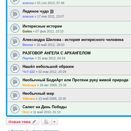
алиска
»
01 сен 2013, 07:46
Ледяное чудо )))
алиска
»
17 янв 2011, 23:07
Интересные истории
Golos
»
07 фев 2012, 23:10
Александра Шилова - история интересного человека
Винни
»
15 май 2012, 18:03
РАЗГОВОР АНГЕЛА С АРХАНГЕЛОМ
Паучок
»
31 мар 2012, 04:19
Нашёл небольшой образок
Чс7-222
»
02 мар 2012, 20:29
Необычный БодиАрт или Протяни руку живой природе
Rodnaya
»
29 авг 2009, 23:39
Необычный мир
Узбечка
»
13 май 2009, 23:35
Салют на День Победы
Herz
»
11 май 2010, 01:13
Новая тема