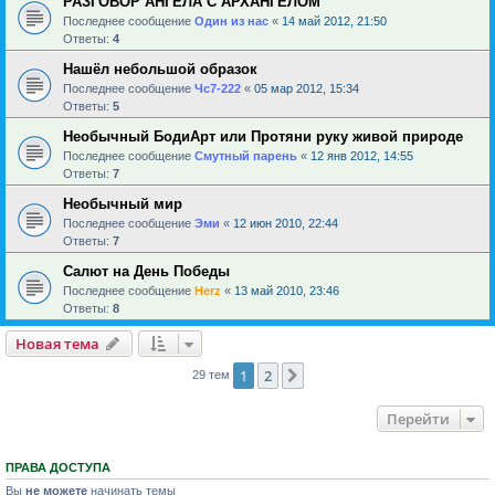
РАЗГОВОР АНГЕЛА С АРХАНГЕЛОМ
Последнее сообщение
Один из нас
«
14 май 2012, 21:50
Ответы:
4
Нашёл небольшой образок
Последнее сообщение
Чс7-222
«
05 мар 2012, 15:34
Ответы:
5
Необычный БодиАрт или Протяни руку живой природе
Последнее сообщение
Смутный парень
«
12 янв 2012, 14:55
Ответы:
7
Необычный мир
Последнее сообщение
Эми
«
12 июн 2010, 22:44
Ответы:
7
Салют на День Победы
Последнее сообщение
Herz
«
13 май 2010, 23:46
Ответы:
8
Новая тема
1
2
След.
29 тем
Перейти
ПРАВА ДОСТУПА
Вы
не можете
начинать темы