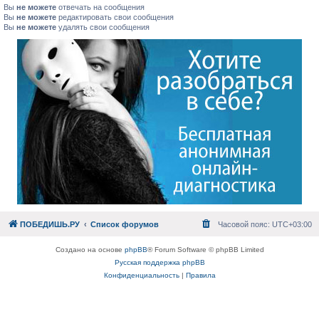
Вы
не можете
отвечать на сообщения
Вы
не можете
редактировать свои сообщения
Вы
не можете
удалять свои сообщения
ПОБЕДИШЬ.РУ
Список форумов
Часовой пояс:
UTC+03:00
Создано на основе
phpBB
® Forum Software © phpBB Limited
Русская поддержка phpBB
Конфиденциальность
|
Правила