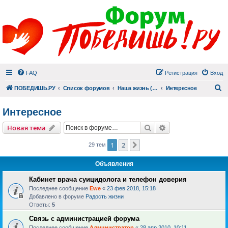
FAQ
Регистрация
Вход
П
ПОБЕДИШЬ.РУ
Список форумов
Наша жизнь (не всё же о суициде!)
Интересное
Интересное
Поиск
Расширенный пои
Новая тема
1
2
След.
29 тем
Объявления
Кабинет врача суицидолога и телефон доверия
Последнее сообщение
Ewe
«
23 фев 2018, 15:18
Добавлено в форуме
Радость жизни
Ответы:
5
Связь с администрацией форума
Последнее сообщение
Администратор
«
28 апр 2010, 10:11