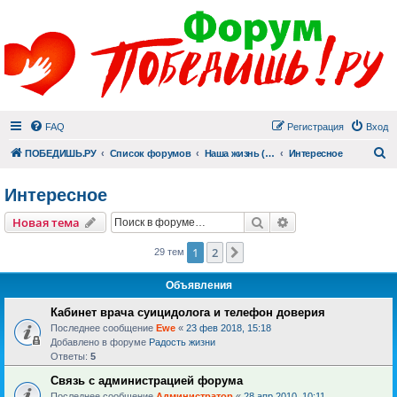
FAQ
Регистрация
Вход
П
ПОБЕДИШЬ.РУ
Список форумов
Наша жизнь (не всё же о суициде!)
Интересное
Интересное
Поиск
Расширенный пои
Новая тема
1
2
След.
29 тем
Объявления
Кабинет врача суицидолога и телефон доверия
Последнее сообщение
Ewe
«
23 фев 2018, 15:18
Добавлено в форуме
Радость жизни
Ответы:
5
Связь с администрацией форума
Последнее сообщение
Администратор
«
28 апр 2010, 10:11