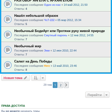
РАЗГОВОР АНГЕЛА С АРХАНГЕЛОМ
Последнее сообщение
Один из нас
«
14 май 2012, 21:50
Ответы:
4
Нашёл небольшой образок
Последнее сообщение
Чс7-222
«
05 мар 2012, 15:34
Ответы:
5
Необычный БодиАрт или Протяни руку живой природе
Последнее сообщение
Смутный парень
«
12 янв 2012, 14:55
Ответы:
7
Необычный мир
Последнее сообщение
Эми
«
12 июн 2010, 22:44
Ответы:
7
Салют на День Победы
Последнее сообщение
Herz
«
13 май 2010, 23:46
Ответы:
8
Новая тема
1
2
След.
29 тем
Перейти
ПРАВА ДОСТУПА
Вы
не можете
начинать темы