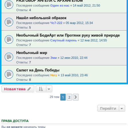
РАЗГОВОР АНГЕЛА С АРХАНГЕЛОМ
Последнее сообщение
Один из нас
«
14 май 2012, 21:50
Ответы:
4
Нашёл небольшой образок
Последнее сообщение
Чс7-222
«
05 мар 2012, 15:34
Ответы:
5
Необычный БодиАрт или Протяни руку живой природе
Последнее сообщение
Смутный парень
«
12 янв 2012, 14:55
Ответы:
7
Необычный мир
Последнее сообщение
Эми
«
12 июн 2010, 22:44
Ответы:
7
Салют на День Победы
Последнее сообщение
Herz
«
13 май 2010, 23:46
Ответы:
8
Новая тема
1
2
След.
29 тем
Перейти
ПРАВА ДОСТУПА
Вы
не можете
начинать темы