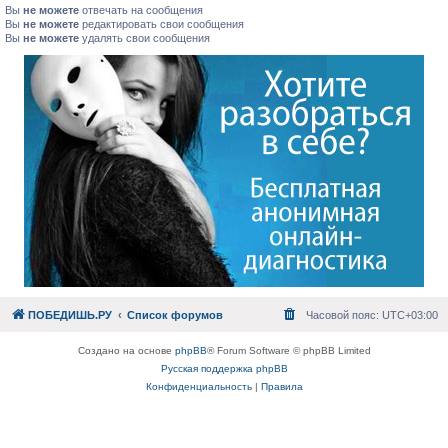
Вы
не можете
отвечать на сообщения
Вы
не можете
редактировать свои сообщения
Вы
не можете
удалять свои сообщения
ПОБЕДИШЬ.РУ
Список форумов
Часовой пояс:
UTC+03:00
Создано на основе
phpBB
® Forum Software © phpBB Limited
Русская поддержка phpBB
Конфиденциальность
|
Правила