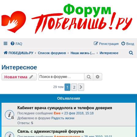
FAQ
Регистрация
Вход
П
ПОБЕДИШЬ.РУ
Список форумов
Наша жизнь (не всё же о суициде!)
Интересное
Интересное
Поиск
Расширенный пои
Новая тема
1
2
След.
29 тем
Объявления
Кабинет врача суицидолога и телефон доверия
Последнее сообщение
Ewe
«
23 фев 2018, 15:18
Добавлено в форуме
Радость жизни
Ответы:
5
Связь с администрацией форума
Последнее сообщение
Администратор
«
28 апр 2010, 10:11