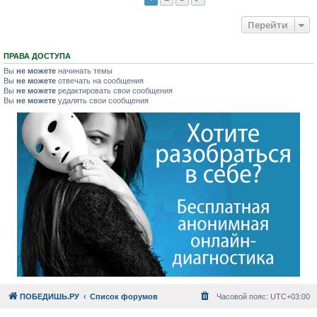
Перейти
ПРАВА ДОСТУПА
Вы
не можете
начинать темы
Вы
не можете
отвечать на сообщения
Вы
не можете
редактировать свои сообщения
Вы
не можете
удалять свои сообщения
ПОБЕДИШЬ.РУ
Список форумов
Часовой пояс:
UTC+03:00