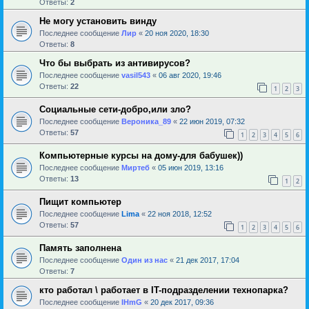
Ответы:
2
Не могу установить винду
Последнее сообщение
Лир
«
20 ноя 2020, 18:30
Ответы:
8
Что бы выбрать из антивирусов?
Последнее сообщение
vasil543
«
06 авг 2020, 19:46
Ответы:
22
1
2
3
Социальные сети-добро,или зло?
Последнее сообщение
Вероника_89
«
22 июн 2019, 07:32
Ответы:
57
1
2
3
4
5
6
Компьютерные курсы на дому-для бабушек))
Последнее сообщение
Миртеб
«
05 июн 2019, 13:16
Ответы:
13
1
2
Пищит компьютер
Последнее сообщение
Lima
«
22 ноя 2018, 12:52
Ответы:
57
1
2
3
4
5
6
Память заполнена
Последнее сообщение
Один из нас
«
21 дек 2017, 17:04
Ответы:
7
кто работал \ работает в IT-подразделении технопарка?
Последнее сообщение
IHmG
«
20 дек 2017, 09:36