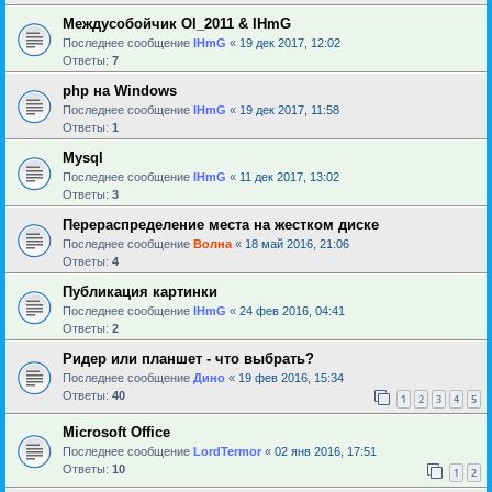
Междусобойчик Ol_2011 & IHmG
Последнее сообщение
IHmG
«
19 дек 2017, 12:02
Ответы:
7
php на Windows
Последнее сообщение
IHmG
«
19 дек 2017, 11:58
Ответы:
1
Mysql
Последнее сообщение
IHmG
«
11 дек 2017, 13:02
Ответы:
3
Перераспределение места на жестком диске
Последнее сообщение
Волна
«
18 май 2016, 21:06
Ответы:
4
Публикация картинки
Последнее сообщение
IHmG
«
24 фев 2016, 04:41
Ответы:
2
Ридер или планшет - что выбрать?
Последнее сообщение
Дино
«
19 фев 2016, 15:34
Ответы:
40
1
2
3
4
5
Microsoft Office
Последнее сообщение
LordTermor
«
02 янв 2016, 17:51
Ответы:
10
1
2