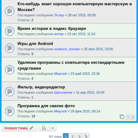
Кто-нибудь знает хорошую компьютерную мастерскую в
Москве?
Последнее сообщение
Эстер
«
28 окт 2015, 00:50
Ответы:
2
Время истории в яндекс браузере
Последнее сообщение
ветер
«
23 окт 2015, 11:54
Игры для Android
Последнее сообщение
asakura_ryouko
«
25 июл 2015, 23:00
Ответы:
9
Удаление программы с компьютера нестандартными
средствами
Последнее сообщение
Миртеб
«
23 май 2015, 23:36
Ответы:
4
Фильтр, видеоредактор
Последнее сообщение
Шиповник
«
11 апр 2015, 16:04
Ответы:
1
Программа для сжатия фото
Последнее сообщение
Миртеб
«
28 фев 2015, 00:14
Ответы:
18
1
2
Новая тема
1
2
3
След.
64 темы