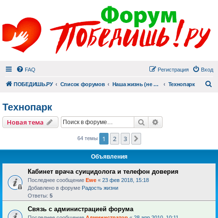
FAQ
Регистрация
Вход
П
ПОБЕДИШЬ.РУ
Список форумов
Наша жизнь (не всё же о суициде!)
Технопарк
Технопарк
Поиск
Расширенный пои
Новая тема
1
2
3
След.
64 темы
Объявления
Кабинет врача суицидолога и телефон доверия
Последнее сообщение
Ewe
«
23 фев 2018, 15:18
Добавлено в форуме
Радость жизни
Ответы:
5
Связь с администрацией форума
Последнее сообщение
Администратор
«
28 апр 2010, 10:11