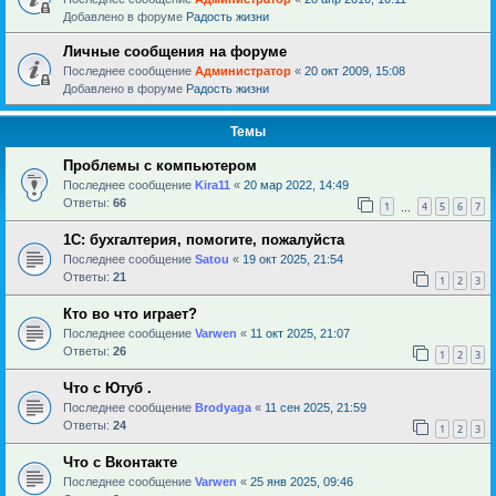
Добавлено в форуме
Радость жизни
Личные сообщения на форуме
Последнее сообщение
Администратор
«
20 окт 2009, 15:08
Добавлено в форуме
Радость жизни
Темы
Проблемы с компьютером
Последнее сообщение
Kira11
«
20 мар 2022, 14:49
Ответы:
66
1
4
5
6
7
…
1С: бухгалтерия, помогите, пожалуйста
Последнее сообщение
Satou
«
19 окт 2025, 21:54
Ответы:
21
1
2
3
Кто во что играет?
Последнее сообщение
Varwen
«
11 окт 2025, 21:07
Ответы:
26
1
2
3
Что с Ютуб .
Последнее сообщение
Brodyaga
«
11 сен 2025, 21:59
Ответы:
24
1
2
3
Что с Вконтакте
Последнее сообщение
Varwen
«
25 янв 2025, 09:46