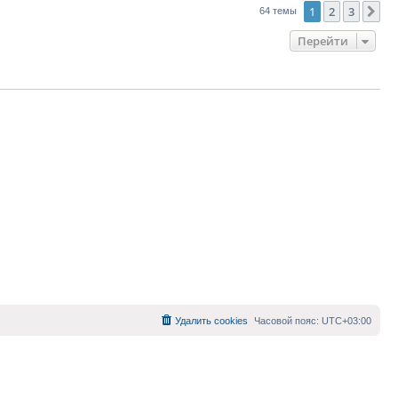
1
2
3
Сл
64 темы
Перейти
Удалить cookies
Часовой пояс:
UTC+03:00