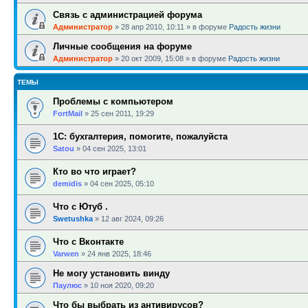
Связь с администрацией форума
Администратор
»
28 апр 2010, 10:11
» в форуме
Радость жизни
Личные сообщения на форуме
Администратор
»
20 окт 2009, 15:08
» в форуме
Радость жизни
ТЕМЫ
Проблемы с компьютером
FortMail
»
25 сен 2011, 19:29
1С: бухгалтерия, помогите, пожалуйста
Satou
»
04 сен 2025, 13:01
Кто во что играет?
demidis
»
04 сен 2025, 05:10
Что с Ютуб .
Swetushka
»
12 авг 2024, 09:26
Что с Вконтакте
Varwen
»
24 янв 2025, 18:46
Не могу установить винду
Паулюс
»
10 ноя 2020, 09:20
Что бы выбрать из антивирусов?