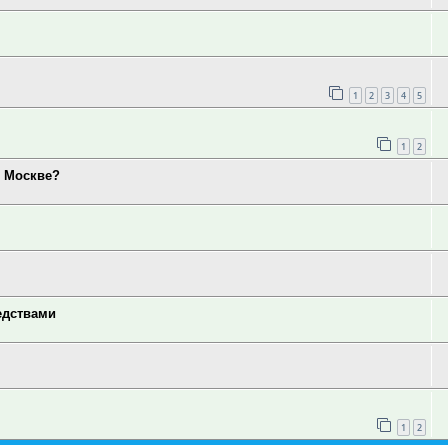
1
2
3
4
5
1
2
в Москве?
едствами
1
2