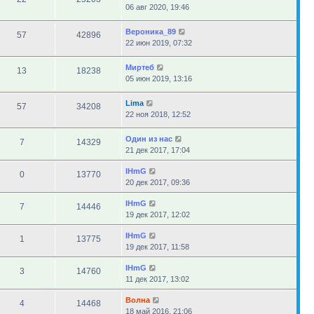
06 авг 2020, 19:46
Вероника_89
57
42896
22 июн 2019, 07:32
Миртеб
13
18238
05 июн 2019, 13:16
Lima
57
34208
22 ноя 2018, 12:52
Один из нас
7
14329
21 дек 2017, 17:04
IHmG
0
13770
20 дек 2017, 09:36
IHmG
7
14446
19 дек 2017, 12:02
IHmG
1
13775
19 дек 2017, 11:58
IHmG
3
14760
11 дек 2017, 13:02
Волна
4
14468
18 май 2016, 21:06