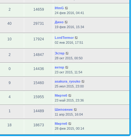
IHmG
2
14659
24 фев 2016, 04:41
Дино
40
29731
19 фев 2016, 15:34
LordTermor
10
17924
02 янв 2016, 17:51
Эстер
2
14847
28 окт 2015, 00:50
ветер
0
14436
23 окт 2015, 11:54
asakura_ryouko
9
15460
25 июл 2015, 23:00
Миртеб
4
15955
23 май 2015, 23:36
Шиповник
1
14489
11 апр 2015, 16:04
Миртеб
18
18673
28 фев 2015, 00:14