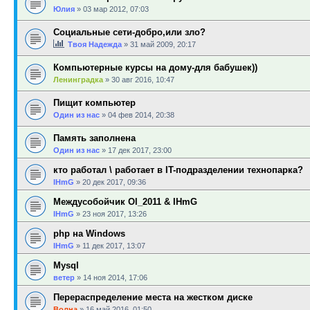
Юлия
»
03 мар 2012, 07:03
Социальные сети-добро,или зло?
Твоя Надежда
»
31 май 2009, 20:17
Компьютерные курсы на дому-для бабушек))
Ленинградка
»
30 авг 2016, 10:47
Пищит компьютер
Один из нас
»
04 фев 2014, 20:38
Память заполнена
Один из нас
»
17 дек 2017, 23:00
кто работал \ работает в IT-подразделении технопарка?
IHmG
»
20 дек 2017, 09:36
Междусобойчик Ol_2011 & IHmG
IHmG
»
23 ноя 2017, 13:26
php на Windows
IHmG
»
11 дек 2017, 13:07
Mysql
ветер
»
14 ноя 2014, 17:06
Перераспределение места на жестком диске
Волна
»
16 май 2016, 01:50