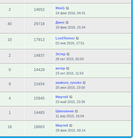
IHmG
2
14652
24 фев 2016, 04:41
Дино
40
29718
19 фев 2016, 15:34
LordTermor
10
17913
02 янв 2016, 17:51
Эстер
2
14837
28 окт 2015, 00:50
ветер
0
14429
23 окт 2015, 11:54
asakura_ryouko
9
15454
25 июл 2015, 23:00
Миртеб
4
15945
23 май 2015, 23:36
Шиповник
1
14483
11 апр 2015, 16:04
Миртеб
18
18663
28 фев 2015, 00:14