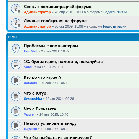
Связь с администрацией форума
Администратор
»
28 апр 2010, 10:11
» в форуме
Радость жизни
Личные сообщения на форуме
Администратор
»
20 окт 2009, 15:08
» в форуме
Радость жизни
ТЕМЫ
Проблемы с компьютером
FortMail
»
25 сен 2011, 19:29
1С: бухгалтерия, помогите, пожалуйста
Satou
»
04 сен 2025, 13:01
Кто во что играет?
demidis
»
04 сен 2025, 05:10
Что с Ютуб .
Swetushka
»
12 авг 2024, 09:26
Что с Вконтакте
Varwen
»
24 янв 2025, 18:46
Не могу установить винду
Паулюс
»
10 ноя 2020, 09:20
Что бы выбрать из антивирусов?