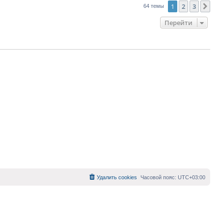
1
2
3
Сл
64 темы
Перейти
Удалить cookies
Часовой пояс:
UTC+03:00