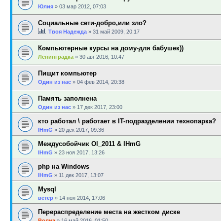
Юлия
»
03 мар 2012, 07:03
Социальные сети-добро,или зло?
Твоя Надежда
»
31 май 2009, 20:17
Компьютерные курсы на дому-для бабушек))
Ленинградка
»
30 авг 2016, 10:47
Пищит компьютер
Один из нас
»
04 фев 2014, 20:38
Память заполнена
Один из нас
»
17 дек 2017, 23:00
кто работал \ работает в IT-подразделении технопарка?
IHmG
»
20 дек 2017, 09:36
Междусобойчик Ol_2011 & IHmG
IHmG
»
23 ноя 2017, 13:26
php на Windows
IHmG
»
11 дек 2017, 13:07
Mysql
ветер
»
14 ноя 2014, 17:06
Перераспределение места на жестком диске
Волна
»
16 май 2016, 01:50