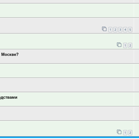
1
2
3
4
5
1
2
в Москве?
едствами
1
2