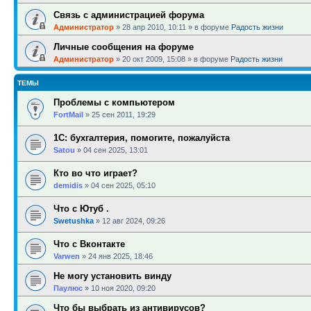
Связь с администрацией форума
Администратор
»
28 апр 2010, 10:11
» в форуме
Радость жизни
Личные сообщения на форуме
Администратор
»
20 окт 2009, 15:08
» в форуме
Радость жизни
ТЕМЫ
Проблемы с компьютером
FortMail
»
25 сен 2011, 19:29
1С: бухгалтерия, помогите, пожалуйста
Satou
»
04 сен 2025, 13:01
Кто во что играет?
demidis
»
04 сен 2025, 05:10
Что с Ютуб .
Swetushka
»
12 авг 2024, 09:26
Что с Вконтакте
Varwen
»
24 янв 2025, 18:46
Не могу установить винду
Паулюс
»
10 ноя 2020, 09:20
Что бы выбрать из антивирусов?