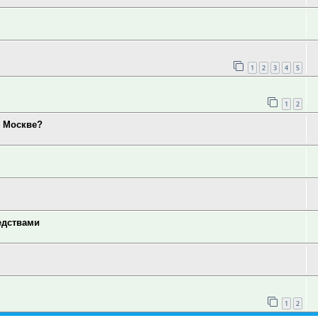
1
2
3
4
5
1
2
в Москве?
едствами
1
2