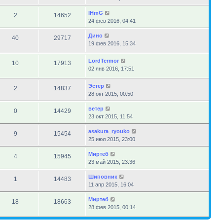
IHmG
2
14652
24 фев 2016, 04:41
Дино
40
29717
19 фев 2016, 15:34
LordTermor
10
17913
02 янв 2016, 17:51
Эстер
2
14837
28 окт 2015, 00:50
ветер
0
14429
23 окт 2015, 11:54
asakura_ryouko
9
15454
25 июл 2015, 23:00
Миртеб
4
15945
23 май 2015, 23:36
Шиповник
1
14483
11 апр 2015, 16:04
Миртеб
18
18663
28 фев 2015, 00:14