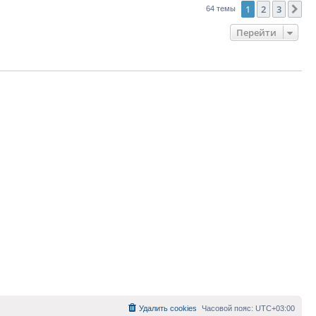
1
2
3
Сл
64 темы
Перейти
Удалить cookies
Часовой пояс:
UTC+03:00