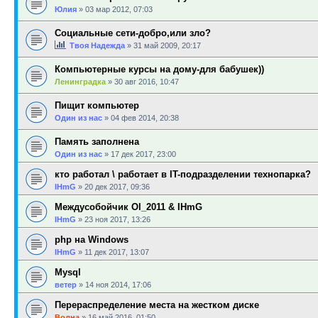
Юлия
»
03 мар 2012, 07:03
Социальные сети-добро,или зло?
Твоя Надежда
»
31 май 2009, 20:17
Компьютерные курсы на дому-для бабушек))
Ленинградка
»
30 авг 2016, 10:47
Пищит компьютер
Один из нас
»
04 фев 2014, 20:38
Память заполнена
Один из нас
»
17 дек 2017, 23:00
кто работал \ работает в IT-подразделении технопарка?
IHmG
»
20 дек 2017, 09:36
Междусобойчик Ol_2011 & IHmG
IHmG
»
23 ноя 2017, 13:26
php на Windows
IHmG
»
11 дек 2017, 13:07
Mysql
ветер
»
14 ноя 2014, 17:06
Перераспределение места на жестком диске
Волна
»
16 май 2016, 01:50