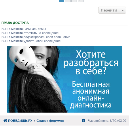
Перейти
ПРАВА ДОСТУПА
Вы
не можете
начинать темы
Вы
не можете
отвечать на сообщения
Вы
не можете
редактировать свои сообщения
Вы
не можете
удалять свои сообщения
ПОБЕДИШЬ.РУ
Список форумов
Часовой пояс:
UTC+03:00