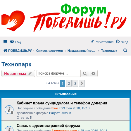
FAQ
Регистрация
Вход
П
ПОБЕДИШЬ.РУ
Список форумов
Наша жизнь (не всё же о суициде!)
Технопарк
Технопарк
Поиск
Расширенный пои
Новая тема
1
2
3
След.
64 темы
Объявления
Кабинет врача суицидолога и телефон доверия
Последнее сообщение
Ewe
«
23 фев 2018, 15:18
Добавлено в форуме
Радость жизни
Ответы:
5
Связь с администрацией форума
Последнее сообщение
Администратор
«
28 апр 2010, 10:11