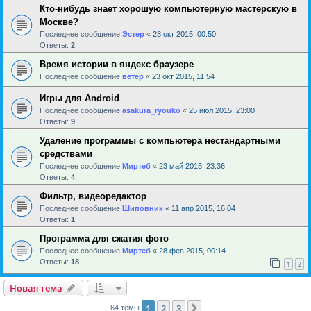
Кто-нибудь знает хорошую компьютерную мастерскую в
Москве?
Последнее сообщение
Эстер
«
28 окт 2015, 00:50
Ответы:
2
Время истории в яндекс браузере
Последнее сообщение
ветер
«
23 окт 2015, 11:54
Игры для Android
Последнее сообщение
asakura_ryouko
«
25 июл 2015, 23:00
Ответы:
9
Удаление программы с компьютера нестандартными
средствами
Последнее сообщение
Миртеб
«
23 май 2015, 23:36
Ответы:
4
Фильтр, видеоредактор
Последнее сообщение
Шиповник
«
11 апр 2015, 16:04
Ответы:
1
Программа для сжатия фото
Последнее сообщение
Миртеб
«
28 фев 2015, 00:14
Ответы:
18
1
2
Новая тема
1
2
3
След.
64 темы