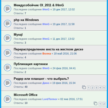
Междусобойчик Ol_2011 & IHmG
Последнее сообщение
IHmG
«
19 дек 2017, 12:02
Ответы:
7
php на Windows
Последнее сообщение
IHmG
«
19 дек 2017, 11:58
Ответы:
1
Mysql
Последнее сообщение
IHmG
«
11 дек 2017, 13:02
Ответы:
3
Перераспределение места на жестком диске
Последнее сообщение
Волна
«
18 май 2016, 21:06
Ответы:
4
Публикация картинки
Последнее сообщение
IHmG
«
24 фев 2016, 04:41
Ответы:
2
Ридер или планшет - что выбрать?
Последнее сообщение
Дино
«
19 фев 2016, 15:34
Ответы:
40
1
2
3
4
5
Microsoft Office
Последнее сообщение
LordTermor
«
02 янв 2016, 17:51
Ответы:
10
1
2