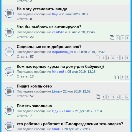
Ответы:
2
Не могу установить винду
Последнее сообщение
Лир
«
20 ноя 2020, 18:30
Ответы:
8
Что бы выбрать из антивирусов?
Последнее сообщение
vasil543
«
06 авг 2020, 19:46
Ответы:
22
1
2
3
Социальные сети-добро,или зло?
Последнее сообщение
Вероника_89
«
22 июн 2019, 07:32
Ответы:
57
1
2
3
4
5
6
Компьютерные курсы на дому-для бабушек))
Последнее сообщение
Миртеб
«
05 июн 2019, 13:16
Ответы:
13
1
2
Пищит компьютер
Последнее сообщение
Lima
«
22 ноя 2018, 12:52
Ответы:
57
1
2
3
4
5
6
Память заполнена
Последнее сообщение
Один из нас
«
21 дек 2017, 17:04
Ответы:
7
кто работал \ работает в IT-подразделении технопарка?
Последнее сообщение
IHmG
«
20 дек 2017, 09:36