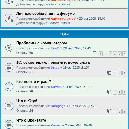
Добавлено в форуме
Радость жизни
Личные сообщения на форуме
Последнее сообщение
Администратор
«
20 окт 2009, 15:08
Добавлено в форуме
Радость жизни
Темы
Проблемы с компьютером
Последнее сообщение
Kira11
«
20 мар 2022, 14:49
Ответы:
66
1
4
5
6
7
…
1С: бухгалтерия, помогите, пожалуйста
Последнее сообщение
Satou
«
19 окт 2025, 21:54
Ответы:
21
1
2
3
Кто во что играет?
Последнее сообщение
Varwen
«
11 окт 2025, 21:07
Ответы:
26
1
2
3
Что с Ютуб .
Последнее сообщение
Brodyaga
«
11 сен 2025, 21:59
Ответы:
24
1
2
3
Что с Вконтакте
Последнее сообщение
Varwen
«
25 янв 2025, 09:46