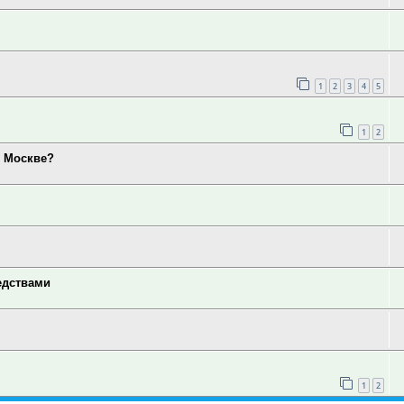
1
2
3
4
5
1
2
в Москве?
едствами
1
2