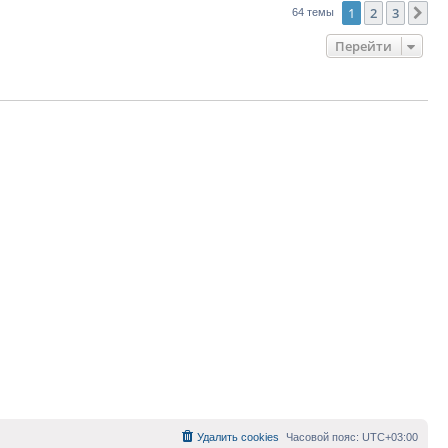
1
2
3
Сл
64 темы
Перейти
Удалить cookies
Часовой пояс:
UTC+03:00