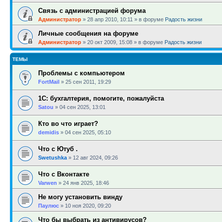
Связь с администрацией форума
Администратор
»
28 апр 2010, 10:11
» в форуме
Радость жизни
Личные сообщения на форуме
Администратор
»
20 окт 2009, 15:08
» в форуме
Радость жизни
ТЕМЫ
Проблемы с компьютером
FortMail
»
25 сен 2011, 19:29
1С: бухгалтерия, помогите, пожалуйста
Satou
»
04 сен 2025, 13:01
Кто во что играет?
demidis
»
04 сен 2025, 05:10
Что с Ютуб .
Swetushka
»
12 авг 2024, 09:26
Что с Вконтакте
Varwen
»
24 янв 2025, 18:46
Не могу установить винду
Паулюс
»
10 ноя 2020, 09:20
Что бы выбрать из антивирусов?