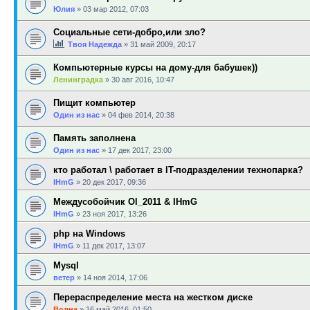
Юлия
»
03 мар 2012, 07:03
Социальные сети-добро,или зло?
Твоя Надежда
»
31 май 2009, 20:17
Компьютерные курсы на дому-для бабушек))
Ленинградка
»
30 авг 2016, 10:47
Пищит компьютер
Один из нас
»
04 фев 2014, 20:38
Память заполнена
Один из нас
»
17 дек 2017, 23:00
кто работал \ работает в IT-подразделении технопарка?
IHmG
»
20 дек 2017, 09:36
Междусобойчик Ol_2011 & IHmG
IHmG
»
23 ноя 2017, 13:26
php на Windows
IHmG
»
11 дек 2017, 13:07
Mysql
ветер
»
14 ноя 2014, 17:06
Перераспределение места на жестком диске
Волна
»
16 май 2016, 01:50