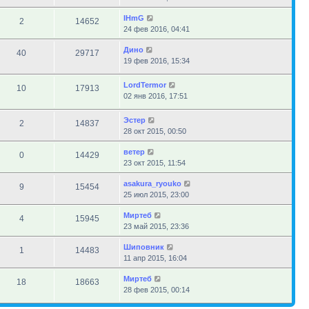
IHmG
2
14652
24 фев 2016, 04:41
Дино
40
29717
19 фев 2016, 15:34
LordTermor
10
17913
02 янв 2016, 17:51
Эстер
2
14837
28 окт 2015, 00:50
ветер
0
14429
23 окт 2015, 11:54
asakura_ryouko
9
15454
25 июл 2015, 23:00
Миртеб
4
15945
23 май 2015, 23:36
Шиповник
1
14483
11 апр 2015, 16:04
Миртеб
18
18663
28 фев 2015, 00:14