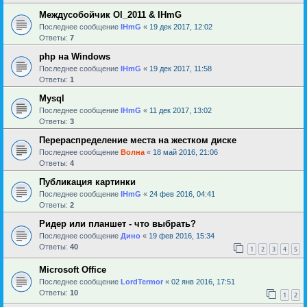
Междусобойчик Ol_2011 & IHmG
Последнее сообщение
IHmG
«
19 дек 2017, 12:02
Ответы:
7
php на Windows
Последнее сообщение
IHmG
«
19 дек 2017, 11:58
Ответы:
1
Mysql
Последнее сообщение
IHmG
«
11 дек 2017, 13:02
Ответы:
3
Перераспределение места на жестком диске
Последнее сообщение
Волна
«
18 май 2016, 21:06
Ответы:
4
Публикация картинки
Последнее сообщение
IHmG
«
24 фев 2016, 04:41
Ответы:
2
Ридер или планшет - что выбрать?
Последнее сообщение
Дино
«
19 фев 2016, 15:34
Ответы:
40
1
2
3
4
5
Microsoft Office
Последнее сообщение
LordTermor
«
02 янв 2016, 17:51
Ответы:
10
1
2