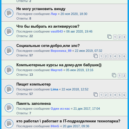
Ответы:
2
Не могу установить винду
Последнее сообщение
Лир
«
20 ноя 2020, 18:30
Ответы:
8
Что бы выбрать из антивирусов?
Последнее сообщение
vasil543
«
06 авг 2020, 19:46
Ответы:
22
1
2
3
Социальные сети-добро,или зло?
Последнее сообщение
Вероника_89
«
22 июн 2019, 07:32
Ответы:
57
1
2
3
4
5
6
Компьютерные курсы на дому-для бабушек))
Последнее сообщение
Миртеб
«
05 июн 2019, 13:16
Ответы:
13
1
2
Пищит компьютер
Последнее сообщение
Lima
«
22 ноя 2018, 12:52
Ответы:
57
1
2
3
4
5
6
Память заполнена
Последнее сообщение
Один из нас
«
21 дек 2017, 17:04
Ответы:
7
кто работал \ работает в IT-подразделении технопарка?
Последнее сообщение
IHmG
«
20 дек 2017, 09:36