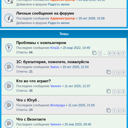
Добавлено в форуме
Радость жизни
Личные сообщения на форуме
Последнее сообщение
Администратор
«
20 окт 2009, 15:08
Добавлено в форуме
Радость жизни
Темы
Проблемы с компьютером
Последнее сообщение
Kira11
«
20 мар 2022, 14:49
Ответы:
66
1
4
5
6
7
…
1С: бухгалтерия, помогите, пожалуйста
Последнее сообщение
Satou
«
19 окт 2025, 21:54
Ответы:
21
1
2
3
Кто во что играет?
Последнее сообщение
Varwen
«
11 окт 2025, 21:07
Ответы:
26
1
2
3
Что с Ютуб .
Последнее сообщение
Brodyaga
«
11 сен 2025, 21:59
Ответы:
24
1
2
3
Что с Вконтакте
Последнее сообщение
Varwen
«
25 янв 2025, 09:46