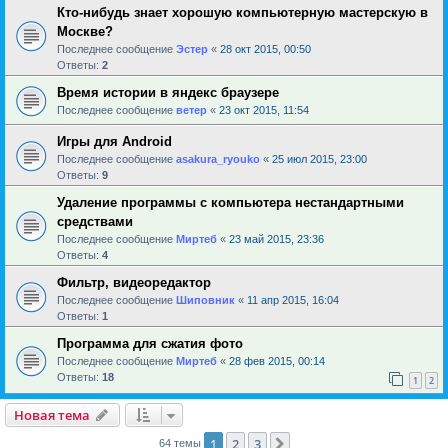
Кто-нибудь знает хорошую компьютерную мастерскую в
Москве?
Последнее сообщение
Эстер
«
28 окт 2015, 00:50
Ответы:
2
Время истории в яндекс браузере
Последнее сообщение
ветер
«
23 окт 2015, 11:54
Игры для Android
Последнее сообщение
asakura_ryouko
«
25 июл 2015, 23:00
Ответы:
9
Удаление программы с компьютера нестандартными
средствами
Последнее сообщение
Миртеб
«
23 май 2015, 23:36
Ответы:
4
Фильтр, видеоредактор
Последнее сообщение
Шиповник
«
11 апр 2015, 16:04
Ответы:
1
Программа для сжатия фото
Последнее сообщение
Миртеб
«
28 фев 2015, 00:14
Ответы:
18
1
2
Новая тема
1
2
3
След.
64 темы