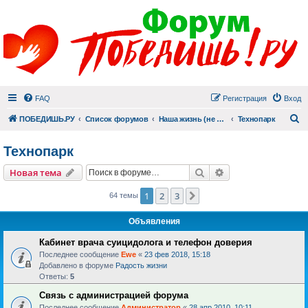
FAQ
Регистрация
Вход
П
ПОБЕДИШЬ.РУ
Список форумов
Наша жизнь (не всё же о суициде!)
Технопарк
Технопарк
Поиск
Расширенный пои
Новая тема
1
2
3
След.
64 темы
Объявления
Кабинет врача суицидолога и телефон доверия
Последнее сообщение
Ewe
«
23 фев 2018, 15:18
Добавлено в форуме
Радость жизни
Ответы:
5
Связь с администрацией форума
Последнее сообщение
Администратор
«
28 апр 2010, 10:11