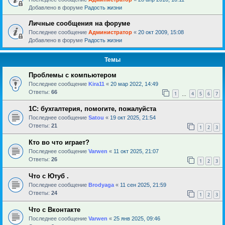
Добавлено в форуме
Радость жизни
Личные сообщения на форуме
Последнее сообщение
Администратор
«
20 окт 2009, 15:08
Добавлено в форуме
Радость жизни
Темы
Проблемы с компьютером
Последнее сообщение
Kira11
«
20 мар 2022, 14:49
Ответы:
66
1
4
5
6
7
…
1С: бухгалтерия, помогите, пожалуйста
Последнее сообщение
Satou
«
19 окт 2025, 21:54
Ответы:
21
1
2
3
Кто во что играет?
Последнее сообщение
Varwen
«
11 окт 2025, 21:07
Ответы:
26
1
2
3
Что с Ютуб .
Последнее сообщение
Brodyaga
«
11 сен 2025, 21:59
Ответы:
24
1
2
3
Что с Вконтакте
Последнее сообщение
Varwen
«
25 янв 2025, 09:46