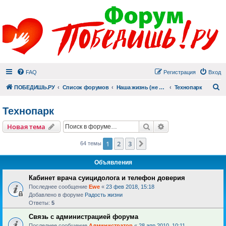
FAQ
Регистрация
Вход
П
ПОБЕДИШЬ.РУ
Список форумов
Наша жизнь (не всё же о суициде!)
Технопарк
Технопарк
Поиск
Расширенный пои
Новая тема
1
2
3
След.
64 темы
Объявления
Кабинет врача суицидолога и телефон доверия
Последнее сообщение
Ewe
«
23 фев 2018, 15:18
Добавлено в форуме
Радость жизни
Ответы:
5
Связь с администрацией форума
Последнее сообщение
Администратор
«
28 апр 2010, 10:11