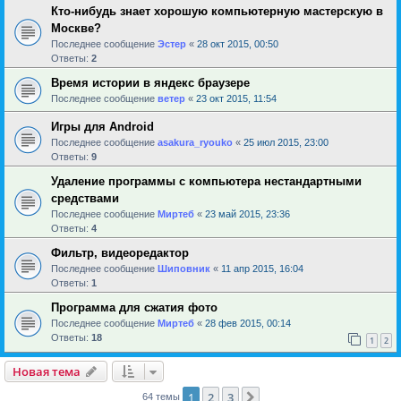
Кто-нибудь знает хорошую компьютерную мастерскую в
Москве?
Последнее сообщение
Эстер
«
28 окт 2015, 00:50
Ответы:
2
Время истории в яндекс браузере
Последнее сообщение
ветер
«
23 окт 2015, 11:54
Игры для Android
Последнее сообщение
asakura_ryouko
«
25 июл 2015, 23:00
Ответы:
9
Удаление программы с компьютера нестандартными
средствами
Последнее сообщение
Миртеб
«
23 май 2015, 23:36
Ответы:
4
Фильтр, видеоредактор
Последнее сообщение
Шиповник
«
11 апр 2015, 16:04
Ответы:
1
Программа для сжатия фото
Последнее сообщение
Миртеб
«
28 фев 2015, 00:14
Ответы:
18
1
2
Новая тема
1
2
3
След.
64 темы