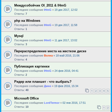
Междусобойчик Ol_2011 & IHmG
Последнее сообщение
IHmG
«
19 дек 2017, 12:02
Ответы:
7
php на Windows
Последнее сообщение
IHmG
«
19 дек 2017, 11:58
Ответы:
1
Mysql
Последнее сообщение
IHmG
«
11 дек 2017, 13:02
Ответы:
3
Перераспределение места на жестком диске
Последнее сообщение
Волна
«
18 май 2016, 21:06
Ответы:
4
Публикация картинки
Последнее сообщение
IHmG
«
24 фев 2016, 04:41
Ответы:
2
Ридер или планшет - что выбрать?
Последнее сообщение
Дино
«
19 фев 2016, 15:34
Ответы:
40
1
2
3
4
5
Microsoft Office
Последнее сообщение
LordTermor
«
02 янв 2016, 17:51
Ответы:
10
1
2