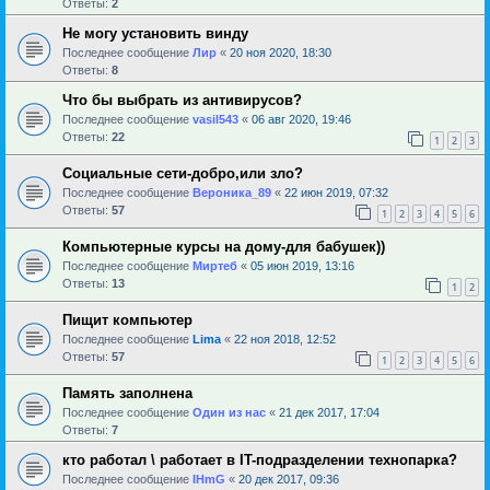
Ответы:
2
Не могу установить винду
Последнее сообщение
Лир
«
20 ноя 2020, 18:30
Ответы:
8
Что бы выбрать из антивирусов?
Последнее сообщение
vasil543
«
06 авг 2020, 19:46
Ответы:
22
1
2
3
Социальные сети-добро,или зло?
Последнее сообщение
Вероника_89
«
22 июн 2019, 07:32
Ответы:
57
1
2
3
4
5
6
Компьютерные курсы на дому-для бабушек))
Последнее сообщение
Миртеб
«
05 июн 2019, 13:16
Ответы:
13
1
2
Пищит компьютер
Последнее сообщение
Lima
«
22 ноя 2018, 12:52
Ответы:
57
1
2
3
4
5
6
Память заполнена
Последнее сообщение
Один из нас
«
21 дек 2017, 17:04
Ответы:
7
кто работал \ работает в IT-подразделении технопарка?
Последнее сообщение
IHmG
«
20 дек 2017, 09:36