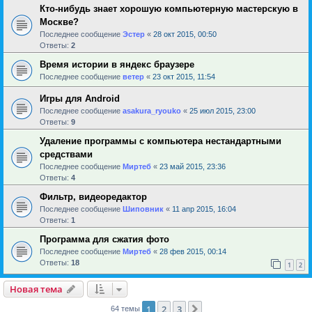
Кто-нибудь знает хорошую компьютерную мастерскую в
Москве?
Последнее сообщение
Эстер
«
28 окт 2015, 00:50
Ответы:
2
Время истории в яндекс браузере
Последнее сообщение
ветер
«
23 окт 2015, 11:54
Игры для Android
Последнее сообщение
asakura_ryouko
«
25 июл 2015, 23:00
Ответы:
9
Удаление программы с компьютера нестандартными
средствами
Последнее сообщение
Миртеб
«
23 май 2015, 23:36
Ответы:
4
Фильтр, видеоредактор
Последнее сообщение
Шиповник
«
11 апр 2015, 16:04
Ответы:
1
Программа для сжатия фото
Последнее сообщение
Миртеб
«
28 фев 2015, 00:14
Ответы:
18
1
2
Новая тема
1
2
3
След.
64 темы