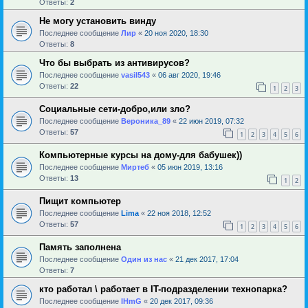
Ответы:
2
Не могу установить винду
Последнее сообщение
Лир
«
20 ноя 2020, 18:30
Ответы:
8
Что бы выбрать из антивирусов?
Последнее сообщение
vasil543
«
06 авг 2020, 19:46
Ответы:
22
1
2
3
Социальные сети-добро,или зло?
Последнее сообщение
Вероника_89
«
22 июн 2019, 07:32
Ответы:
57
1
2
3
4
5
6
Компьютерные курсы на дому-для бабушек))
Последнее сообщение
Миртеб
«
05 июн 2019, 13:16
Ответы:
13
1
2
Пищит компьютер
Последнее сообщение
Lima
«
22 ноя 2018, 12:52
Ответы:
57
1
2
3
4
5
6
Память заполнена
Последнее сообщение
Один из нас
«
21 дек 2017, 17:04
Ответы:
7
кто работал \ работает в IT-подразделении технопарка?
Последнее сообщение
IHmG
«
20 дек 2017, 09:36