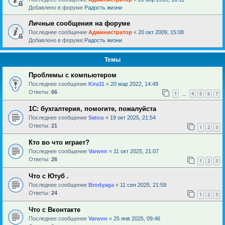
Добавлено в форуме
Радость жизни
Личные сообщения на форуме
Последнее сообщение
Администратор
«
20 окт 2009, 15:08
Добавлено в форуме
Радость жизни
Темы
Проблемы с компьютером
Последнее сообщение
Kira11
«
20 мар 2022, 14:49
Ответы:
66
1
4
5
6
7
…
1С: бухгалтерия, помогите, пожалуйста
Последнее сообщение
Satou
«
19 окт 2025, 21:54
Ответы:
21
1
2
3
Кто во что играет?
Последнее сообщение
Varwen
«
11 окт 2025, 21:07
Ответы:
26
1
2
3
Что с Ютуб .
Последнее сообщение
Brodyaga
«
11 сен 2025, 21:59
Ответы:
24
1
2
3
Что с Вконтакте
Последнее сообщение
Varwen
«
25 янв 2025, 09:46