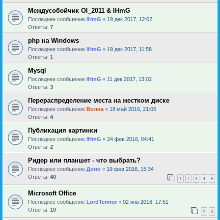
Междусобойчик Ol_2011 & IHmG
Последнее сообщение
IHmG
«
19 дек 2017, 12:02
Ответы:
7
php на Windows
Последнее сообщение
IHmG
«
19 дек 2017, 11:58
Ответы:
1
Mysql
Последнее сообщение
IHmG
«
11 дек 2017, 13:02
Ответы:
3
Перераспределение места на жестком диске
Последнее сообщение
Волна
«
18 май 2016, 21:06
Ответы:
4
Публикация картинки
Последнее сообщение
IHmG
«
24 фев 2016, 04:41
Ответы:
2
Ридер или планшет - что выбрать?
Последнее сообщение
Дино
«
19 фев 2016, 15:34
Ответы:
40
1
2
3
4
5
Microsoft Office
Последнее сообщение
LordTermor
«
02 янв 2016, 17:51
Ответы:
10
1
2