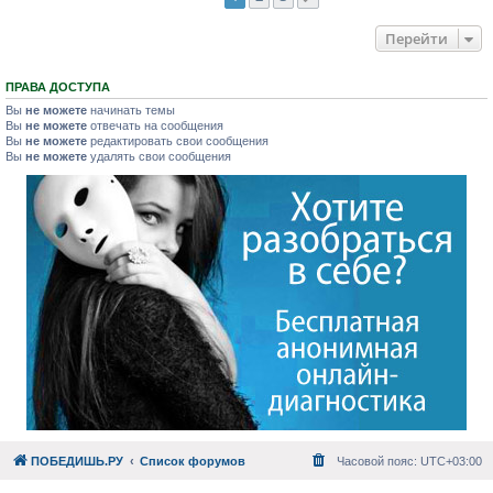
Перейти
ПРАВА ДОСТУПА
Вы
не можете
начинать темы
Вы
не можете
отвечать на сообщения
Вы
не можете
редактировать свои сообщения
Вы
не можете
удалять свои сообщения
ПОБЕДИШЬ.РУ
Список форумов
Часовой пояс:
UTC+03:00