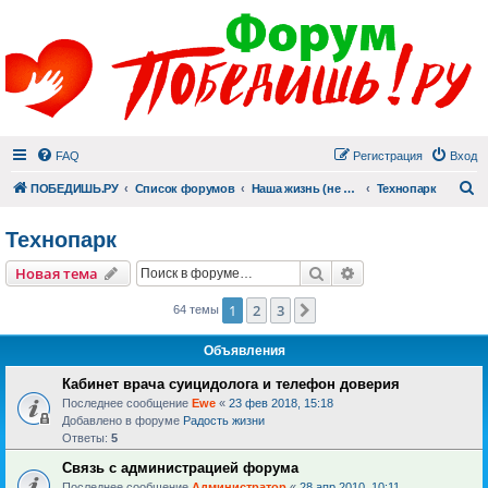
FAQ
Регистрация
Вход
П
ПОБЕДИШЬ.РУ
Список форумов
Наша жизнь (не всё же о суициде!)
Технопарк
Технопарк
Поиск
Расширенный пои
Новая тема
1
2
3
След.
64 темы
Объявления
Кабинет врача суицидолога и телефон доверия
Последнее сообщение
Ewe
«
23 фев 2018, 15:18
Добавлено в форуме
Радость жизни
Ответы:
5
Связь с администрацией форума
Последнее сообщение
Администратор
«
28 апр 2010, 10:11