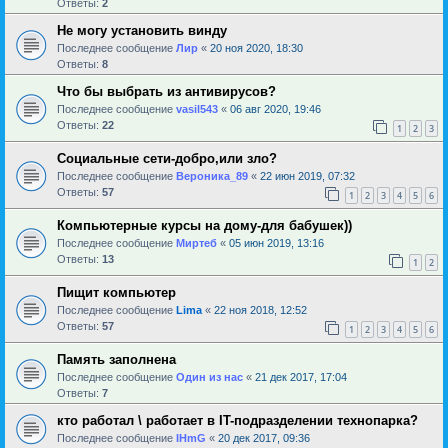
Ответы:
2
Не могу установить винду
Последнее сообщение
Лир
«
20 ноя 2020, 18:30
Ответы:
8
Что бы выбрать из антивирусов?
Последнее сообщение
vasil543
«
06 авг 2020, 19:46
Ответы:
22
1
2
3
Социальные сети-добро,или зло?
Последнее сообщение
Вероника_89
«
22 июн 2019, 07:32
Ответы:
57
1
2
3
4
5
6
Компьютерные курсы на дому-для бабушек))
Последнее сообщение
Миртеб
«
05 июн 2019, 13:16
Ответы:
13
1
2
Пищит компьютер
Последнее сообщение
Lima
«
22 ноя 2018, 12:52
Ответы:
57
1
2
3
4
5
6
Память заполнена
Последнее сообщение
Один из нас
«
21 дек 2017, 17:04
Ответы:
7
кто работал \ работает в IT-подразделении технопарка?
Последнее сообщение
IHmG
«
20 дек 2017, 09:36