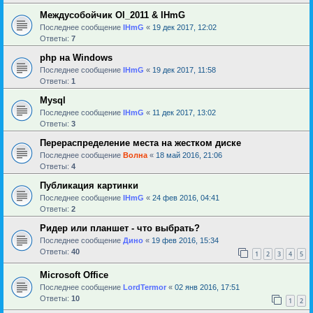
Междусобойчик Ol_2011 & IHmG
Последнее сообщение
IHmG
«
19 дек 2017, 12:02
Ответы:
7
php на Windows
Последнее сообщение
IHmG
«
19 дек 2017, 11:58
Ответы:
1
Mysql
Последнее сообщение
IHmG
«
11 дек 2017, 13:02
Ответы:
3
Перераспределение места на жестком диске
Последнее сообщение
Волна
«
18 май 2016, 21:06
Ответы:
4
Публикация картинки
Последнее сообщение
IHmG
«
24 фев 2016, 04:41
Ответы:
2
Ридер или планшет - что выбрать?
Последнее сообщение
Дино
«
19 фев 2016, 15:34
Ответы:
40
1
2
3
4
5
Microsoft Office
Последнее сообщение
LordTermor
«
02 янв 2016, 17:51
Ответы:
10
1
2