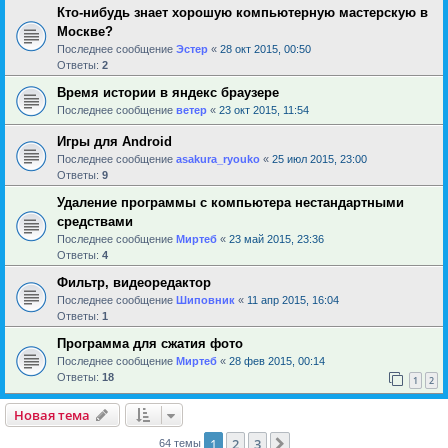
Кто-нибудь знает хорошую компьютерную мастерскую в
Москве?
Последнее сообщение
Эстер
«
28 окт 2015, 00:50
Ответы:
2
Время истории в яндекс браузере
Последнее сообщение
ветер
«
23 окт 2015, 11:54
Игры для Android
Последнее сообщение
asakura_ryouko
«
25 июл 2015, 23:00
Ответы:
9
Удаление программы с компьютера нестандартными
средствами
Последнее сообщение
Миртеб
«
23 май 2015, 23:36
Ответы:
4
Фильтр, видеоредактор
Последнее сообщение
Шиповник
«
11 апр 2015, 16:04
Ответы:
1
Программа для сжатия фото
Последнее сообщение
Миртеб
«
28 фев 2015, 00:14
Ответы:
18
1
2
Новая тема
1
2
3
След.
64 темы