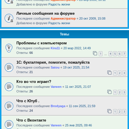
Добавлено в форуме
Радость жизни
Личные сообщения на форуме
Последнее сообщение
Администратор
«
20 окт 2009, 15:08
Добавлено в форуме
Радость жизни
Темы
Проблемы с компьютером
Последнее сообщение
Kira11
«
20 мар 2022, 14:49
Ответы:
66
1
4
5
6
7
…
1С: бухгалтерия, помогите, пожалуйста
Последнее сообщение
Satou
«
19 окт 2025, 21:54
Ответы:
21
1
2
3
Кто во что играет?
Последнее сообщение
Varwen
«
11 окт 2025, 21:07
Ответы:
26
1
2
3
Что с Ютуб .
Последнее сообщение
Brodyaga
«
11 сен 2025, 21:59
Ответы:
24
1
2
3
Что с Вконтакте
Последнее сообщение
Varwen
«
25 янв 2025, 09:46