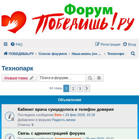
FAQ
Регистрация
Вход
П
ПОБЕДИШЬ.РУ
Список форумов
Наша жизнь (не всё же о суициде!)
Технопарк
Технопарк
Поиск
Расширенный пои
Новая тема
1
2
3
След.
64 темы
Объявления
Кабинет врача суицидолога и телефон доверия
Последнее сообщение
Ewe
«
23 фев 2018, 15:18
Добавлено в форуме
Радость жизни
Ответы:
5
Связь с администрацией форума
Последнее сообщение
Администратор
«
28 апр 2010, 10:11