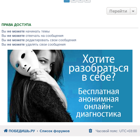
Перейти
ПРАВА ДОСТУПА
Вы
не можете
начинать темы
Вы
не можете
отвечать на сообщения
Вы
не можете
редактировать свои сообщения
Вы
не можете
удалять свои сообщения
ПОБЕДИШЬ.РУ
Список форумов
Часовой пояс:
UTC+03:00