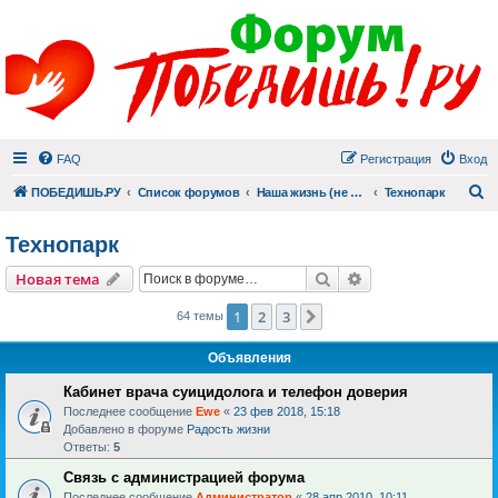
FAQ
Регистрация
Вход
П
ПОБЕДИШЬ.РУ
Список форумов
Наша жизнь (не всё же о суициде!)
Технопарк
Технопарк
Поиск
Расширенный пои
Новая тема
1
2
3
След.
64 темы
Объявления
Кабинет врача суицидолога и телефон доверия
Последнее сообщение
Ewe
«
23 фев 2018, 15:18
Добавлено в форуме
Радость жизни
Ответы:
5
Связь с администрацией форума
Последнее сообщение
Администратор
«
28 апр 2010, 10:11