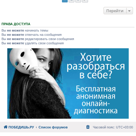
Перейти
ПРАВА ДОСТУПА
Вы
не можете
начинать темы
Вы
не можете
отвечать на сообщения
Вы
не можете
редактировать свои сообщения
Вы
не можете
удалять свои сообщения
ПОБЕДИШЬ.РУ
Список форумов
Часовой пояс:
UTC+03:00