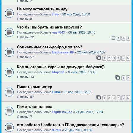
Ответы:
2
Не могу установить винду
Последнее сообщение
Лир
«
20 ноя 2020, 18:30
Ответы:
8
Что бы выбрать из антивирусов?
Последнее сообщение
vasil543
«
06 авг 2020, 19:46
Ответы:
22
1
2
3
Социальные сети-добро,или зло?
Последнее сообщение
Вероника_89
«
22 июн 2019, 07:32
Ответы:
57
1
2
3
4
5
6
Компьютерные курсы на дому-для бабушек))
Последнее сообщение
Миртеб
«
05 июн 2019, 13:16
Ответы:
13
1
2
Пищит компьютер
Последнее сообщение
Lima
«
22 ноя 2018, 12:52
Ответы:
57
1
2
3
4
5
6
Память заполнена
Последнее сообщение
Один из нас
«
21 дек 2017, 17:04
Ответы:
7
кто работал \ работает в IT-подразделении технопарка?
Последнее сообщение
IHmG
«
20 дек 2017, 09:36