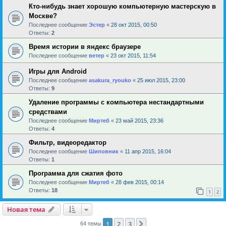
Кто-нибудь знает хорошую компьютерную мастерскую в
Москве?
Последнее сообщение
Эстер
«
28 окт 2015, 00:50
Ответы:
2
Время истории в яндекс браузере
Последнее сообщение
ветер
«
23 окт 2015, 11:54
Игры для Android
Последнее сообщение
asakura_ryouko
«
25 июл 2015, 23:00
Ответы:
9
Удаление программы с компьютера нестандартными
средствами
Последнее сообщение
Миртеб
«
23 май 2015, 23:36
Ответы:
4
Фильтр, видеоредактор
Последнее сообщение
Шиповник
«
11 апр 2015, 16:04
Ответы:
1
Программа для сжатия фото
Последнее сообщение
Миртеб
«
28 фев 2015, 00:14
Ответы:
18
1
2
Новая тема
1
2
3
След.
64 темы