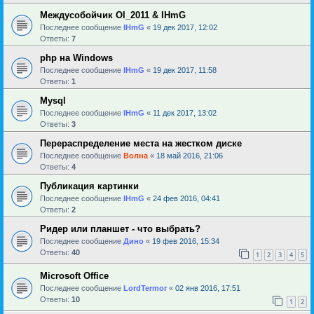
Междусобойчик Ol_2011 & IHmG
Последнее сообщение
IHmG
«
19 дек 2017, 12:02
Ответы:
7
php на Windows
Последнее сообщение
IHmG
«
19 дек 2017, 11:58
Ответы:
1
Mysql
Последнее сообщение
IHmG
«
11 дек 2017, 13:02
Ответы:
3
Перераспределение места на жестком диске
Последнее сообщение
Волна
«
18 май 2016, 21:06
Ответы:
4
Публикация картинки
Последнее сообщение
IHmG
«
24 фев 2016, 04:41
Ответы:
2
Ридер или планшет - что выбрать?
Последнее сообщение
Дино
«
19 фев 2016, 15:34
Ответы:
40
1
2
3
4
5
Microsoft Office
Последнее сообщение
LordTermor
«
02 янв 2016, 17:51
Ответы:
10
1
2