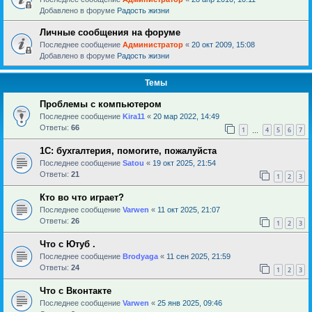
Добавлено в форуме
Радость жизни
Личные сообщения на форуме
Последнее сообщение
Администратор
«
20 окт 2009, 15:08
Добавлено в форуме
Радость жизни
Темы
Проблемы с компьютером
Последнее сообщение
Kira11
«
20 мар 2022, 14:49
Ответы:
66
1
4
5
6
7
…
1С: бухгалтерия, помогите, пожалуйста
Последнее сообщение
Satou
«
19 окт 2025, 21:54
Ответы:
21
1
2
3
Кто во что играет?
Последнее сообщение
Varwen
«
11 окт 2025, 21:07
Ответы:
26
1
2
3
Что с Ютуб .
Последнее сообщение
Brodyaga
«
11 сен 2025, 21:59
Ответы:
24
1
2
3
Что с Вконтакте
Последнее сообщение
Varwen
«
25 янв 2025, 09:46