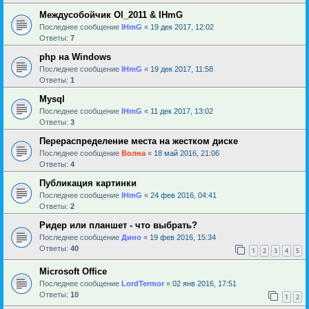
Междусобойчик Ol_2011 & IHmG
Последнее сообщение
IHmG
«
19 дек 2017, 12:02
Ответы:
7
php на Windows
Последнее сообщение
IHmG
«
19 дек 2017, 11:58
Ответы:
1
Mysql
Последнее сообщение
IHmG
«
11 дек 2017, 13:02
Ответы:
3
Перераспределение места на жестком диске
Последнее сообщение
Волна
«
18 май 2016, 21:06
Ответы:
4
Публикация картинки
Последнее сообщение
IHmG
«
24 фев 2016, 04:41
Ответы:
2
Ридер или планшет - что выбрать?
Последнее сообщение
Дино
«
19 фев 2016, 15:34
Ответы:
40
1
2
3
4
5
Microsoft Office
Последнее сообщение
LordTermor
«
02 янв 2016, 17:51
Ответы:
10
1
2