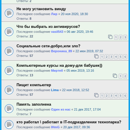
Ответы:
2
Не могу установить винду
Последнее сообщение
Лир
«
20 ноя 2020, 18:30
Ответы:
8
Что бы выбрать из антивирусов?
Последнее сообщение
vasil543
«
06 авг 2020, 19:46
Ответы:
22
1
2
3
Социальные сети-добро,или зло?
Последнее сообщение
Вероника_89
«
22 июн 2019, 07:32
Ответы:
57
1
2
3
4
5
6
Компьютерные курсы на дому-для бабушек))
Последнее сообщение
Миртеб
«
05 июн 2019, 13:16
Ответы:
13
1
2
Пищит компьютер
Последнее сообщение
Lima
«
22 ноя 2018, 12:52
Ответы:
57
1
2
3
4
5
6
Память заполнена
Последнее сообщение
Один из нас
«
21 дек 2017, 17:04
Ответы:
7
кто работал \ работает в IT-подразделении технопарка?
Последнее сообщение
IHmG
«
20 дек 2017, 09:36