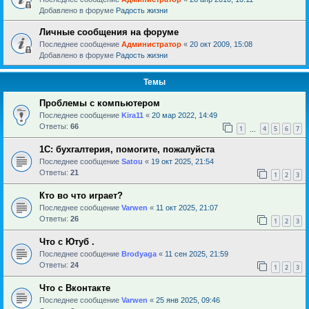
Добавлено в форуме
Радость жизни
Личные сообщения на форуме
Последнее сообщение
Администратор
«
20 окт 2009, 15:08
Добавлено в форуме
Радость жизни
Темы
Проблемы с компьютером
Последнее сообщение
Kira11
«
20 мар 2022, 14:49
Ответы:
66
1
4
5
6
7
…
1С: бухгалтерия, помогите, пожалуйста
Последнее сообщение
Satou
«
19 окт 2025, 21:54
Ответы:
21
1
2
3
Кто во что играет?
Последнее сообщение
Varwen
«
11 окт 2025, 21:07
Ответы:
26
1
2
3
Что с Ютуб .
Последнее сообщение
Brodyaga
«
11 сен 2025, 21:59
Ответы:
24
1
2
3
Что с Вконтакте
Последнее сообщение
Varwen
«
25 янв 2025, 09:46