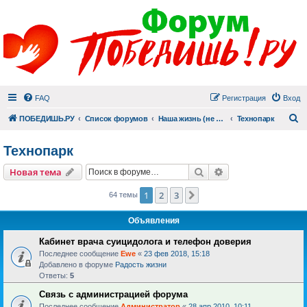
FAQ
Регистрация
Вход
П
ПОБЕДИШЬ.РУ
Список форумов
Наша жизнь (не всё же о суициде!)
Технопарк
Технопарк
Поиск
Расширенный пои
Новая тема
1
2
3
След.
64 темы
Объявления
Кабинет врача суицидолога и телефон доверия
Последнее сообщение
Ewe
«
23 фев 2018, 15:18
Добавлено в форуме
Радость жизни
Ответы:
5
Связь с администрацией форума
Последнее сообщение
Администратор
«
28 апр 2010, 10:11