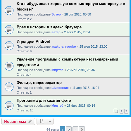
Кто-нибудь знает хорошую компьютерную мастерскую в
Москве?
Последнее сообщение
Эстер
«
28 окт 2015, 00:50
Ответы:
2
Время истории в яндекс браузере
Последнее сообщение
ветер
«
23 окт 2015, 11:54
Игры для Android
Последнее сообщение
asakura_ryouko
«
25 июл 2015, 23:00
Ответы:
9
Удаление программы с компьютера нестандартными
средствами
Последнее сообщение
Миртеб
«
23 май 2015, 23:36
Ответы:
4
Фильтр, видеоредактор
Последнее сообщение
Шиповник
«
11 апр 2015, 16:04
Ответы:
1
Программа для сжатия фото
Последнее сообщение
Миртеб
«
28 фев 2015, 00:14
Ответы:
18
1
2
Новая тема
1
2
3
След.
64 темы