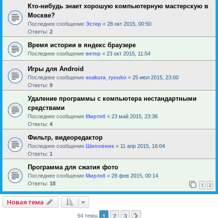
Кто-нибудь знает хорошую компьютерную мастерскую в
Москве?
Последнее сообщение
Эстер
«
28 окт 2015, 00:50
Ответы:
2
Время истории в яндекс браузере
Последнее сообщение
ветер
«
23 окт 2015, 11:54
Игры для Android
Последнее сообщение
asakura_ryouko
«
25 июл 2015, 23:00
Ответы:
9
Удаление программы с компьютера нестандартными
средствами
Последнее сообщение
Миртеб
«
23 май 2015, 23:36
Ответы:
4
Фильтр, видеоредактор
Последнее сообщение
Шиповник
«
11 апр 2015, 16:04
Ответы:
1
Программа для сжатия фото
Последнее сообщение
Миртеб
«
28 фев 2015, 00:14
Ответы:
18
1
2
Новая тема
1
2
3
След.
64 темы