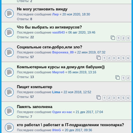
Ответы:
2
Не могу установить винду
Последнее сообщение
Лир
«
20 ноя 2020, 18:30
Ответы:
8
Что бы выбрать из антивирусов?
Последнее сообщение
vasil543
«
06 авг 2020, 19:46
Ответы:
22
1
2
3
Социальные сети-добро,или зло?
Последнее сообщение
Вероника_89
«
22 июн 2019, 07:32
Ответы:
57
1
2
3
4
5
6
Компьютерные курсы на дому-для бабушек))
Последнее сообщение
Миртеб
«
05 июн 2019, 13:16
Ответы:
13
1
2
Пищит компьютер
Последнее сообщение
Lima
«
22 ноя 2018, 12:52
Ответы:
57
1
2
3
4
5
6
Память заполнена
Последнее сообщение
Один из нас
«
21 дек 2017, 17:04
Ответы:
7
кто работал \ работает в IT-подразделении технопарка?
Последнее сообщение
IHmG
«
20 дек 2017, 09:36