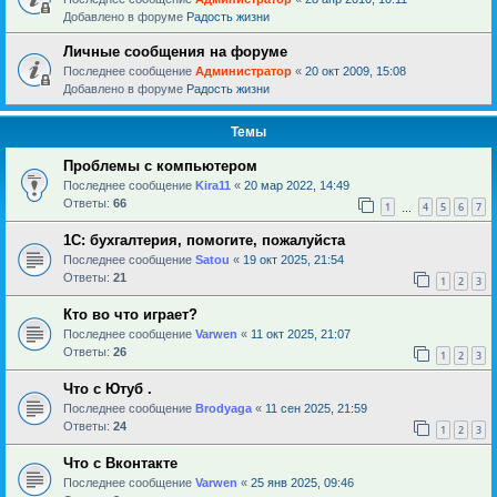
Добавлено в форуме
Радость жизни
Личные сообщения на форуме
Последнее сообщение
Администратор
«
20 окт 2009, 15:08
Добавлено в форуме
Радость жизни
Темы
Проблемы с компьютером
Последнее сообщение
Kira11
«
20 мар 2022, 14:49
Ответы:
66
1
4
5
6
7
…
1С: бухгалтерия, помогите, пожалуйста
Последнее сообщение
Satou
«
19 окт 2025, 21:54
Ответы:
21
1
2
3
Кто во что играет?
Последнее сообщение
Varwen
«
11 окт 2025, 21:07
Ответы:
26
1
2
3
Что с Ютуб .
Последнее сообщение
Brodyaga
«
11 сен 2025, 21:59
Ответы:
24
1
2
3
Что с Вконтакте
Последнее сообщение
Varwen
«
25 янв 2025, 09:46