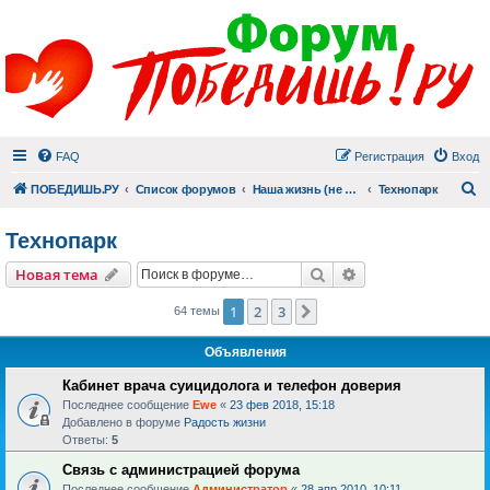
FAQ
Регистрация
Вход
П
ПОБЕДИШЬ.РУ
Список форумов
Наша жизнь (не всё же о суициде!)
Технопарк
Технопарк
Поиск
Расширенный пои
Новая тема
1
2
3
След.
64 темы
Объявления
Кабинет врача суицидолога и телефон доверия
Последнее сообщение
Ewe
«
23 фев 2018, 15:18
Добавлено в форуме
Радость жизни
Ответы:
5
Связь с администрацией форума
Последнее сообщение
Администратор
«
28 апр 2010, 10:11