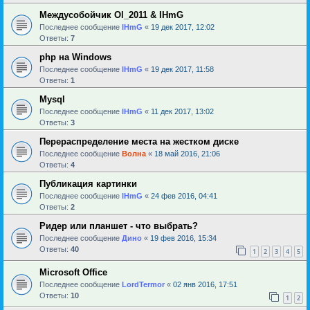
Междусобойчик Ol_2011 & IHmG
Последнее сообщение
IHmG
«
19 дек 2017, 12:02
Ответы:
7
php на Windows
Последнее сообщение
IHmG
«
19 дек 2017, 11:58
Ответы:
1
Mysql
Последнее сообщение
IHmG
«
11 дек 2017, 13:02
Ответы:
3
Перераспределение места на жестком диске
Последнее сообщение
Волна
«
18 май 2016, 21:06
Ответы:
4
Публикация картинки
Последнее сообщение
IHmG
«
24 фев 2016, 04:41
Ответы:
2
Ридер или планшет - что выбрать?
Последнее сообщение
Дино
«
19 фев 2016, 15:34
Ответы:
40
1
2
3
4
5
Microsoft Office
Последнее сообщение
LordTermor
«
02 янв 2016, 17:51
Ответы:
10
1
2