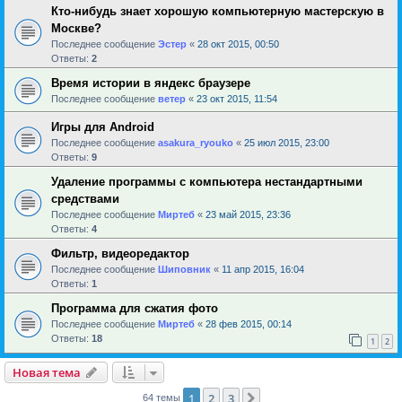
Кто-нибудь знает хорошую компьютерную мастерскую в
Москве?
Последнее сообщение
Эстер
«
28 окт 2015, 00:50
Ответы:
2
Время истории в яндекс браузере
Последнее сообщение
ветер
«
23 окт 2015, 11:54
Игры для Android
Последнее сообщение
asakura_ryouko
«
25 июл 2015, 23:00
Ответы:
9
Удаление программы с компьютера нестандартными
средствами
Последнее сообщение
Миртеб
«
23 май 2015, 23:36
Ответы:
4
Фильтр, видеоредактор
Последнее сообщение
Шиповник
«
11 апр 2015, 16:04
Ответы:
1
Программа для сжатия фото
Последнее сообщение
Миртеб
«
28 фев 2015, 00:14
Ответы:
18
1
2
Новая тема
1
2
3
След.
64 темы