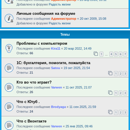
Добавлено в форуме
Радость жизни
Личные сообщения на форуме
Последнее сообщение
Администратор
«
20 окт 2009, 15:08
Добавлено в форуме
Радость жизни
Темы
Проблемы с компьютером
Последнее сообщение
Kira11
«
20 мар 2022, 14:49
Ответы:
66
1
4
5
6
7
…
1С: бухгалтерия, помогите, пожалуйста
Последнее сообщение
Satou
«
19 окт 2025, 21:54
Ответы:
21
1
2
3
Кто во что играет?
Последнее сообщение
Varwen
«
11 окт 2025, 21:07
Ответы:
26
1
2
3
Что с Ютуб .
Последнее сообщение
Brodyaga
«
11 сен 2025, 21:59
Ответы:
24
1
2
3
Что с Вконтакте
Последнее сообщение
Varwen
«
25 янв 2025, 09:46