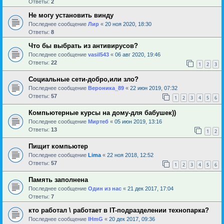
Ответы:
2
Не могу установить винду
Последнее сообщение
Лир
«
20 ноя 2020, 18:30
Ответы:
8
Что бы выбрать из антивирусов?
Последнее сообщение
vasil543
«
06 авг 2020, 19:46
Ответы:
22
1
2
3
Социальные сети-добро,или зло?
Последнее сообщение
Вероника_89
«
22 июн 2019, 07:32
Ответы:
57
1
2
3
4
5
6
Компьютерные курсы на дому-для бабушек))
Последнее сообщение
Миртеб
«
05 июн 2019, 13:16
Ответы:
13
1
2
Пищит компьютер
Последнее сообщение
Lima
«
22 ноя 2018, 12:52
Ответы:
57
1
2
3
4
5
6
Память заполнена
Последнее сообщение
Один из нас
«
21 дек 2017, 17:04
Ответы:
7
кто работал \ работает в IT-подразделении технопарка?
Последнее сообщение
IHmG
«
20 дек 2017, 09:36