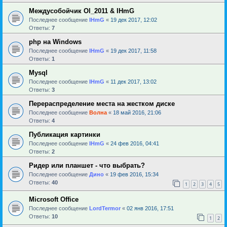
Междусобойчик Ol_2011 & IHmG
Последнее сообщение
IHmG
«
19 дек 2017, 12:02
Ответы:
7
php на Windows
Последнее сообщение
IHmG
«
19 дек 2017, 11:58
Ответы:
1
Mysql
Последнее сообщение
IHmG
«
11 дек 2017, 13:02
Ответы:
3
Перераспределение места на жестком диске
Последнее сообщение
Волна
«
18 май 2016, 21:06
Ответы:
4
Публикация картинки
Последнее сообщение
IHmG
«
24 фев 2016, 04:41
Ответы:
2
Ридер или планшет - что выбрать?
Последнее сообщение
Дино
«
19 фев 2016, 15:34
Ответы:
40
1
2
3
4
5
Microsoft Office
Последнее сообщение
LordTermor
«
02 янв 2016, 17:51
Ответы:
10
1
2