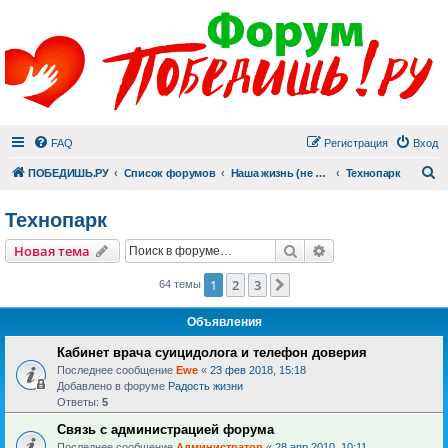
FAQ
Регистрация
Вход
П
ПОБЕДИШЬ.РУ
Список форумов
Наша жизнь (не всё же о суициде!)
Технопарк
Технопарк
Поиск
Расширенный пои
Новая тема
1
2
3
След.
64 темы
Объявления
Кабинет врача суицидолога и телефон доверия
Последнее сообщение
Ewe
«
23 фев 2018, 15:18
Добавлено в форуме
Радость жизни
Ответы:
5
Связь с администрацией форума
Последнее сообщение
Администратор
«
28 апр 2010, 10:11