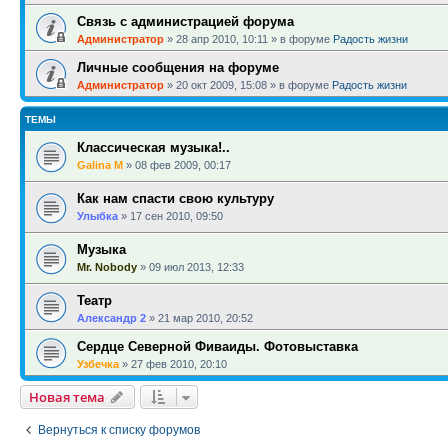
Связь с администрацией форума
Администратор
»
28 апр 2010, 10:11
» в форуме
Радость жизни
Личные сообщения на форуме
Администратор
»
20 окт 2009, 15:08
» в форуме
Радость жизни
ТЕМЫ
Классическая музыка!..
Galina M
»
08 фев 2009, 00:17
Как нам спасти свою культуру
Улыбка
»
17 сен 2010, 09:50
Музыка
Mr. Nobody
»
09 июл 2013, 12:33
Театр
Александр 2
»
21 мар 2010, 20:52
Сердце Северной Фиваиды. Фотовыставка
Узбечка
»
27 фев 2010, 20:10
Новая тема
Вернуться к списку форумов