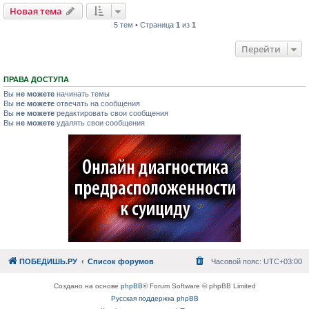
Новая тема
5 тем • Страница
1
из
1
Перейти
ПРАВА ДОСТУПА
Вы
не можете
начинать темы
Вы
не можете
отвечать на сообщения
Вы
не можете
редактировать свои сообщения
Вы
не можете
удалять свои сообщения
ПОБЕДИШЬ.РУ
Список форумов
Часовой пояс:
UTC+03:00
Создано на основе
phpBB
® Forum Software © phpBB Limited
Русская поддержка phpBB