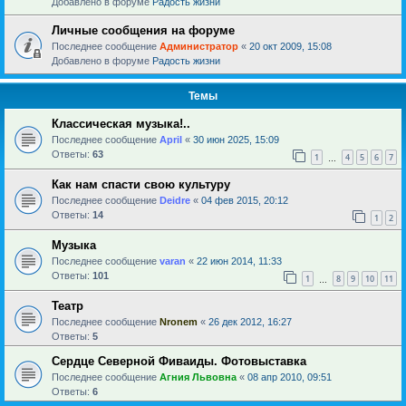
Добавлено в форуме
Радость жизни
Личные сообщения на форуме
Последнее сообщение
Администратор
«
20 окт 2009, 15:08
Добавлено в форуме
Радость жизни
Темы
Классическая музыка!..
Последнее сообщение
April
«
30 июн 2025, 15:09
Ответы:
63
1
4
5
6
7
…
Как нам спасти свою культуру
Последнее сообщение
Deidre
«
04 фев 2015, 20:12
Ответы:
14
1
2
Музыка
Последнее сообщение
varan
«
22 июн 2014, 11:33
Ответы:
101
1
8
9
10
11
…
Театр
Последнее сообщение
Nronem
«
26 дек 2012, 16:27
Ответы:
5
Сердце Северной Фиваиды. Фотовыставка
Последнее сообщение
Агния Львовна
«
08 апр 2010, 09:51
Ответы:
6