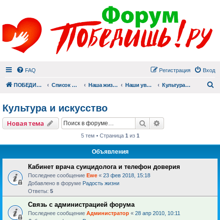
FAQ
Регистрация
Вход
П
ПОБЕДИШЬ.РУ
Список форумов
Наша жизнь (не всё же о суициде!)
Наши увлечения
Культура и искусство
Культура и искусство
Поиск
Расширенный пои
Новая тема
5 тем • Страница
1
из
1
Объявления
Кабинет врача суицидолога и телефон доверия
Последнее сообщение
Ewe
«
23 фев 2018, 15:18
Добавлено в форуме
Радость жизни
Ответы:
5
Связь с администрацией форума
Последнее сообщение
Администратор
«
28 апр 2010, 10:11