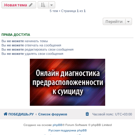
Новая тема
5 тем • Страница
1
из
1
Перейти
ПРАВА ДОСТУПА
Вы
не можете
начинать темы
Вы
не можете
отвечать на сообщения
Вы
не можете
редактировать свои сообщения
Вы
не можете
удалять свои сообщения
ПОБЕДИШЬ.РУ
Список форумов
Часовой пояс:
UTC+03:00
Создано на основе
phpBB
® Forum Software © phpBB Limited
Русская поддержка phpBB