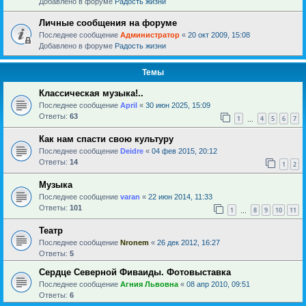
Добавлено в форуме
Радость жизни
Личные сообщения на форуме
Последнее сообщение
Администратор
«
20 окт 2009, 15:08
Добавлено в форуме
Радость жизни
Темы
Классическая музыка!..
Последнее сообщение
April
«
30 июн 2025, 15:09
Ответы:
63
1
4
5
6
7
…
Как нам спасти свою культуру
Последнее сообщение
Deidre
«
04 фев 2015, 20:12
Ответы:
14
1
2
Музыка
Последнее сообщение
varan
«
22 июн 2014, 11:33
Ответы:
101
1
8
9
10
11
…
Театр
Последнее сообщение
Nronem
«
26 дек 2012, 16:27
Ответы:
5
Сердце Северной Фиваиды. Фотовыставка
Последнее сообщение
Агния Львовна
«
08 апр 2010, 09:51
Ответы:
6