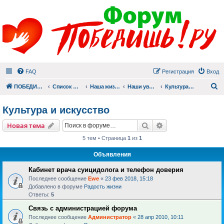
FAQ
Регистрация
Вход
П
ПОБЕДИШЬ.РУ
Список форумов
Наша жизнь (не всё же о суициде!)
Наши увлечения
Культура и искусство
Культура и искусство
Поиск
Расширенный пои
Новая тема
5 тем • Страница
1
из
1
Объявления
Кабинет врача суицидолога и телефон доверия
Последнее сообщение
Ewe
«
23 фев 2018, 15:18
Добавлено в форуме
Радость жизни
Ответы:
5
Связь с администрацией форума
Последнее сообщение
Администратор
«
28 апр 2010, 10:11