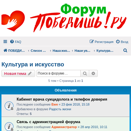
FAQ
Регистрация
Вход
П
ПОБЕДИШЬ.РУ
Список форумов
Наша жизнь (не всё же о суициде!)
Наши увлечения
Культура и искусство
Культура и искусство
Поиск
Расширенный пои
Новая тема
5 тем • Страница
1
из
1
Объявления
Кабинет врача суицидолога и телефон доверия
Последнее сообщение
Ewe
«
23 фев 2018, 15:18
Добавлено в форуме
Радость жизни
Ответы:
5
Связь с администрацией форума
Последнее сообщение
Администратор
«
28 апр 2010, 10:11