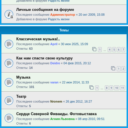
Добавлено в форуме
Радость жизни
Личные сообщения на форуме
Последнее сообщение
Администратор
«
20 окт 2009, 15:08
Добавлено в форуме
Радость жизни
Темы
Классическая музыка!..
Последнее сообщение
April
«
30 июн 2025, 15:09
Ответы:
63
1
4
5
6
7
…
Как нам спасти свою культуру
Последнее сообщение
Deidre
«
04 фев 2015, 20:12
Ответы:
14
1
2
Музыка
Последнее сообщение
varan
«
22 июн 2014, 11:33
Ответы:
101
1
8
9
10
11
…
Театр
Последнее сообщение
Nronem
«
26 дек 2012, 16:27
Ответы:
5
Сердце Северной Фиваиды. Фотовыставка
Последнее сообщение
Агния Львовна
«
08 апр 2010, 09:51
Ответы:
6