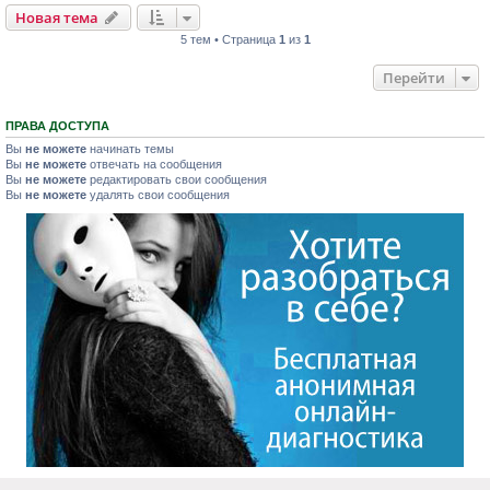
Новая тема
5 тем • Страница
1
из
1
Перейти
ПРАВА ДОСТУПА
Вы
не можете
начинать темы
Вы
не можете
отвечать на сообщения
Вы
не можете
редактировать свои сообщения
Вы
не можете
удалять свои сообщения