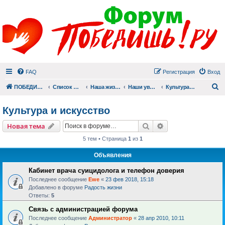
FAQ
Регистрация
Вход
П
ПОБЕДИШЬ.РУ
Список форумов
Наша жизнь (не всё же о суициде!)
Наши увлечения
Культура и искусство
Культура и искусство
Поиск
Расширенный пои
Новая тема
5 тем • Страница
1
из
1
Объявления
Кабинет врача суицидолога и телефон доверия
Последнее сообщение
Ewe
«
23 фев 2018, 15:18
Добавлено в форуме
Радость жизни
Ответы:
5
Связь с администрацией форума
Последнее сообщение
Администратор
«
28 апр 2010, 10:11