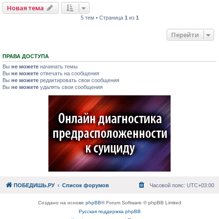
Новая тема
5 тем • Страница
1
из
1
Перейти
ПРАВА ДОСТУПА
Вы
не можете
начинать темы
Вы
не можете
отвечать на сообщения
Вы
не можете
редактировать свои сообщения
Вы
не можете
удалять свои сообщения
ПОБЕДИШЬ.РУ
Список форумов
Часовой пояс:
UTC+03:00
Создано на основе
phpBB
® Forum Software © phpBB Limited
Русская поддержка phpBB