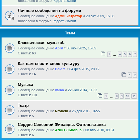
Добавлено в форуме
Радость жизни
Личные сообщения на форуме
Последнее сообщение
Администратор
«
20 окт 2009, 15:08
Добавлено в форуме
Радость жизни
Темы
Классическая музыка!..
Последнее сообщение
April
«
30 июн 2025, 15:09
Ответы:
63
1
4
5
6
7
…
Как нам спасти свою культуру
Последнее сообщение
Deidre
«
04 фев 2015, 20:12
Ответы:
14
1
2
Музыка
Последнее сообщение
varan
«
22 июн 2014, 11:33
Ответы:
101
1
8
9
10
11
…
Театр
Последнее сообщение
Nronem
«
26 дек 2012, 16:27
Ответы:
5
Сердце Северной Фиваиды. Фотовыставка
Последнее сообщение
Агния Львовна
«
08 апр 2010, 09:51
Ответы:
6