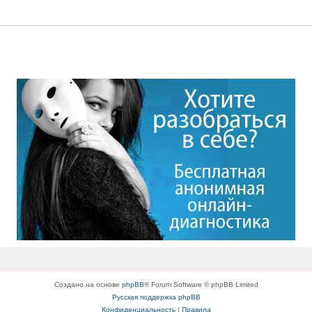
Создано на основе
phpBB
® Forum Software © phpBB Limited
Русская поддержка phpBB
Конфиденциальность
|
Правила