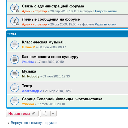
Связь с администрацией форума
Администратор
»
28 апр 2010, 10:11
» в форуме
Радость жизни
Личные сообщения на форуме
Администратор
»
20 окт 2009, 15:08
» в форуме
Радость жизни
ТЕМЫ
Классическая музыка!..
Galina M
»
08 фев 2009, 00:17
Как нам спасти свою культуру
Улыбка
»
17 сен 2010, 09:50
Музыка
Mr. Nobody
»
09 июл 2013, 12:33
Театр
Александр 2
»
21 мар 2010, 20:52
Сердце Северной Фиваиды. Фотовыставка
Узбечка
»
27 фев 2010, 20:10
Новая тема
Вернуться к списку форумов