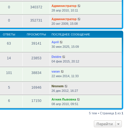
Администратор
0
340372
28 апр 2010, 10:11
Администратор
0
352731
20 окт 2009, 15:08
ОТВЕТЫ
ПРОСМОТРЫ
ПОСЛЕДНЕЕ СООБЩЕНИЕ
April
63
39141
30 июн 2025, 15:09
Deidre
14
23853
04 фев 2015, 20:12
varan
101
38834
22 июн 2014, 11:33
Nronem
5
16946
26 дек 2012, 16:27
Агния Львовна
6
17150
08 апр 2010, 09:51
5 тем • Страница
1
из
1
Перейти