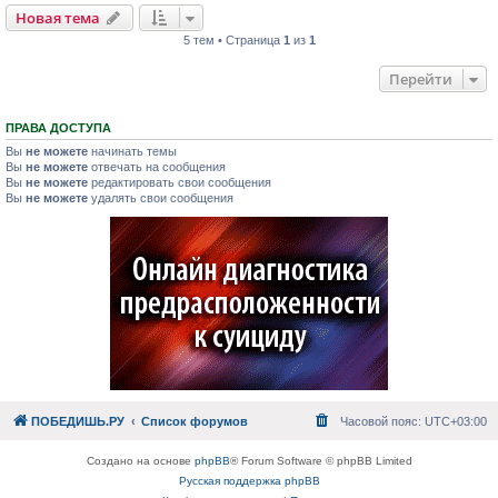
Новая тема
5 тем • Страница
1
из
1
Перейти
ПРАВА ДОСТУПА
Вы
не можете
начинать темы
Вы
не можете
отвечать на сообщения
Вы
не можете
редактировать свои сообщения
Вы
не можете
удалять свои сообщения
ПОБЕДИШЬ.РУ
Список форумов
Часовой пояс:
UTC+03:00
Создано на основе
phpBB
® Forum Software © phpBB Limited
Русская поддержка phpBB