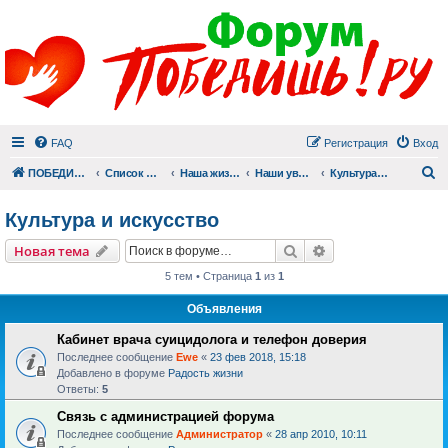
FAQ
Регистрация
Вход
П
ПОБЕДИШЬ.РУ
Список форумов
Наша жизнь (не всё же о суициде!)
Наши увлечения
Культура и искусство
Культура и искусство
Поиск
Расширенный пои
Новая тема
5 тем • Страница
1
из
1
Объявления
Кабинет врача суицидолога и телефон доверия
Последнее сообщение
Ewe
«
23 фев 2018, 15:18
Добавлено в форуме
Радость жизни
Ответы:
5
Связь с администрацией форума
Последнее сообщение
Администратор
«
28 апр 2010, 10:11