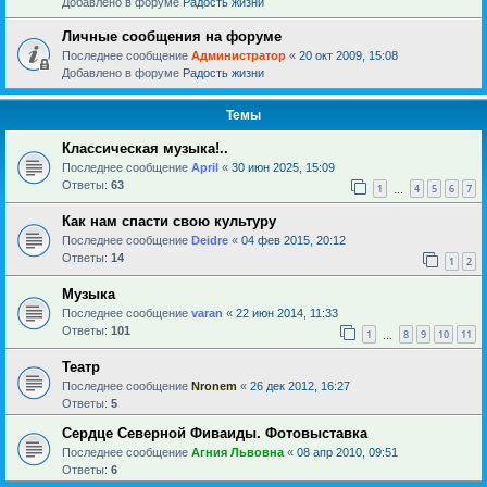
Добавлено в форуме
Радость жизни
Личные сообщения на форуме
Последнее сообщение
Администратор
«
20 окт 2009, 15:08
Добавлено в форуме
Радость жизни
Темы
Классическая музыка!..
Последнее сообщение
April
«
30 июн 2025, 15:09
Ответы:
63
1
4
5
6
7
…
Как нам спасти свою культуру
Последнее сообщение
Deidre
«
04 фев 2015, 20:12
Ответы:
14
1
2
Музыка
Последнее сообщение
varan
«
22 июн 2014, 11:33
Ответы:
101
1
8
9
10
11
…
Театр
Последнее сообщение
Nronem
«
26 дек 2012, 16:27
Ответы:
5
Сердце Северной Фиваиды. Фотовыставка
Последнее сообщение
Агния Львовна
«
08 апр 2010, 09:51
Ответы:
6